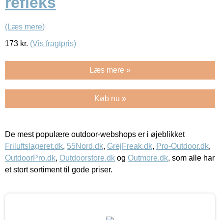
refleks
(Læs mere)
173
kr.
(Vis fragtpris)
Læs mere »
Køb nu »
De mest populære outdoor-webshops er i øjeblikket
Friluftslageret.dk
,
55Nord.dk
,
GrejFreak.dk
,
Pro-Outdoor.dk
,
OutdoorPro.dk
,
Outdoorstore.dk
og
Outmore.dk
, som alle har
et stort sortiment til gode priser.