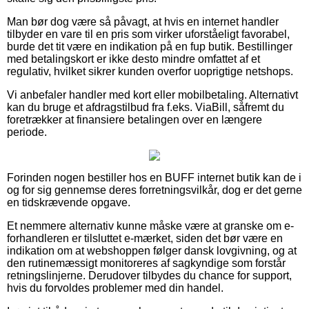
Man bør dog være så påvagt, at hvis en internet handler
tilbyder en vare til en pris som virker uforståeligt favorabel,
burde det tit være en indikation på en fup butik. Bestillinger
med betalingskort er ikke desto mindre omfattet af et
regulativ, hvilket sikrer kunden overfor uoprigtige netshops.
Vi anbefaler handler med kort eller mobilbetaling. Alternativt
kan du bruge et afdragstilbud fra f.eks. ViaBill, såfremt du
foretrækker at finansiere betalingen over en længere
periode.
Forinden nogen bestiller hos en BUFF internet butik kan de i
og for sig gennemse deres forretningsvilkår, dog er det gerne
en tidskrævende opgave.
Et nemmere alternativ kunne måske være at granske om e-
forhandleren er tilsluttet e-mærket, siden det bør være en
indikation om at webshoppen følger dansk lovgivning, og at
den rutinemæssigt monitoreres af sagkyndige som forstår
retningslinjerne. Derudover tilbydes du chance for support,
hvis du forvoldes problemer med din handel.