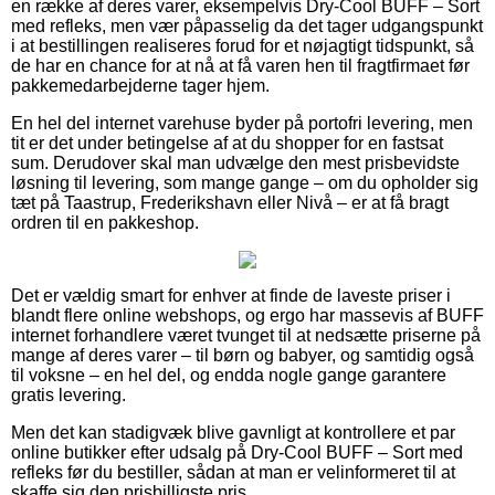
en række af deres varer, eksempelvis Dry-Cool BUFF – Sort
med refleks, men vær påpasselig da det tager udgangspunkt
i at bestillingen realiseres forud for et nøjagtigt tidspunkt, så
de har en chance for at nå at få varen hen til fragtfirmaet før
pakkemedarbejderne tager hjem.
En hel del internet varehuse byder på portofri levering, men
tit er det under betingelse af at du shopper for en fastsat
sum. Derudover skal man udvælge den mest prisbevidste
løsning til levering, som mange gange – om du opholder sig
tæt på Taastrup, Frederikshavn eller Nivå – er at få bragt
ordren til en pakkeshop.
Det er vældig smart for enhver at finde de laveste priser i
blandt flere online webshops, og ergo har massevis af BUFF
internet forhandlere været tvunget til at nedsætte priserne på
mange af deres varer – til børn og babyer, og samtidig også
til voksne – en hel del, og endda nogle gange garantere
gratis levering.
Men det kan stadigvæk blive gavnligt at kontrollere et par
online butikker efter udsalg på Dry-Cool BUFF – Sort med
refleks før du bestiller, sådan at man er velinformeret til at
skaffe sig den prisbilligste pris.