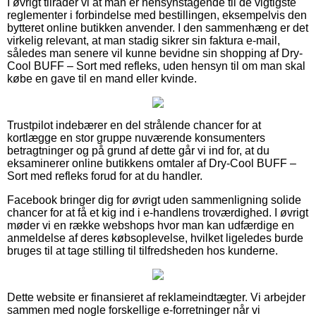
I øvrigt tilråder vi at man er hensynstagende til de vigtigste
reglementer i forbindelse med bestillingen, eksempelvis den
bytteret online butikken anvender. I den sammenhæng er det
virkelig relevant, at man stadig sikrer sin faktura e-mail,
således man senere vil kunne bevidne sin shopping af Dry-
Cool BUFF – Sort med refleks, uden hensyn til om man skal
købe en gave til en mand eller kvinde.
Trustpilot indebærer en del strålende chancer for at
kortlægge en stor gruppe nuværende konsumenters
betragtninger og på grund af dette går vi ind for, at du
eksaminerer online butikkens omtaler af Dry-Cool BUFF –
Sort med refleks forud for at du handler.
Facebook bringer dig for øvrigt uden sammenligning solide
chancer for at få et kig ind i e-handlens troværdighed. I øvrigt
møder vi en række webshops hvor man kan udfærdige en
anmeldelse af deres købsoplevelse, hvilket ligeledes burde
bruges til at tage stilling til tilfredsheden hos kunderne.
Dette website er finansieret af reklameindtægter. Vi arbejder
sammen med nogle forskellige e-forretninger når vi