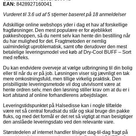
EAN:
8428927160041
Vurderet til
3.6
ud af 5 stjerner baseret på
18
anmeldelser
Adskillige online webshops yder i dag et hav af forskellige
fragtløsninger. Den mest populære er for øjeblikket
pakkeshoppen, så du nemt selv kan hente din bestilling når
du har mulighed for det. Fragtmetoden er nemlig
ualmindeligt uproblematisk, samt ofte derudover den mest
betalelige leveringsmodel ved køb af Dry-Cool BUFF – Sort
med refleks.
Du kan endvidere overveje at vælge udbringning til din bolig
eller til når du er på job. Løsningen viser sig jævnligt en tak
mere omkostningsfuld, men tillige virkelig praktisk. Den
prisbilligste leveringsmetode vil dog utvivlsomt være at
hente ordren selv, men den løsning stiller krav om at du er i
kort afstand af online forhandlerens arbejdslager.
Leveringstidspunktet på Halsedisse kan i nogle tilfælde
være ret så central forudsat du står og skal bruge din pakke
fluks, og med det formål er det ret så vigtigt at man besigtiger
den anslåede leveringsdato ved den relevante vare.
Størstedelen af internet handler tilsiger dag-til-dag fragt på