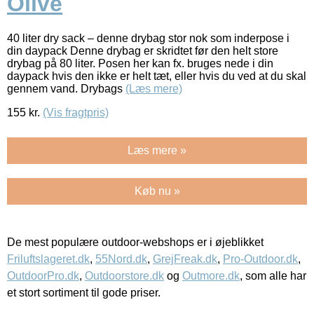
Olive
40 liter dry sack – denne drybag stor nok som inderpose i
din daypack Denne drybag er skridtet før den helt store
drybag på 80 liter. Posen her kan fx. bruges nede i din
daypack hvis den ikke er helt tæt, eller hvis du ved at du skal
gennem vand. Drybags
(Læs mere)
155
kr.
(Vis fragtpris)
Læs mere »
Køb nu »
De mest populære outdoor-webshops er i øjeblikket
Friluftslageret.dk
,
55Nord.dk
,
GrejFreak.dk
,
Pro-Outdoor.dk
,
OutdoorPro.dk
,
Outdoorstore.dk
og
Outmore.dk
, som alle har
et stort sortiment til gode priser.