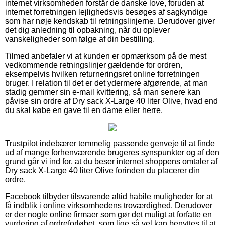
internet virksomheden forstår de danske love, foruden at
internet forretningen lejlighedsvis besøges af sagkyndige
som har nøje kendskab til retningslinjerne. Derudover giver
det dig anledning til opbakning, når du oplever
vanskeligheder som følge af din bestilling.
Tilmed anbefaler vi at kunden er opmærksom på de mest
vedkommende retningslinjer gældende for ordren,
eksempelvis hvilken returneringsret online forretningen
bruger. I relation til det er det ydermere afgørende, at man
stadig gemmer sin e-mail kvittering, så man senere kan
påvise sin ordre af Dry sack X-Large 40 liter Olive, hvad end
du skal købe en gave til en dame eller herre.
Trustpilot indebærer temmelig passende genveje til at finde
ud af mange forhenværende brugeres synspunkter og af den
grund går vi ind for, at du beser internet shoppens omtaler af
Dry sack X-Large 40 liter Olive forinden du placerer din
ordre.
Facebook tilbyder tilsvarende altid habile muligheder for at
få indblik i online virksomhedens troværdighed. Derudover
er der nogle online firmaer som gør det muligt at forfatte en
vurdering af ordreforløbet, som lige så vel kan benyttes til at