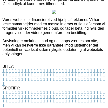
få et indtryk af kundernes tilfredshed.
Vores website er finansieret ved hjælp af reklamer. Vi har
tætte samarbejder med en masse internet outlets eftersom vi
formidler virksomhedernes tilbud, og tager betaling hvis den
bruger vi sender videre gennemfører en bestilling.
Anvisninger omkring tilbud og netshops værnes om ofte,
men vi kan desværre ikke garantere imod justeringer der
potentielt er iværksat siden nyligste opdatering af websitets
oplysninger.
BITLY:
1
1
1
1
1
1
1
1
1
1
1
1
1
1
1
1
1
1
1
1
1
1
1
1
1
1
1
1
1
1
1
1
1
1
1
1
1
1
1
1
1
1
1
1
1
1
1
1
1
1
1
1
1
1
1
1
1
1
1
1
1
1
1
1
1
1
1
1
1
1
1
1
1
1
1
1
1
1
1
1
1
1
1
1
1
1
1
1
1
1
1
1
1
1
1
1
1
1
1
1
SPOTIFY:
1
1
1
1
1
1
1
1
1
1
1
1
1
1
1
1
1
1
1
1
1
1
1
1
1
1
1
1
1
1
1
1
1
1
1
1
1
1
1
1
1
1
1
1
1
1
1
1
1
1
1
1
1
1
1
1
1
1
1
1
1
1
1
1
1
1
1
1
1
1
1
1
1
1
1
1
1
1
1
1
1
1
1
1
1
1
1
1
1
1
1
1
1
1
1
1
1
1
1
1