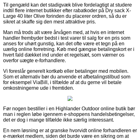
Til gengæld kan det stadigvæk blive fordelagtigt at studere
indtil flere internet butikker efter rabatkoder på Dry sack X-
Large 40 liter Olive forinden du placerer ordren, så du er
sikret at skaffe sig den mest attraktive pris.
Man må trods alt være årvågen med, at hvis en internet
handler frembyder bedst i test varer til salg for en pris som
anses for uhørt gunstig, kan det ofte være et tegn på en
uærlig online forretning. Køb med gængse betalingskort er i
hvert fald dækket ind under et regelsæt, som værner os
overfor uægte e-forhandlere.
Vi foreslår generelt kortkøb eller betalinger med mobilen.
Som et alternativ bør du anvende et afbetalingstilbud som
for eksempel ViaBill, i tilfælde af at du gerne vil betale
omkostningerne ude i fremtiden.
Før nogen bestiller i en Highlander Outdoor online butik bør
man i reglen løbe igennem e-shoppens handelsbetingelser,
det er dog i mange tilfælde ikke særlig interessant.
En nem løsning er at granske hvorvidt online forhandleren er
e-mærket medlem, siden det burde være en sikring om at