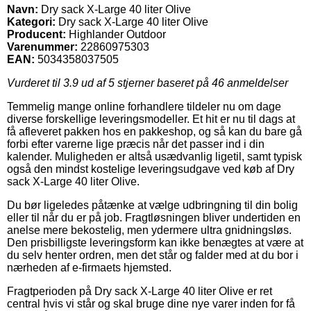
Navn:
Dry sack X-Large 40 liter Olive
Kategori:
Dry sack X-Large 40 liter Olive
Producent:
Highlander Outdoor
Varenummer:
22860975303
EAN:
5034358037505
Vurderet til
3.9
ud af 5 stjerner baseret på
46
anmeldelser
Temmelig mange online forhandlere tildeler nu om dage
diverse forskellige leveringsmodeller. Et hit er nu til dags at
få afleveret pakken hos en pakkeshop, og så kan du bare gå
forbi efter varerne lige præcis når det passer ind i din
kalender. Muligheden er altså usædvanlig ligetil, samt typisk
også den mindst kostelige leveringsudgave ved køb af Dry
sack X-Large 40 liter Olive.
Du bør ligeledes påtænke at vælge udbringning til din bolig
eller til når du er på job. Fragtløsningen bliver undertiden en
anelse mere bekostelig, men ydermere ultra gnidningsløs.
Den prisbilligste leveringsform kan ikke benægtes at være at
du selv henter ordren, men det står og falder med at du bor i
nærheden af e-firmaets hjemsted.
Fragtperioden på Dry sack X-Large 40 liter Olive er ret
central hvis vi står og skal bruge dine nye varer inden for få