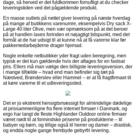
dage, så herved er det fuldkommen fornuftigt at du checker
leveringstiden ved det pågældende produkt.
En masse outlets på nettet giver levering på næste hverdag
på mange af butikkens varenumre, eksempelvis Dry sack X-
Large 40 liter Olive, men vær opmærksom på at det beroer
på at handlen laves forinden et nøjagtigt tidspunkt, med det
formål at de har udsigt til at kunne nå at få varerne klar før
pakkemedarbejderne drager hjemad.
Nogle enkelte netbutikker yder fragt uden beregning, men
typisk er det kun gældende hvis der aftages for en fastsat
pris. Ellers må man vælge den billigste leveringsversion, der
i mange tilfælde – hvad end man befinder sig tæt på
Næstved, Brønderslev eller Hammel – er at få fragtfirmaet til
at køre varerne til et udleveringssted.
Det er jo ekstremt hensigtsmæssigt for almindelige dødelige
at prissammenligne fra flere internet firmaer i Danmark, og
ergo har langt de fleste Highlander Outdoor online firmaer
været nødt til at formindske priserne på produkterne – til
babyer og børn, og tillige også til herrer og damer – drastisk,
og endda nogle gange frembyde gebyrfri levering.