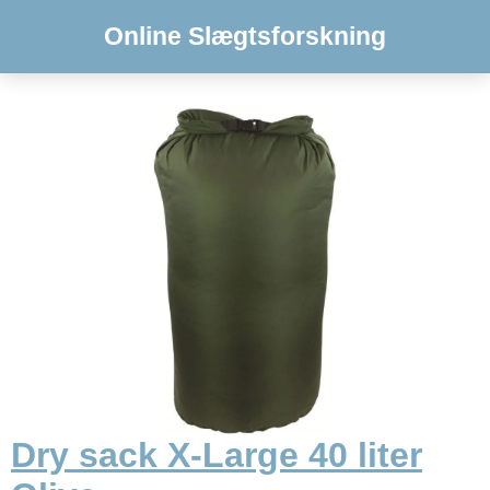
Online Slægtsforskning
Dry sack X-Large 40 liter