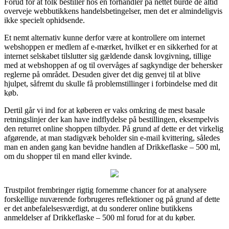
Forud for at folk bestiller hos en forhandler på nettet burde de altid
overveje webbutikkens handelsbetingelser, men det er almindeligvis
ikke specielt ophidsende.
Et nemt alternativ kunne derfor være at kontrollere om internet
webshoppen er medlem af e-mærket, hvilket er en sikkerhed for at
internet selskabet tilslutter sig gældende dansk lovgivning, tillige
med at webshoppen af og til overvåges af sagkyndige der behersker
reglerne på området. Desuden giver det dig genvej til at blive
hjulpet, såfremt du skulle få problemstillinger i forbindelse med dit
køb.
Dertil går vi ind for at køberen er vaks omkring de mest basale
retningslinjer der kan have indflydelse på bestillingen, eksempelvis
den returret online shoppen tilbyder. På grund af dette er det virkelig
afgørende, at man stadigvæk beholder sin e-mail kvittering, således
man en anden gang kan bevidne handlen af Drikkeflaske – 500 ml,
om du shopper til en mand eller kvinde.
Trustpilot frembringer rigtig fornemme chancer for at analysere
forskellige nuværende forbrugeres reflektioner og på grund af dette
er det anbefalelsesværdigt, at du sonderer online butikkens
anmeldelser af Drikkeflaske – 500 ml forud for at du køber.