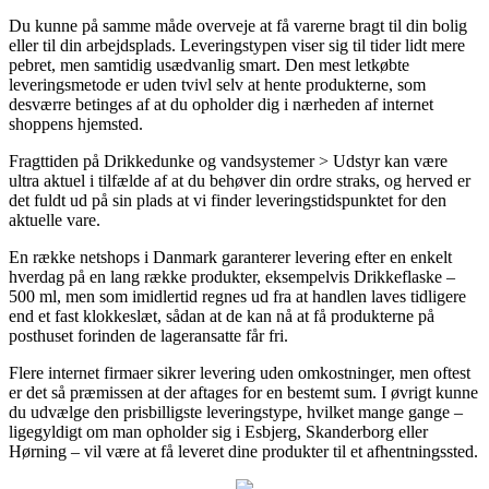
Du kunne på samme måde overveje at få varerne bragt til din bolig
eller til din arbejdsplads. Leveringstypen viser sig til tider lidt mere
pebret, men samtidig usædvanlig smart. Den mest letkøbte
leveringsmetode er uden tvivl selv at hente produkterne, som
desværre betinges af at du opholder dig i nærheden af internet
shoppens hjemsted.
Fragttiden på Drikkedunke og vandsystemer > Udstyr kan være
ultra aktuel i tilfælde af at du behøver din ordre straks, og herved er
det fuldt ud på sin plads at vi finder leveringstidspunktet for den
aktuelle vare.
En række netshops i Danmark garanterer levering efter en enkelt
hverdag på en lang række produkter, eksempelvis Drikkeflaske –
500 ml, men som imidlertid regnes ud fra at handlen laves tidligere
end et fast klokkeslæt, sådan at de kan nå at få produkterne på
posthuset forinden de lageransatte får fri.
Flere internet firmaer sikrer levering uden omkostninger, men oftest
er det så præmissen at der aftages for en bestemt sum. I øvrigt kunne
du udvælge den prisbilligste leveringstype, hvilket mange gange –
ligegyldigt om man opholder sig i Esbjerg, Skanderborg eller
Hørning – vil være at få leveret dine produkter til et afhentningssted.