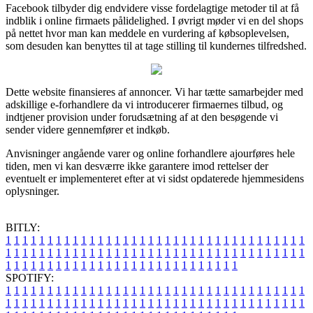
Facebook tilbyder dig endvidere visse fordelagtige metoder til at få
indblik i online firmaets pålidelighed. I øvrigt møder vi en del shops
på nettet hvor man kan meddele en vurdering af købsoplevelsen,
som desuden kan benyttes til at tage stilling til kundernes tilfredshed.
Dette website finansieres af annoncer. Vi har tætte samarbejder med
adskillige e-forhandlere da vi introducerer firmaernes tilbud, og
indtjener provision under forudsætning af at den besøgende vi
sender videre gennemfører et indkøb.
Anvisninger angående varer og online forhandlere ajourføres hele
tiden, men vi kan desværre ikke garantere imod rettelser der
eventuelt er implementeret efter at vi sidst opdaterede hjemmesidens
oplysninger.
BITLY:
1
1
1
1
1
1
1
1
1
1
1
1
1
1
1
1
1
1
1
1
1
1
1
1
1
1
1
1
1
1
1
1
1
1
1
1
1
1
1
1
1
1
1
1
1
1
1
1
1
1
1
1
1
1
1
1
1
1
1
1
1
1
1
1
1
1
1
1
1
1
1
1
1
1
1
1
1
1
1
1
1
1
1
1
1
1
1
1
1
1
1
1
1
1
1
1
1
1
1
1
SPOTIFY:
1
1
1
1
1
1
1
1
1
1
1
1
1
1
1
1
1
1
1
1
1
1
1
1
1
1
1
1
1
1
1
1
1
1
1
1
1
1
1
1
1
1
1
1
1
1
1
1
1
1
1
1
1
1
1
1
1
1
1
1
1
1
1
1
1
1
1
1
1
1
1
1