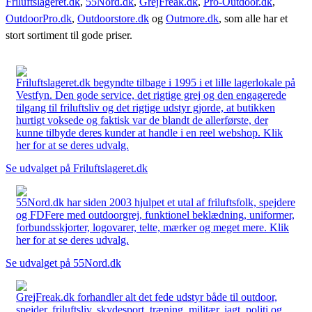
Friluftslageret.dk
,
55Nord.dk
,
GrejFreak.dk
,
Pro-Outdoor.dk
,
OutdoorPro.dk
,
Outdoorstore.dk
og
Outmore.dk
, som alle har et
stort sortiment til gode priser.
Friluftslageret.dk begyndte tilbage i 1995 i et lille lagerlokale på
Vestfyn. Den gode service, det rigtige grej og den engagerede
tilgang til friluftsliv og det rigtige udstyr gjorde, at butikken
hurtigt voksede og faktisk var de blandt de allerførste, der
kunne tilbyde deres kunder at handle i en reel webshop. Klik
her for at se deres udvalg.
Se udvalget på Friluftslageret.dk
55Nord.dk har siden 2003 hjulpet et utal af friluftsfolk, spejdere
og FDFere med outdoorgrej, funktionel beklædning, uniformer,
forbundsskjorter, logovarer, telte, mærker og meget mere. Klik
her for at se deres udvalg.
Se udvalget på 55Nord.dk
GrejFreak.dk forhandler alt det fede udstyr både til outdoor,
spejder, friluftsliv, skydesport, træning, militær, jagt, politi og