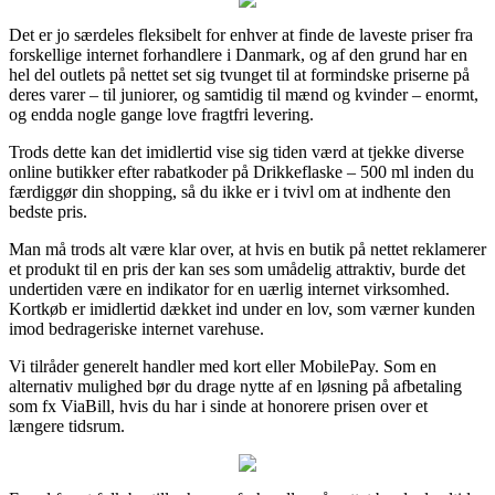
Det er jo særdeles fleksibelt for enhver at finde de laveste priser fra
forskellige internet forhandlere i Danmark, og af den grund har en
hel del outlets på nettet set sig tvunget til at formindske priserne på
deres varer – til juniorer, og samtidig til mænd og kvinder – enormt,
og endda nogle gange love fragtfri levering.
Trods dette kan det imidlertid vise sig tiden værd at tjekke diverse
online butikker efter rabatkoder på Drikkeflaske – 500 ml inden du
færdiggør din shopping, så du ikke er i tvivl om at indhente den
bedste pris.
Man må trods alt være klar over, at hvis en butik på nettet reklamerer
et produkt til en pris der kan ses som umådelig attraktiv, burde det
undertiden være en indikator for en uærlig internet virksomhed.
Kortkøb er imidlertid dækket ind under en lov, som værner kunden
imod bedrageriske internet varehuse.
Vi tilråder generelt handler med kort eller MobilePay. Som en
alternativ mulighed bør du drage nytte af en løsning på afbetaling
som fx ViaBill, hvis du har i sinde at honorere prisen over et
længere tidsrum.