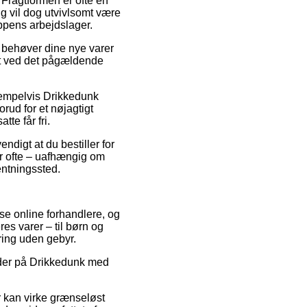
. Fragtformen er ofte en
ing vil dog utvivlsomt være
oppens arbejdslager.
i behøver dine nye varer
tet ved det pågældende
ksempelvis Drikkedunk
rud for et nøjagtigt
te får fri.
digt at du bestiller for
er ofte – uafhængig om
hentningssted.
se online forhandlere, og
res varer – til børn og
ring uden gebyr.
koder på Drikkedunk med
er kan virke grænseløst