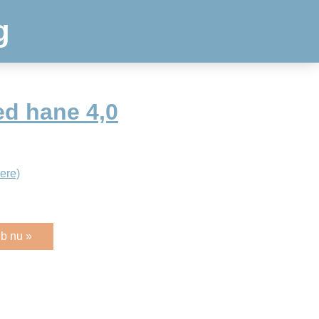
g
d hane 4,0
ere)
b nu »