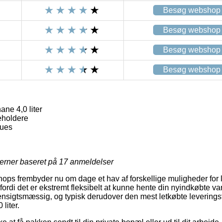
Besøg webshop
Besøg webshop
Besøg webshop
Besøg webshop
ne 4,0 liter
eholdere
ques
jerner baseret på
17
anmeldelser
ops frembyder nu om dage et hav af forskellige muligheder for leve
 fordi det er ekstremt fleksibelt at kunne hente din nyindkøbte va
hensigtsmæssig, og typisk derudover den mest letkøbte levering
liter.