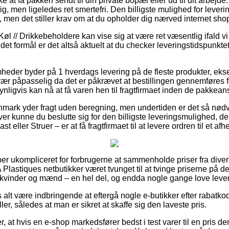
e at få pakken sendt til din private bopæl eller ud til dit arbejde
lig, men ligeledes ret smertefri. Den billigste mulighed for lever
, men det stiller krav om at du opholder dig nærved internet sh
øl // Drikkebeholdere kan vise sig at være ret væsentlig ifald v
d det formål er det altså aktuelt at du checker leveringstidspunk
omheder byder på 1 hverdags levering på de fleste produkter, e
ær påpasselig da det er påkrævet at bestillingen gennemføres fo
nligvis kan nå at få varen hen til fragtfirmaet inden de pakkeansat
nmark yder fragt uden beregning, men undertiden er det så nødven
r kunne du beslutte sig for den billigste leveringsmulighed, d
t eller Struer – er at få fragtfirmaet til at levere ordren til et af
per ukompliceret for forbrugerne at sammenholde priser fra diver
Plastiques netbutikker været tvunget til at tvinge priserne på de
til kvinder og mænd – en hel del, og endda nogle gange love leve
s alt være indbringende at eftergå nogle e-butikker efter rabat
ller, således at man er sikret at skaffe sig den laveste pris.
r, at hvis en e-shop markedsfører bedst i test varer til en pris d