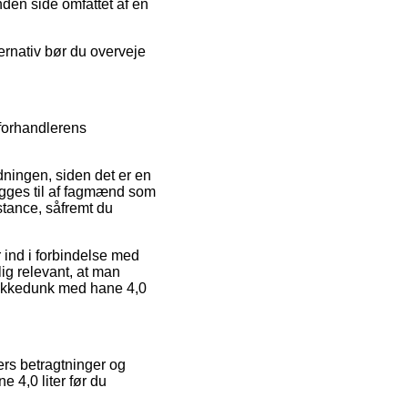
den side omfattet af en
ernativ bør du overveje
forhandlerens
ningen, siden det er en
kigges til af fagmænd som
stance, såfremt du
 ind i forbindelse med
lig relevant, at man
Drikkedunk med hane 4,0
ders betragtninger og
 4,0 liter før du