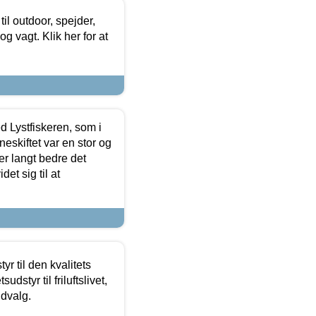
il outdoor, spejder,
 og vagt. Klik her for at
d Lystfiskeren, som i
neskiftet var en stor og
r langt bedre det
et sig til at
r til den kvalitets
dstyr til friluftslivet,
udvalg.