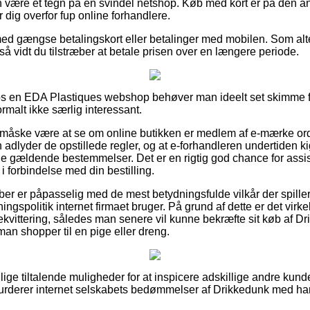
en være et tegn på en svindel netshop. Køb med kort er på den an
 dig overfor fup online forhandlere.
 med gængse betalingskort eller betalinger med mobilen. Som alt
for så vidt du tilstræber at betale prisen over en længere periode.
 hos en EDA Plastiques webshop behøver man ideelt set skimme 
ormalt ikke særlig interessant.
 måske være at se om online butikken er medlem af e-mærke ord
 adlyder de opstillede regler, og at e-forhandleren undertiden 
e gældende bestemmelser. Det er en rigtig god chance for assi
i forbindelse med din bestilling.
ber er påpasselig med de mest betydningsfulde vilkår der spiller
ngspolitik internet firmaet bruger. På grund af dette er det virke
ekvittering, således man senere vil kunne bekræfte sit køb af 
 man shopper til en pige eller dreng.
llige tiltalende muligheder for at inspicere adskillige andre kun
 vurderer internet selskabets bedømmelser af Drikkedunk med hane