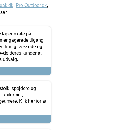
eak.dk
,
Pro-Outdoor.dk
,
iser.
le lagerlokale på
den engagerede tilgang
kken hurtigt voksede og
lbyde deres kunder at
s udvalg.
tsfolk, spejdere og
 uniformer,
et mere. Klik her for at