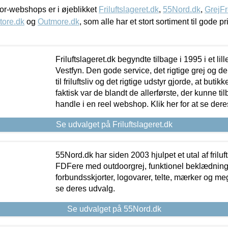
r-webshops er i øjeblikket
Friluftslageret.dk
,
55Nord.dk
,
GrejFr
tore.dk
og
Outmore.dk
, som alle har et stort sortiment til gode pr
Friluftslageret.dk begyndte tilbage i 1995 i et lil
Vestfyn. Den gode service, det rigtige grej og 
til friluftsliv og det rigtige udstyr gjorde, at buti
faktisk var de blandt de allerførste, der kunne ti
handle i en reel webshop. Klik her for at se dere
Se udvalget på Friluftslageret.dk
55Nord.dk har siden 2003 hjulpet et utal af friluf
FDFere med outdoorgrej, funktionel beklædning,
forbundsskjorter, logovarer, telte, mærker og meg
se deres udvalg.
Se udvalget på 55Nord.dk