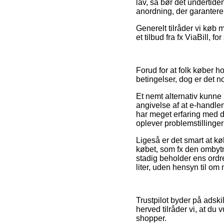
lav, så bør det undertid
anordning, der garanterer
Generelt tilråder vi køb
et tilbud fra fx ViaBill, 
Forud for at folk køber
betingelser, dog er det n
Et nemt alternativ kunne
angivelse af at e-handlen
har meget erfaring med d
oplever problemstillinger 
Ligeså er det smart at kø
købet, som fx den ombytni
stadig beholder ens ordr
liter, uden hensyn til om
Trustpilot byder på adski
herved tilråder vi, at du
shopper.