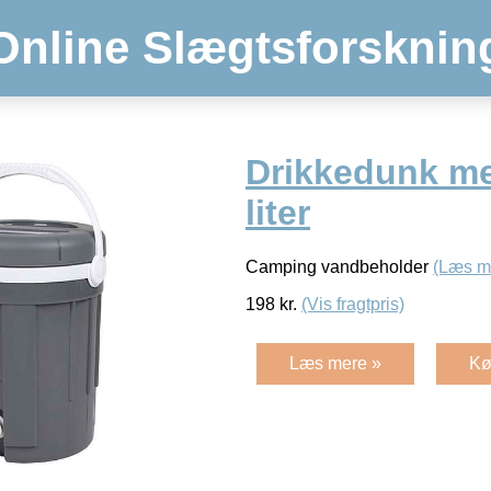
Online Slægtsforsknin
Drikkedunk me
liter
Camping vandbeholder
(Læs m
198
kr.
(Vis fragtpris)
Læs mere »
Kø