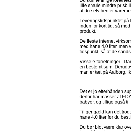
Du kunne tillige foretrækk
lille smule mindre prisbil
at du selv henter varerne
Leveringstidspunktet på K
inden for kort tid, så me
produkt.
De fleste internet virks
med hane 4,0 liter, men v
tidspunkt, så at de sandsy
Visse e-forretninger i Da
en bestemt sum. Derudove
man er tæt på Aalborg, Ikas
Det er jo efterhånden su
derfor har masser af EDA 
babyer, og tillige også 
Til gengæld kan det trod
hane 4,0 liter før du besti
Du bør blot være klar ove