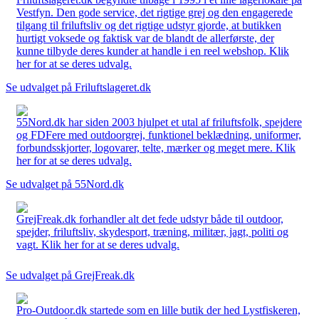
Vestfyn. Den gode service, det rigtige grej og den engagerede
tilgang til friluftsliv og det rigtige udstyr gjorde, at butikken
hurtigt voksede og faktisk var de blandt de allerførste, der
kunne tilbyde deres kunder at handle i en reel webshop. Klik
her for at se deres udvalg.
Se udvalget på Friluftslageret.dk
55Nord.dk har siden 2003 hjulpet et utal af friluftsfolk, spejdere
og FDFere med outdoorgrej, funktionel beklædning, uniformer,
forbundsskjorter, logovarer, telte, mærker og meget mere. Klik
her for at se deres udvalg.
Se udvalget på 55Nord.dk
GrejFreak.dk forhandler alt det fede udstyr både til outdoor,
spejder, friluftsliv, skydesport, træning, militær, jagt, politi og
vagt. Klik her for at se deres udvalg.
Se udvalget på GrejFreak.dk
Pro-Outdoor.dk startede som en lille butik der hed Lystfiskeren,