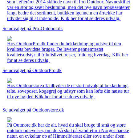
som i efteråret 2014 skiftede navn til Pro Outdoor. Navneskiftet
var en stor og svær beslutning, men det nye navn repræsenterer
langt bedre det sortiment, butikken igennem en årrække har
udvidet sig til at indeholde. Klik her for at se deres udvalg.
Se udvalget på Pro-Outdoor.dk
Hos OutdoorPro.dk finder du beklædning og udstyr til den
kvalitets bevidste bruger. De leverer gennemtestet
kvalitetsudstyr til friluftslivet, rejser, fritid og hverdag. Klik her
for at se deres udvalg.
Se udvalget på OutdoorPro.dk
Hos Outdoorstore.dk tilbyder de et stort udvalg af beklædning,
telte, soveposer, kogegrej og udstyr som kan løfte din næste tur
til nye højder. Klik her for at se deres udvalg.
Se udvalget på Outdoorstore.dk
På Outmore.dk har de alt, hvad du skal bruge til små og store
outdoor oplevelser, om du så skal på vandretur i Norges barske
natur, en cykeltur op af Himmelbjerget eller sove under åben