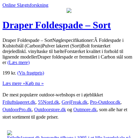
Online Slægtsforskning
Draper Foldespade – Sort
Draper Foldespade – SortNøglespecifikationer:Â Foldespade i
Kulstofstål (Carbon)Pulver lakeret (Sort)Bolt forstærket
drejeledInkl. vinyltaske til bælteForstærket kvalitet i forhold til
lignende modellerDraper foldespade er fremstilet i Carbon stål som
er
(Læs mere)
199
kr.
(Vis fragtpris)
Læs mere »
Køb nu »
De mest populære outdoor-webshops er i øjeblikket
Friluftslageret.dk
,
55Nord.dk
,
GrejFreak.dk
,
Pro-Outdoor.dk
,
OutdoorPro.dk
,
Outdoorstore.dk
og
Outmore.dk
, som alle har et
stort sortiment til gode priser.
Friluftslageret.dk begyndte tilbage i 1995 i et lille lagerlokale på