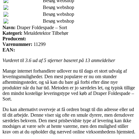
Besøg webshop
Besøg webshop
Besøg webshop
Besøg webshop
Navn:
Draper Foldespade – Sort
Kategori:
Metaldetektor Tilbehør
Producent:
Varenummer:
11299
EAN:
Vurderet til
3.6
ud af 5 stjerner baseret på
13
anmeldelser
Mange internet forhandlere udlover nu til dags et stort udvalg af
leveringsmuligheder. Den mest populære er nu om stunder
afhentningssteder, og så kan du bare gå forbi efter dine nye
produkter når du har tid. Metoden er jo særdeles let, og typisk tillige
den mindst kostelige leveringstype ved køb af Draper Foldespade –
Sort.
Du kan alternativt overveje at få ordren bragt til din adresse eller ud
til dit arbejde. Denne viser sig ofte en smule dyrere, men derudover
særdeles bekvem. Den mest prisbevidste type af levering kan ikke
modsiges at være selv at hente varerne, men den mulighed stiller
krav om at du opholder dig nærved online virksomhedens hjemsted.