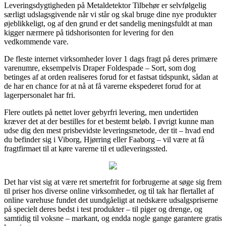
Leveringsdygtigheden på Metaldetektor Tilbehør er selvfølgelig
særligt udslagsgivende når vi står og skal bruge dine nye produkter
øjeblikkeligt, og af den grund er det sandelig meningsfuldt at man
kigger nærmere på tidshorisonten for levering for den
vedkommende vare.
De fleste internet virksomheder lover 1 dags fragt på deres primære
varenumre, eksempelvis Draper Foldespade – Sort, som dog
betinges af at orden realiseres forud for et fastsat tidspunkt, sådan at
de har en chance for at nå at få varerne ekspederet forud for at
lagerpersonalet har fri.
Flere outlets på nettet lover gebyrfri levering, men undertiden
kræver det at der bestilles for et bestemt beløb. I øvrigt kunne man
udse dig den mest prisbevidste leveringsmetode, der tit – hvad end
du befinder sig i Viborg, Hjørring eller Faaborg – vil være at få
fragtfirmaet til at køre varerne til et udleveringssted.
Det har vist sig at være ret smertefrit for forbrugerne at søge sig frem
til priser hos diverse online virksomheder, og til tak har flertallet af
online varehuse fundet det uundgåeligt at nedskære udsalgspriserne
på specielt deres bedst i test produkter – til piger og drenge, og
samtidig til voksne – markant, og endda nogle gange garantere gratis