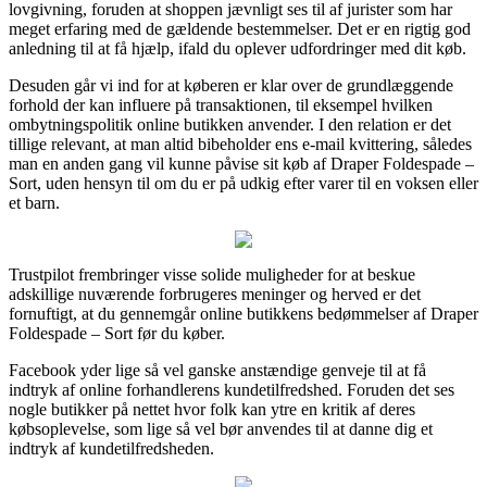
lovgivning, foruden at shoppen jævnligt ses til af jurister som har
meget erfaring med de gældende bestemmelser. Det er en rigtig god
anledning til at få hjælp, ifald du oplever udfordringer med dit køb.
Desuden går vi ind for at køberen er klar over de grundlæggende
forhold der kan influere på transaktionen, til eksempel hvilken
ombytningspolitik online butikken anvender. I den relation er det
tillige relevant, at man altid bibeholder ens e-mail kvittering, således
man en anden gang vil kunne påvise sit køb af Draper Foldespade –
Sort, uden hensyn til om du er på udkig efter varer til en voksen eller
et barn.
Trustpilot frembringer visse solide muligheder for at beskue
adskillige nuværende forbrugeres meninger og herved er det
fornuftigt, at du gennemgår online butikkens bedømmelser af Draper
Foldespade – Sort før du køber.
Facebook yder lige så vel ganske anstændige genveje til at få
indtryk af online forhandlerens kundetilfredshed. Foruden det ses
nogle butikker på nettet hvor folk kan ytre en kritik af deres
købsoplevelse, som lige så vel bør anvendes til at danne dig et
indtryk af kundetilfredsheden.