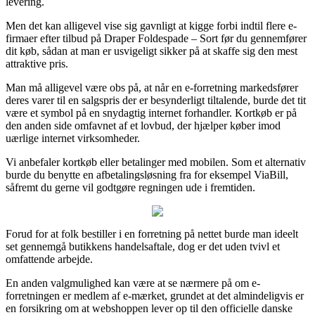
levering.
Men det kan alligevel vise sig gavnligt at kigge forbi indtil flere e-
firmaer efter tilbud på Draper Foldespade – Sort før du gennemfører
dit køb, sådan at man er usvigeligt sikker på at skaffe sig den mest
attraktive pris.
Man må alligevel være obs på, at når en e-forretning markedsfører
deres varer til en salgspris der er besynderligt tiltalende, burde det tit
være et symbol på en snydagtig internet forhandler. Kortkøb er på
den anden side omfavnet af et lovbud, der hjælper køber imod
uærlige internet virksomheder.
Vi anbefaler kortkøb eller betalinger med mobilen. Som et alternativ
burde du benytte en afbetalingsløsning fra for eksempel ViaBill,
såfremt du gerne vil godtgøre regningen ude i fremtiden.
Forud for at folk bestiller i en forretning på nettet burde man ideelt
set gennemgå butikkens handelsaftale, dog er det uden tvivl et
omfattende arbejde.
En anden valgmulighed kan være at se nærmere på om e-
forretningen er medlem af e-mærket, grundet at det almindeligvis er
en forsikring om at webshoppen lever op til den officielle danske