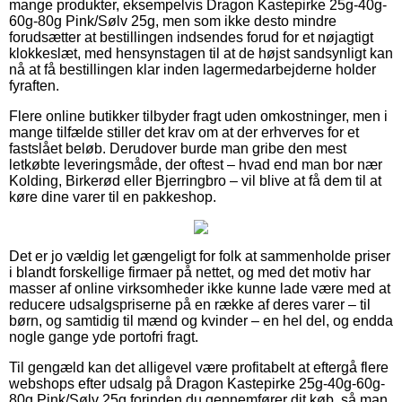
mange produkter, eksempelvis Dragon Kastepirke 25g-40g-
60g-80g Pink/Sølv 25g, men som ikke desto mindre
forudsætter at bestillingen indsendes forud for et nøjagtigt
klokkeslæt, med hensynstagen til at de højst sandsynligt kan
nå at få bestillingen klar inden lagermedarbejderne holder
fyraften.
Flere online butikker tilbyder fragt uden omkostninger, men i
mange tilfælde stiller det krav om at der erhverves for et
fastslået beløb. Derudover burde man gribe den mest
letkøbte leveringsmåde, der oftest – hvad end man bor nær
Kolding, Birkerød eller Bjerringbro – vil blive at få dem til at
køre dine varer til en pakkeshop.
Det er jo vældig let gængeligt for folk at sammenholde priser
i blandt forskellige firmaer på nettet, og med det motiv har
masser af online virksomheder ikke kunne lade være med at
reducere udsalgspriserne på en række af deres varer – til
børn, og samtidig til mænd og kvinder – en hel del, og endda
nogle gange yde portofri fragt.
Til gengæld kan det alligevel være profitabelt at eftergå flere
webshops efter udsalg på Dragon Kastepirke 25g-40g-60g-
80g Pink/Sølv 25g forinden du gennemfører dit køb, så man