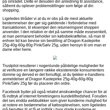
på området. Dette er desuden din anledning til assistance,
såfremt du oplever problemstillinger som følge af din
shopping.
Ligeledes tilråder vi at du er obs på de mest aktuelle
bestemmelser der gør sig gældende i forbindelse med
transaktionen, til eksempel den returneringsret shoppen
anvender. I den relation er det på samme måde essesentielt,
at man permanent beholder sin købsbekræftelse, så man til
enhver tid kan bevise sin bestilling af Dragon Kastepirke
25g-40g-60g-80g Pink/Sølv 25g, uden hensyn til om man er
dame eller herre.
Trustpilot resulterer i nogenlunde pålidelige muligheder for
at verificere en længere række eksisterende konsumenters
domme og derved er det fornuftigt, at du tjekker e-handlens
anmeldelser af Dragon Kastepirke 25g-40g-60g-80g
Pink/Sølv 25g før du placerer din ordre.
Facebook byder på også relativt ønskværdige chancer for at
få indtryk af internet forretningens kundetilfredshed. Foruden
det ses endda webbutikker som giver kunderne mulighed for
at notere en bedømmelse af købsoplevelsen, som ligeledes
må benyttes til at få et indblik i hvor glade kunderne er.