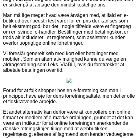
er sikker på at antage den mindst kostelige pris.
Man må lige meget hvad være årvågen med, at ifald en e-
butik udlover bedst i test varer for en pris der kan ses som
helt ekstremt god, bør det i nogle tilfælde være et fingerpeg
om en svindel e-handler. Bestillinger med betalingskort er
trods alt inkluderet i et reglement, som assisterer kunden
overfor uoprigtige online forretninger.
Vi foreslår generelt køb med kort eller betalinger med
mobilen. Som en alternativ mulighed kunne du vælge en
afdragsordning som f.eks. ViaBill, hvis du foretrækker at
afbetale betalingen over tid.
Forud for at folk shopper hos en e-forretning kan man i
princippet have øje for dens forretningsaftale, men det er ofte
et tidskrævende arbejde.
Et andet alternativ kan derfor være at kontrollere om online
firmaet er medlem af e-mærke ordningen, grundet at det kan
være en indikator for at online forretningen anerkender de
danske retningslinjer, tillige med at webbutikken
regelmæssigt efterses af fagmænd som kender vedtægterne