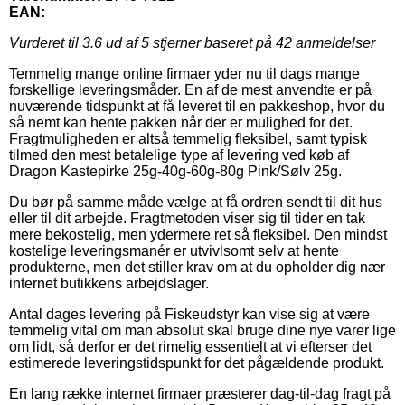
EAN:
Vurderet til
3.6
ud af 5 stjerner baseret på
42
anmeldelser
Temmelig mange online firmaer yder nu til dags mange
forskellige leveringsmåder. En af de mest anvendte er på
nuværende tidspunkt at få leveret til en pakkeshop, hvor du
så nemt kan hente pakken når der er mulighed for det.
Fragtmuligheden er altså temmelig fleksibel, samt typisk
tilmed den mest betalelige type af levering ved køb af
Dragon Kastepirke 25g-40g-60g-80g Pink/Sølv 25g.
Du bør på samme måde vælge at få ordren sendt til dit hus
eller til dit arbejde. Fragtmetoden viser sig til tider en tak
mere bekostelig, men ydermere ret så fleksibel. Den mindst
kostelige leveringsmanér er utvivlsomt selv at hente
produkterne, men det stiller krav om at du opholder dig nær
internet butikkens arbejdslager.
Antal dages levering på Fiskeudstyr kan vise sig at være
temmelig vital om man absolut skal bruge dine nye varer lige
om lidt, så derfor er det rimelig essentielt at vi efterser det
estimerede leveringstidspunkt for det pågældende produkt.
En lang række internet firmaer præsterer dag-til-dag fragt på