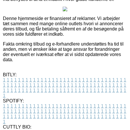
Denne hjemmeside er finansieret af reklamer. Vi arbejder
tæt sammen med mange online outlets hvori vi annoncerer
deres tilbud, og får betaling såfremt en af de besøgende på
vores side fuldfører et indkøb.
Fakta omkring tilbud og e-forhandlere understøttes fra tid til
anden, men vi ønsker ikke at tage ansvar for forandringer
der eventuelt er iværksat efter at vi sidst opdaterede vores
data.
BITLY:
1
1
1
1
1
1
1
1
1
1
1
1
1
1
1
1
1
1
1
1
1
1
1
1
1
1
1
1
1
1
1
1
1
1
1
1
1
1
1
1
1
1
1
1
1
1
1
1
1
1
1
1
1
1
1
1
1
1
1
1
1
1
1
1
1
1
1
1
1
1
1
1
1
1
1
1
1
1
1
1
1
1
1
1
1
1
1
1
1
1
1
1
1
1
1
1
1
1
1
1
SPOTIFY:
1
1
1
1
1
1
1
1
1
1
1
1
1
1
1
1
1
1
1
1
1
1
1
1
1
1
1
1
1
1
1
1
1
1
1
1
1
1
1
1
1
1
1
1
1
1
1
1
1
1
1
1
1
1
1
1
1
1
1
1
1
1
1
1
1
1
1
1
1
1
1
1
1
1
1
1
1
1
1
1
1
1
1
1
1
1
1
1
1
1
1
1
1
1
1
1
1
1
1
1
CUTTLY BIO: