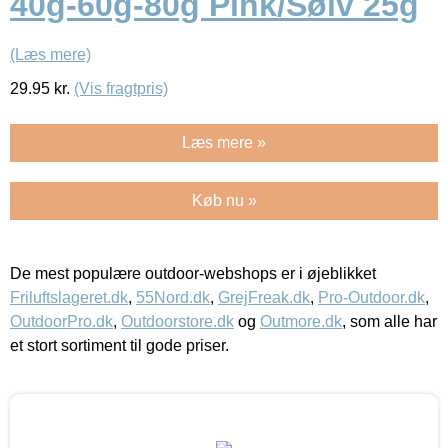
40g-60g-80g Pink/Sølv 25g
(Læs mere)
29.95
kr.
(Vis fragtpris)
Læs mere »
Køb nu »
De mest populære outdoor-webshops er i øjeblikket
Friluftslageret.dk
,
55Nord.dk
,
GrejFreak.dk
,
Pro-Outdoor.dk
,
OutdoorPro.dk
,
Outdoorstore.dk
og
Outmore.dk
, som alle har
et stort sortiment til gode priser.