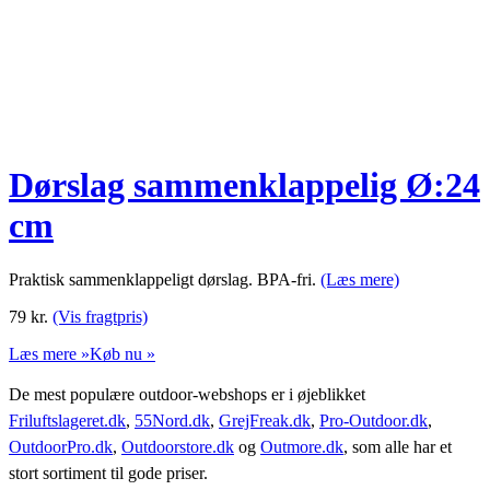
Dørslag sammenklappelig Ø:24
cm
Praktisk sammenklappeligt dørslag. BPA-fri.
(Læs mere)
79
kr.
(Vis fragtpris)
Læs mere »
Køb nu »
De mest populære outdoor-webshops er i øjeblikket
Friluftslageret.dk
,
55Nord.dk
,
GrejFreak.dk
,
Pro-Outdoor.dk
,
OutdoorPro.dk
,
Outdoorstore.dk
og
Outmore.dk
, som alle har et
stort sortiment til gode priser.