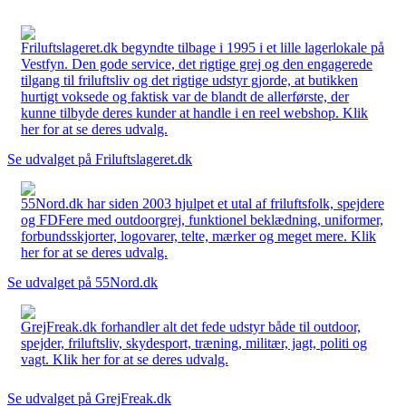
Friluftslageret.dk begyndte tilbage i 1995 i et lille lagerlokale på
Vestfyn. Den gode service, det rigtige grej og den engagerede
tilgang til friluftsliv og det rigtige udstyr gjorde, at butikken
hurtigt voksede og faktisk var de blandt de allerførste, der
kunne tilbyde deres kunder at handle i en reel webshop. Klik
her for at se deres udvalg.
Se udvalget på Friluftslageret.dk
55Nord.dk har siden 2003 hjulpet et utal af friluftsfolk, spejdere
og FDFere med outdoorgrej, funktionel beklædning, uniformer,
forbundsskjorter, logovarer, telte, mærker og meget mere. Klik
her for at se deres udvalg.
Se udvalget på 55Nord.dk
GrejFreak.dk forhandler alt det fede udstyr både til outdoor,
spejder, friluftsliv, skydesport, træning, militær, jagt, politi og
vagt. Klik her for at se deres udvalg.
Se udvalget på GrejFreak.dk