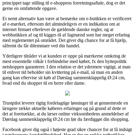
princippet tage stilling til e-shoppens forretningsaftale, dog er det
gerne en omfattende opgave.
Et nemt alternativ kan være at bemærke om e-butikken er verificeret
af e-mærket, eftersom det almindeligvis er en indikation om at
internet firmaet efterlever de gældende danske regler, og at
webbutikken af og til kigges til af fagmænd som har meget erfaring
med reglementet på området. Det giver dig chance for at få hjælp,
såfremt du får dilemmaer ved din handel.
Yderligere tilråder vi at kunden er oppe på mærkerne omkring de
mest essentielle vilkår i forbindelse med købet, fx den byttepolitik
netshoppen garanterer. I den relation er det ydermere vigtigt, at man
til enhver tid beholder sin kvittering på e-mail, så man en anden
gang kan eftervise sit køb af Dørslag sammenklappelig Ø:24 cm,
hvad end du shopper til en herre eller dame.
Trustpilot leverer rigtig fordelagtige løsninger til at gennemrode en
længere række aktuelle køberes erfaringer og på grund af dette er
det at foretrække, at du læser online virksomhedens anmeldelser af
Dørslag sammenklappelig Ø:24 cm før du færdiggør din shopping.
Facebook giver dig også i højeste grad sikre chancer for at få indsigt
i netshoppens kundetilfredshed. Her er der en række netbutikker