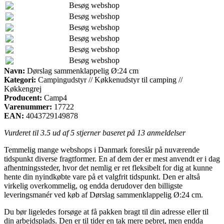
Besøg webshop
Besøg webshop
Besøg webshop
Besøg webshop
Besøg webshop
Besøg webshop
Navn:
Dørslag sammenklappelig Ø:24 cm
Kategori:
Campingudstyr // Køkkenudstyr til camping //
Køkkengrej
Producent:
Camp4
Varenummer:
17722
EAN:
4043729149878
Vurderet til
3.5
ud af 5 stjerner baseret på
13
anmeldelser
Temmelig mange webshops i Danmark foreslår på nuværende
tidspunkt diverse fragtformer. En af dem der er mest anvendt er i dag
afhentningssteder, hvor det nemlig er ret fleksibelt for dig at kunne
hente din nyindkøbte vare på et valgfrit tidspunkt. Den er altså
virkelig overkommelig, og endda derudover den billigste
leveringsmanér ved køb af Dørslag sammenklappelig Ø:24 cm.
Du bør ligeledes forsøge at få pakken bragt til din adresse eller til
din arbejdsplads. Den er til tider en tak mere pebret, men endda