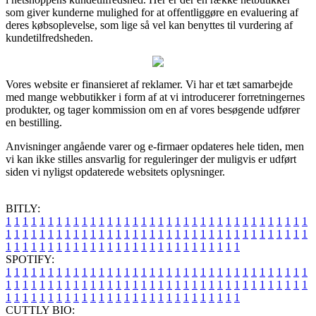
som giver kunderne mulighed for at offentliggøre en evaluering af
deres købsoplevelse, som lige så vel kan benyttes til vurdering af
kundetilfredsheden.
Vores website er finansieret af reklamer. Vi har et tæt samarbejde
med mange webbutikker i form af at vi introducerer forretningernes
produkter, og tager kommission om en af vores besøgende udfører
en bestilling.
Anvisninger angående varer og e-firmaer opdateres hele tiden, men
vi kan ikke stilles ansvarlig for reguleringer der muligvis er udført
siden vi nyligst opdaterede websitets oplysninger.
BITLY:
1
1
1
1
1
1
1
1
1
1
1
1
1
1
1
1
1
1
1
1
1
1
1
1
1
1
1
1
1
1
1
1
1
1
1
1
1
1
1
1
1
1
1
1
1
1
1
1
1
1
1
1
1
1
1
1
1
1
1
1
1
1
1
1
1
1
1
1
1
1
1
1
1
1
1
1
1
1
1
1
1
1
1
1
1
1
1
1
1
1
1
1
1
1
1
1
1
1
1
1
SPOTIFY:
1
1
1
1
1
1
1
1
1
1
1
1
1
1
1
1
1
1
1
1
1
1
1
1
1
1
1
1
1
1
1
1
1
1
1
1
1
1
1
1
1
1
1
1
1
1
1
1
1
1
1
1
1
1
1
1
1
1
1
1
1
1
1
1
1
1
1
1
1
1
1
1
1
1
1
1
1
1
1
1
1
1
1
1
1
1
1
1
1
1
1
1
1
1
1
1
1
1
1
1
CUTTLY BIO: