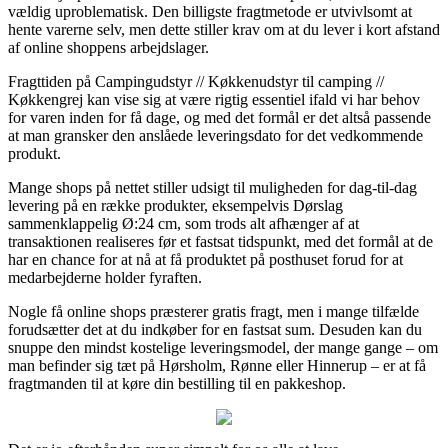
vældig uproblematisk. Den billigste fragtmetode er utvivlsomt at
hente varerne selv, men dette stiller krav om at du lever i kort afstand
af online shoppens arbejdslager.
Fragttiden på Campingudstyr // Køkkenudstyr til camping //
Køkkengrej kan vise sig at være rigtig essentiel ifald vi har behov
for varen inden for få dage, og med det formål er det altså passende
at man gransker den anslåede leveringsdato for det vedkommende
produkt.
Mange shops på nettet stiller udsigt til muligheden for dag-til-dag
levering på en række produkter, eksempelvis Dørslag
sammenklappelig Ø:24 cm, som trods alt afhænger af at
transaktionen realiseres før et fastsat tidspunkt, med det formål at de
har en chance for at nå at få produktet på posthuset forud for at
medarbejderne holder fyraften.
Nogle få online shops præsterer gratis fragt, men i mange tilfælde
forudsætter det at du indkøber for en fastsat sum. Desuden kan du
snuppe den mindst kostelige leveringsmodel, der mange gange – om
man befinder sig tæt på Hørsholm, Rønne eller Hinnerup – er at få
fragtmanden til at køre din bestilling til en pakkeshop.