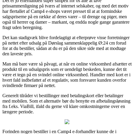
Det er jo efterhånden super simpelt for os alle at lave
prissammenligning på tværs af internet selskaber, og med det motiv
har flertallet af Camp4 e-shops været presset til at at formindske
salgspriserne på en række af deres varer – til drenge og piger, men
også til herrer og damer – markant, og endda nogle gange garantere
fragt uden beregning.
Det kan stadigvæk blive fordelagtigt at efterprøve visse forretninger
på nettet efter udsalg på Dørslag sammenklappelig Ø:24 cm forud
for at du bestiller, sådan at du er på den sikre side med at modtage
den laveste pris.
Man må bare være så påvagt, at når en online virksomhed afsætter et
produkt til en udsalgspris som er uendeligt beskeden, kunne det tit
være et tegn på en svindel online virksomhed. Handler med kort er i
hvert fald indbefattet af et regulativ, som forsvarer kunden overfor
svindlende firmaer på nettet.
Generelt tilråder vi bestillinger med betalingskort eller betalinger
med mobilen. Som et alternativ bør du benytte en afbetalingsløsning
fra f.eks. ViaBill, ifald du gerne vil klare omkostningerne over en
længere periode.
Forinden nogen bestiller i en Camp4 e-forhandler kunne de i