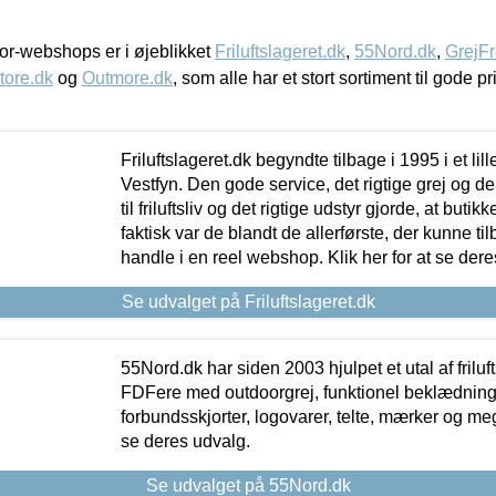
r-webshops er i øjeblikket
Friluftslageret.dk
,
55Nord.dk
,
GrejFr
tore.dk
og
Outmore.dk
, som alle har et stort sortiment til gode pr
Friluftslageret.dk begyndte tilbage i 1995 i et lil
Vestfyn. Den gode service, det rigtige grej og 
til friluftsliv og det rigtige udstyr gjorde, at buti
faktisk var de blandt de allerførste, der kunne ti
handle i en reel webshop. Klik her for at se dere
Se udvalget på Friluftslageret.dk
55Nord.dk har siden 2003 hjulpet et utal af friluf
FDFere med outdoorgrej, funktionel beklædning,
forbundsskjorter, logovarer, telte, mærker og meg
se deres udvalg.
Se udvalget på 55Nord.dk