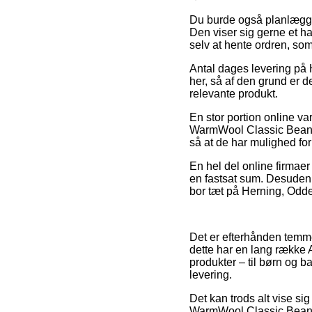
Du burde også planlægge at
Den viser sig gerne et ha
selv at hente ordren, so
Antal dages levering på 
her, så af den grund er d
relevante produkt.
En stor portion online v
WarmWool Classic Beanie,
så at de har mulighed for 
En hel del online firmaer
en fastsat sum. Desuden b
bor tæt på Herning, Odder 
Det er efterhånden temmel
dette har en lang række A
produkter – til børn og b
levering.
Det kan trods alt vise si
WarmWool Classic Beanie 