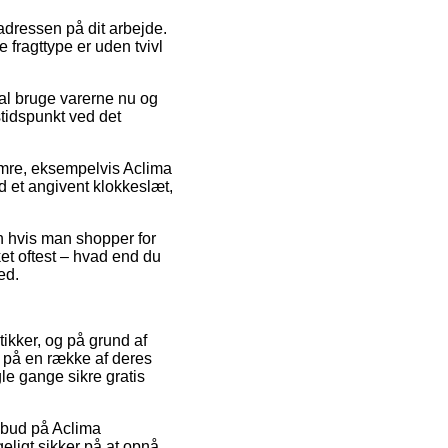
 adressen på dit arbejde.
 fragttype er uden tvivl
al bruge varerne nu og
stidspunkt ved det
umre, eksempelvis Aclima
d et angivent klokkeslæt,
un hvis man shopper for
et oftest – hvad end du
ed.
ikker, og på grund af
t på en række af deres
le gange sikre gratis
ilbud på Aclima
eligt sikker på at opnå