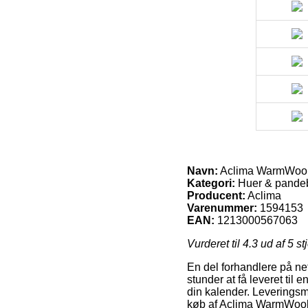
Navn:
Aclima WarmWool
Kategori:
Huer & pande
Producent:
Aclima
Varenummer:
1594153
EAN:
1213000567063
Vurderet til
4.3
ud af 5 st
En del forhandlere på ne
stunder at få leveret til
din kalender. Leveringsm
køb af Aclima WarmWool