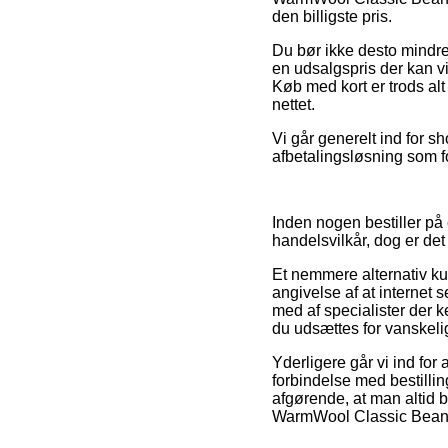
den billigste pris.
Du bør ikke desto mindre 
en udsalgspris der kan v
Køb med kort er trods al
nettet.
Vi går generelt ind for s
afbetalingsløsning som fo
Inden nogen bestiller p
handelsvilkår, dog er de
Et nemmere alternativ k
angivelse af at internet s
med af specialister der 
du udsættes for vanskeli
Yderligere går vi ind fo
forbindelse med bestillin
afgørende, at man altid 
WarmWool Classic Beanie,