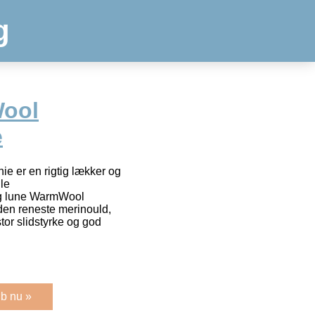
g
ool
e
e er en rigtig lækker og
le
og lune WarmWool
 den reneste merinould,
tor slidstyrke og god
b nu »