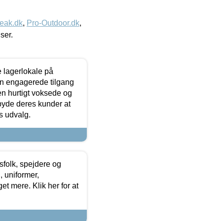
eak.dk
,
Pro-Outdoor.dk
,
iser.
le lagerlokale på
den engagerede tilgang
kken hurtigt voksede og
lbyde deres kunder at
s udvalg.
tsfolk, spejdere og
 uniformer,
et mere. Klik her for at