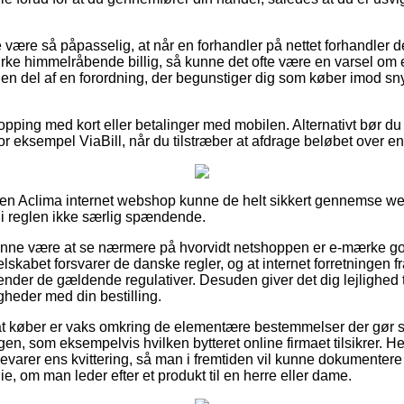
være så påpasselig, at når en forhandler på nettet forhandler der
irke himmelråbende billig, så kunne det ofte være en varsel om e
t en del af en forordning, der begunstiger dig som køber imod sn
hopping med kort eller betalinger med mobilen. Alternativt bør d
r eksempel ViaBill, når du tilstræber at afdrage beløbet over en
å en Aclima internet webshop kunne de helt sikkert gennemse 
t i reglen ikke særlig spændende.
unne være at se nærmere på hvorvidt netshoppen er e-mærke go
elskabet forsvarer de danske regler, og at internet forretningen fra
kender de gældende regulativer. Desuden giver det dig lejlighed 
gheder med din bestilling.
r at køber er vaks omkring de elementære bestemmelser der gør 
gen, som eksempelvis hvilken bytteret online firmaet tilsikrer. H
bevarer ens kvittering, så man i fremtiden vil kunne dokumentere
 om man leder efter et produkt til en herre eller dame.