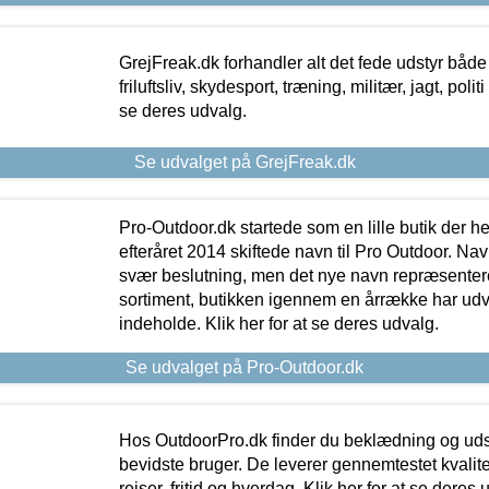
GrejFreak.dk forhandler alt det fede udstyr både t
friluftsliv, skydesport, træning, militær, jagt, politi
se deres udvalg.
Se udvalget på GrejFreak.dk
Pro-Outdoor.dk startede som en lille butik der he
efteråret 2014 skiftede navn til Pro Outdoor. Nav
svær beslutning, men det nye navn repræsentere
sortiment, butikken igennem en årrække har udvid
indeholde. Klik her for at se deres udvalg.
Se udvalget på Pro-Outdoor.dk
Hos OutdoorPro.dk finder du beklædning og udsty
bevidste bruger. De leverer gennemtestet kvalitetsu
rejser, fritid og hverdag. Klik her for at se deres 