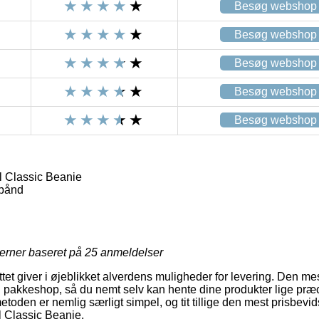
Besøg webshop
Besøg webshop
Besøg webshop
Besøg webshop
Besøg webshop
 Classic Beanie
bånd
jerner baseret på
25
anmeldelser
ttet giver i øjeblikket alverdens muligheder for levering. Den m
 en pakkeshop, så du nemt selv kan hente dine produkter lige præc
etoden er nemlig særligt simpel, og tit tillige den mest prisbev
 Classic Beanie.