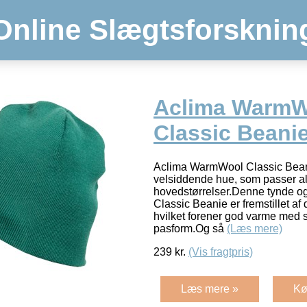
Online Slægtsforsknin
Aclima WarmW
Classic Beani
Aclima WarmWool Classic Beani
velsiddende hue, som passer al
hovedstørrelser.Denne tynde 
Classic Beanie er fremstillet af
hvilket forener god varme med s
pasform.Og så
(Læs mere)
239
kr.
(Vis fragtpris)
Læs mere »
Kø