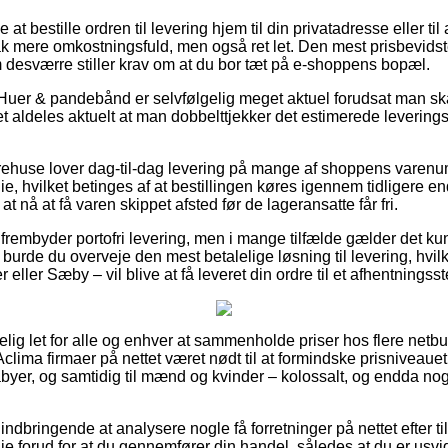
 bestille ordren til levering hjem til din privatadresse eller til
k mere omkostningsfuld, men også ret let. Den mest prisbevidste
m desværre stiller krav om at du bor tæt på e-shoppens bopæl.
Huer & pandebånd er selvfølgelig meget aktuel forudsat man sk
et aldeles aktuelt at man dobbelttjekker det estimerede levering
arehuse lover dag-til-dag levering på mange af shoppens varen
 hvilket betinges af at bestillingen køres igennem tidligere en
at nå at få varen skippet afsted før de lageransatte får fri.
 frembyder portofri levering, men i mange tilfælde gælder det k
urde du overveje den mest betalelige løsning til levering, hvilk
eller Sæby – vil blive at få leveret din ordre til et afhentningsst
ig let for alle og enhver at sammenholde priser hos flere netbut
clima firmaer på nettet været nødt til at formindske prisniveaue
abyer, og samtidig til mænd og kvinder – kolossalt, og endda nog
g indbringende at analysere nogle få forretninger på nettet efter t
forud for at du gennemfører din handel, således at du er usvig