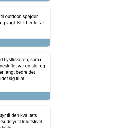
il outdoor, spejder,
 og vagt. Klik her for at
d Lystfiskeren, som i
neskiftet var en stor og
r langt bedre det
et sig til at
r til den kvalitets
dstyr til friluftslivet,
udvalg.