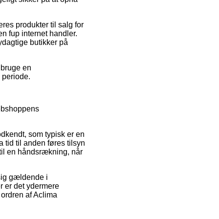
es produkter til salg for
n fup internet handler.
ydagtige butikker på
u bruge en
 periode.
webshoppens
dkendt, som typisk er en
 tid til anden føres tilsyn
til en håndsrækning, når
sig gældende i
er er det ydermere
 ordren af Aclima