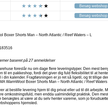
Besøg webshop
Besøg webshop
oxer Shorts Man – North Atlantic / Reef Waters – L
183516
jerner baseret på
27
anmeldelser
arehuse foreslår nu om dage flere leveringstyper. Den mest be
n til en pakkeshop, fordi det giver dig fuld fleksibilitet til at hen
 din kalender. Fragtløsningen er jo ret så ligetil, og tit tillige den
IMA WarmWool Boxer Shorts Man – North Atlantic / Reef Waters 
r at bestille levering hjem til dig privat eller ud til dit arbejde.
re omkostningsfuld, men endda ualmindeligt praktisk. Den mest
 benægtes at være at du selv henter varerne, som jo forudsætte
t webshoppens hjemsted.