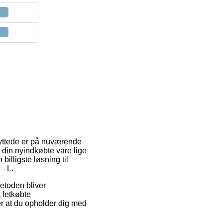
nyttede er på nuværende
te din nyindkøbte vare lige
 billigste løsning til
– L.
 Metoden bliver
 letkøbte
r at du opholder dig med