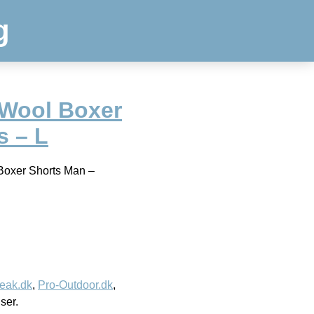
g
Wool Boxer
s – L
 Boxer Shorts Man –
eak.dk
,
Pro-Outdoor.dk
,
iser.