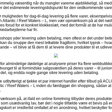
temmelig væsentlig når du mangler varerne øjeblikkeligt, så med
lerer det estimerede leveringstidspunkt for den vedkommende vare
r muligheden for dag-til-dag levering på flere varer, eksempe
h Atlantic / Reef Waters – L, men vær opmærksom på at det nød
 forud for et konkret klokkeslæt, med det formål at de har mulig
medarbejderne har fri.
shops yder levering uden betaling, men oftest er det under beti
s kan du snuppe den mest letkøbte fragtform, hvilket typisk – hv
nde – vil blive at få dem til at levere dine produkter til et udlev
 for almindelige dødelige at analysere priser fra flere webbutikker
nget til at formindske salgsværdien på deres varer – til juniore
 del, og endda nogle gange sikre levering uden betaling.
ve udbytterigt at tjekke et par internet handler efter tilbud på
ic / Reef Waters – L inden du færdiggør din shopping, sådan at 
.
rksom på, at ifald en online forretning tilbyder deres produkter 
som usædvanlig lav, bør det i nogle tilfælde være et bevis på en
ort er imidlertid omfattet af en anordning, hvilket beskytter fo