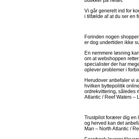
butikker på nettet.
Vi går generelt ind for k
i tilfælde af at du ser en
Forinden nogen shopper p
er dog undertiden ikke su
En nemmere løsning kan v
om at webshoppen retter s
specialister der har mege
oplever problemer i forb
Herudover anbefaler vi a
hvilken byttepolitik onlin
ordrekvittering, sålede
Atlantic / Reef Waters – 
Trustpilot forærer dig en 
og herved kan det anbef
Man – North Atlantic / Re