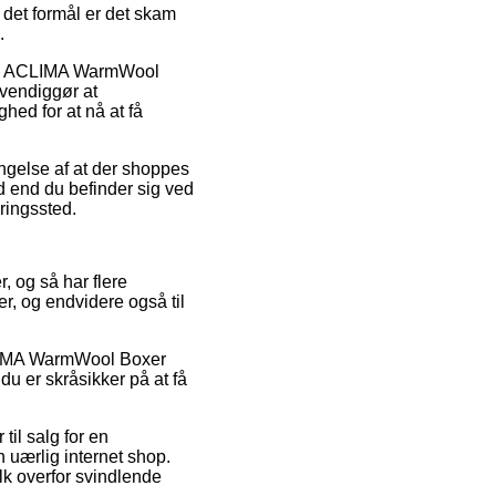
 det formål er det skam
.
lvis ACLIMA WarmWool
vendiggør at
hed for at nå at få
ngelse af at der shoppes
ad end du befinder sig ved
eringssted.
, og så har flere
r, og endvidere også til
 ACLIMA WarmWool Boxer
du er skråsikker på at få
til salg for en
 uærlig internet shop.
lk overfor svindlende