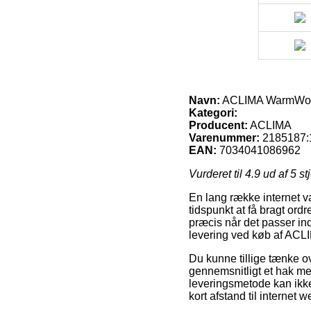
Navn:
ACLIMA WarmWool B
Kategori:
Producent:
ACLIMA
Varenummer:
2185187:
EAN:
7034041086962
Vurderet til
4.9
ud af 5 st
En lang række internet v
tidspunkt at få bragt ordre
præcis når det passer ind i
levering ved køb af ACL
Du kunne tillige tænke ove
gennemsnitligt et hak me
leveringsmetode kan ikke
kort afstand til interne