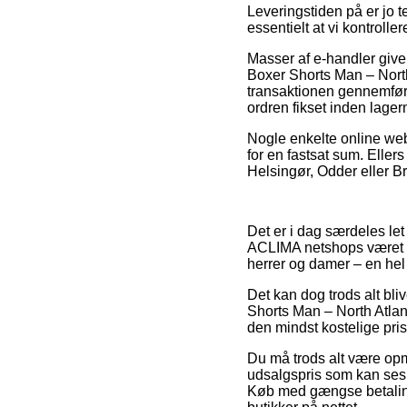
Leveringstiden på er jo 
essentielt at vi kontrol
Masser af e-handler give
Boxer Shorts Man – Nort
transaktionen gennemføres
ordren fikset inden lager
Nogle enkelte online web
for en fastsat sum. Eller
Helsingør, Odder eller Bra
Det er i dag særdeles let
ACLIMA netshops været tvu
herrer og damer – en hel
Det kan dog trods alt bli
Shorts Man – North Atlant
den mindst kostelige pris
Du må trods alt være opmæ
udsalgspris som kan ses 
Køb med gængse betalingsk