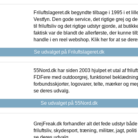
Friluftslageret.dk begyndte tilbage i 1995 i et lil
Vestfyn. Den gode service, det rigtige grej og 
til friluftsliv og det rigtige udstyr gjorde, at buti
faktisk var de blandt de allerførste, der kunne ti
handle i en reel webshop. Klik her for at se dere
Se udvalget på Friluftslageret.dk
55Nord.dk har siden 2003 hjulpet et utal af friluf
FDFere med outdoorgrej, funktionel beklædning,
forbundsskjorter, logovarer, telte, mærker og meg
se deres udvalg.
Se udvalget på 55Nord.dk
GrejFreak.dk forhandler alt det fede udstyr både t
friluftsliv, skydesport, træning, militær, jagt, politi
se deres udvalg.