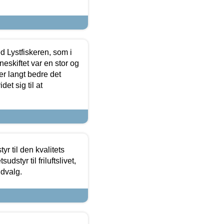
d Lystfiskeren, som i
neskiftet var en stor og
r langt bedre det
et sig til at
r til den kvalitets
dstyr til friluftslivet,
udvalg.