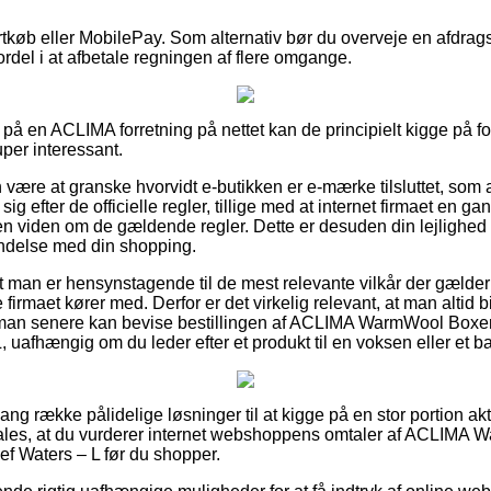
ortkøb eller MobilePay. Som alternativ bør du overveje en afdragsl
 fordel i at afbetale regningen af flere omgange.
å en ACLIMA forretning på nettet kan de principielt kigge på fo
per interessant.
ære at granske hvorvidt e-butikken er e-mærke tilsluttet, som a
ig efter de officielle regler, tillige med at internet firmaet en g
n viden om de gældende regler. Dette er desuden din lejlighed ti
indelse med din shopping.
t man er hensynstagende til de mest relevante vilkår der gælder
e firmaet kører med. Derfor er det virkelig relevant, at man altid
s man senere kan bevise bestillingen af ACLIMA WarmWool Boxe
L, uafhængig om du leder efter et produkt til en voksen eller et ba
lang række pålidelige løsninger til at kigge på en stor portion akt
ales, at du vurderer internet webshoppens omtaler af ACLIMA
ef Waters – L før du shopper.