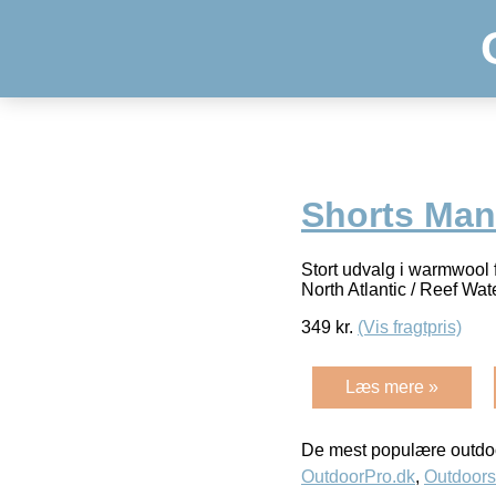
Shorts Man 
Stort udvalg i warmwool
North Atlantic / Reef Wat
349
kr.
(Vis fragtpris)
Læs mere »
De mest populære outdoo
OutdoorPro.dk
,
Outdoors