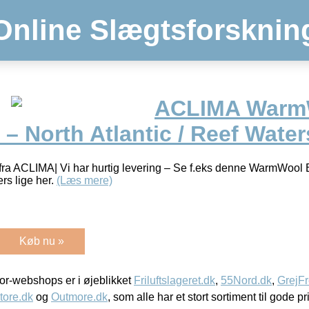
Online Slægtsforsknin
ACLIMA Warm
– North Atlantic / Reef Water
 fra ACLIMA| Vi har hurtig levering – Se f.eks denne WarmWool
ers lige her.
(Læs mere)
Køb nu »
r-webshops er i øjeblikket
Friluftslageret.dk
,
55Nord.dk
,
GrejFr
tore.dk
og
Outmore.dk
, som alle har et stort sortiment til gode pr