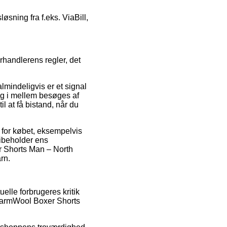
øsning fra f.eks. ViaBill,
rhandlerens regler, det
lmindeligvis er et signal
ang i mellem besøges af
l at få bistand, når du
 for købet, eksempelvis
 bibeholder ens
r Shorts Man – North
rn.
uelle forbrugeres kritik
 WarmWool Boxer Shorts