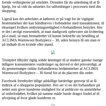
forstår vedtægterne på området. Desuden får du anledning til at få
hjælp, for så vidt du udsættes for udfordringer i processen med din
shopping.
Ligeså kan det anbefales at køberen er på vagt for de vigtigste
bestemmelser der kan håndhæves i forbindelse med transaktionen, til
eksempel hvilken ombytningsrettighed e-forhandleren benytter. Her
er det i øvrigt essesentielt, at man stadigvæk opbevarer sin kvittering
på e-mail, så man fremadrettet vil kunne bekræfte sin bestilling af
ACLIMA Warmwool Bodypiece – 30, uden hensyn til om man er
på indkøb til en kvinde eller mand.
Trustpilot tilbyder rigtig solide løsninger til at studere ganske mange
tidligere konsumenters vurderinger og derved er det prisværdigt, at
du gennemsøger online forhandlerens bedømmelser af ACLIMA
Warmwool Bodypiece – 30 forud for at du placerer din ordre.
Facebook frembyder tillige adskillige hæderlige genveje til at få
indtryk af e-shoppens popularitet. Her ser vi en del forhandlere på
nettet som giver kunderne mulighed for at publicere en anmeldelse
af ordreforløbet, hvilket på samme måde burde drages fordel af til
afvejning af hvor glade kunderne er.