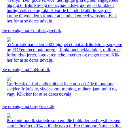
Vestfyn. Den gode service, det rigtige grej og den engagerede
tilgang til friluftsliv og det rigtige udstyr gjorde, at butikken
hurtigt voksede og faktisk var de blandt de allerførste, der
kunne tilbyde deres kunder at handle i en reel webshop. Klik
her for at se deres udvalg.
Se udvalget på Friluftslageret.dk
55Nord.dk har siden 2003 hjulpet et utal af friluftsfolk, spejdere
og FDFere med outdoorgrej, funktionel beklædning, uniformer,
forbundsskjorter, logovarer, telte, mærker og meget mere. Klik
her for at se deres udvalg.
Se udvalget på 55Nord.dk
GrejFreak.dk forhandler alt det fede udstyr både til outdoor,
spejder, friluftsliv, skydesport, træning, militær, jagt, politi og
vagt. Klik her for at se deres udvalg.
Se udvalget på GrejFreak.dk
Pro-Outdoor.dk startede som en lille butik der hed Lystfiskeren,
som i efteråret 2014 skiftede navn til Pro Outdoor. Navneskiftet