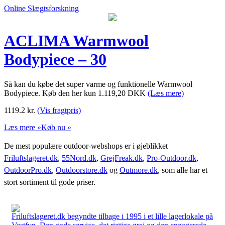
Online Slægtsforskning
ACLIMA Warmwool
Bodypiece – 30
Så kan du købe det super varme og funktionelle Warmwool
Bodypiece. Køb den her kun 1.119,20 DKK
(Læs mere)
1119.2
kr.
(Vis fragtpris)
Læs mere »
Køb nu »
De mest populære outdoor-webshops er i øjeblikket
Friluftslageret.dk
,
55Nord.dk
,
GrejFreak.dk
,
Pro-Outdoor.dk
,
OutdoorPro.dk
,
Outdoorstore.dk
og
Outmore.dk
, som alle har et
stort sortiment til gode priser.
Friluftslageret.dk begyndte tilbage i 1995 i et lille lagerlokale på