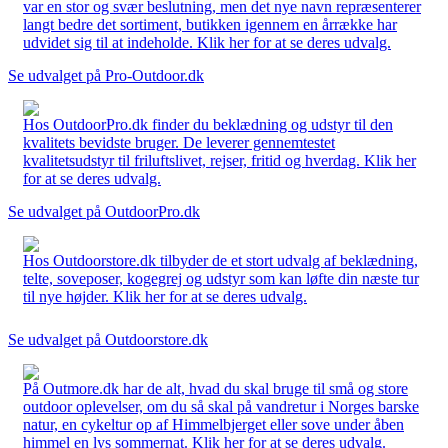
var en stor og svær beslutning, men det nye navn repræsenterer
langt bedre det sortiment, butikken igennem en årrække har
udvidet sig til at indeholde. Klik her for at se deres udvalg.
Se udvalget på Pro-Outdoor.dk
Hos OutdoorPro.dk finder du beklædning og udstyr til den
kvalitets bevidste bruger. De leverer gennemtestet
kvalitetsudstyr til friluftslivet, rejser, fritid og hverdag. Klik her
for at se deres udvalg.
Se udvalget på OutdoorPro.dk
Hos Outdoorstore.dk tilbyder de et stort udvalg af beklædning,
telte, soveposer, kogegrej og udstyr som kan løfte din næste tur
til nye højder. Klik her for at se deres udvalg.
Se udvalget på Outdoorstore.dk
På Outmore.dk har de alt, hvad du skal bruge til små og store
outdoor oplevelser, om du så skal på vandretur i Norges barske
natur, en cykeltur op af Himmelbjerget eller sove under åben
himmel en lys sommernat. Klik her for at se deres udvalg.