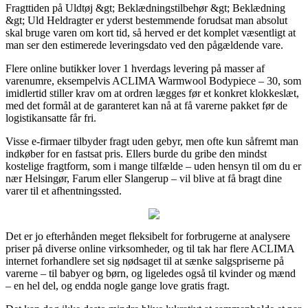
Fragttiden på Uldtøj &gt; Beklædningstilbehør &gt; Beklædning
&gt; Uld Heldragter er yderst bestemmende forudsat man absolut
skal bruge varen om kort tid, så herved er det komplet væsentligt at
man ser den estimerede leveringsdato ved den pågældende vare.
Flere online butikker lover 1 hverdags levering på masser af
varenumre, eksempelvis ACLIMA Warmwool Bodypiece – 30, som
imidlertid stiller krav om at ordren lægges før et konkret klokkeslæt,
med det formål at de garanteret kan nå at få varerne pakket før de
logistikansatte får fri.
Visse e-firmaer tilbyder fragt uden gebyr, men ofte kun såfremt man
indkøber for en fastsat pris. Ellers burde du gribe den mindst
kostelige fragtform, som i mange tilfælde – uden hensyn til om du er
nær Helsingør, Farum eller Slangerup – vil blive at få bragt dine
varer til et afhentningssted.
Det er jo efterhånden meget fleksibelt for forbrugerne at analysere
priser på diverse online virksomheder, og til tak har flere ACLIMA
internet forhandlere set sig nødsaget til at sænke salgspriserne på
varerne – til babyer og børn, og ligeledes også til kvinder og mænd
– en hel del, og endda nogle gange love gratis fragt.