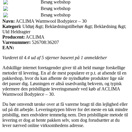
Besøg webshop
Besøg webshop
Besøg webshop
Navn:
ACLIMA Warmwool Bodypiece – 30
Kategori:
Uldtøj &gt; Beklædningstilbehør &gt; Beklædning &gt;
Uld Heldragter
Producent:
ACLIMA
Varenummer:
526708:36207
EAN:
Vurderet til
4.4
ud af 5 stjerner baseret på
1
anmeldelser
Adskillige internet foretagender giver til alt held mange forskellige
metoder til levering. En af de mest populære er p.t. at afsende til en
pakkeshop, hvor du kan afhente de nyindkøbte produkter lige når
det passer dig. Løsningen er altså usædvanlig bekvem, og typisk
ydermere den prisbilligste leveringsmanér ved køb af ACLIMA
Warmwool Bodypiece – 30.
Du bør omvendt tænke over at få varerne bragt til din lejlighed eller
ud på dit arbejde. Leveringstypen bliver for det meste en tak mindre
prisbillig, men endvidere temmelig nem. Den prisbilligste metode til
levering er dog at hente pakken selv, som dog forudsætter at du
lever nærved online virksomhedens adresse.