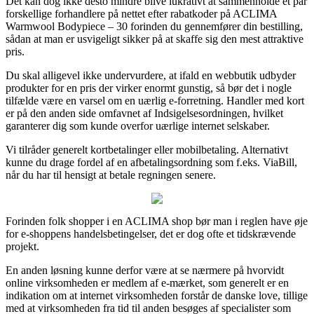
Det kan dog ikke desto mindre blive lukrativt at sammenholde et par
forskellige forhandlere på nettet efter rabatkoder på ACLIMA
Warmwool Bodypiece – 30 forinden du gennemfører din bestilling,
sådan at man er usvigeligt sikker på at skaffe sig den mest attraktive
pris.
Du skal alligevel ikke undervurdere, at ifald en webbutik udbyder
produkter for en pris der virker enormt gunstig, så bør det i nogle
tilfælde være en varsel om en uærlig e-forretning. Handler med kort
er på den anden side omfavnet af Indsigelsesordningen, hvilket
garanterer dig som kunde overfor uærlige internet selskaber.
Vi tilråder generelt kortbetalinger eller mobilbetaling. Alternativt
kunne du drage fordel af en afbetalingsordning som f.eks. ViaBill,
når du har til hensigt at betale regningen senere.
Forinden folk shopper i en ACLIMA shop bør man i reglen have øje
for e-shoppens handelsbetingelser, det er dog ofte et tidskrævende
projekt.
En anden løsning kunne derfor være at se nærmere på hvorvidt
online virksomheden er medlem af e-mærket, som generelt er en
indikation om at internet virksomheden forstår de danske love, tillige
med at virksomheden fra tid til anden besøges af specialister som