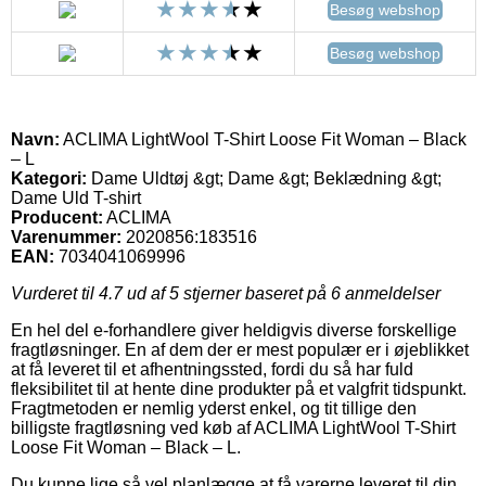
Besøg webshop
Besøg webshop
Navn:
ACLIMA LightWool T-Shirt Loose Fit Woman – Black
– L
Kategori:
Dame Uldtøj &gt; Dame &gt; Beklædning &gt;
Dame Uld T-shirt
Producent:
ACLIMA
Varenummer:
2020856:183516
EAN:
7034041069996
Vurderet til
4.7
ud af 5 stjerner baseret på
6
anmeldelser
En hel del e-forhandlere giver heldigvis diverse forskellige
fragtløsninger. En af dem der er mest populær er i øjeblikket
at få leveret til et afhentningssted, fordi du så har fuld
fleksibilitet til at hente dine produkter på et valgfrit tidspunkt.
Fragtmetoden er nemlig yderst enkel, og tit tillige den
billigste fragtløsning ved køb af ACLIMA LightWool T-Shirt
Loose Fit Woman – Black – L.
Du kunne lige så vel planlægge at få varerne leveret til din