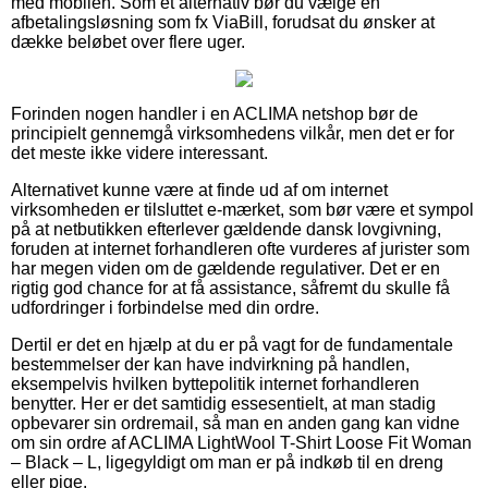
med mobilen. Som et alternativ bør du vælge en
afbetalingsløsning som fx ViaBill, forudsat du ønsker at
dække beløbet over flere uger.
Forinden nogen handler i en ACLIMA netshop bør de
principielt gennemgå virksomhedens vilkår, men det er for
det meste ikke videre interessant.
Alternativet kunne være at finde ud af om internet
virksomheden er tilsluttet e-mærket, som bør være et sympol
på at netbutikken efterlever gældende dansk lovgivning,
foruden at internet forhandleren ofte vurderes af jurister som
har megen viden om de gældende regulativer. Det er en
rigtig god chance for at få assistance, såfremt du skulle få
udfordringer i forbindelse med din ordre.
Dertil er det en hjælp at du er på vagt for de fundamentale
bestemmelser der kan have indvirkning på handlen,
eksempelvis hvilken byttepolitik internet forhandleren
benytter. Her er det samtidig essesentielt, at man stadig
opbevarer sin ordremail, så man en anden gang kan vidne
om sin ordre af ACLIMA LightWool T-Shirt Loose Fit Woman
– Black – L, ligegyldigt om man er på indkøb til en dreng
eller pige.