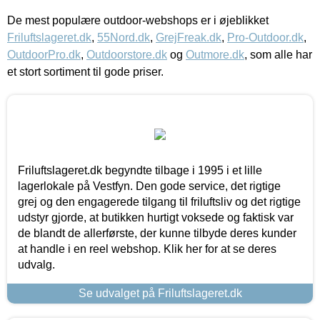
De mest populære outdoor-webshops er i øjeblikket
Friluftslageret.dk
,
55Nord.dk
,
GrejFreak.dk
,
Pro-Outdoor.dk
,
OutdoorPro.dk
,
Outdoorstore.dk
og
Outmore.dk
, som alle har
et stort sortiment til gode priser.
Friluftslageret.dk begyndte tilbage i 1995 i et lille
lagerlokale på Vestfyn. Den gode service, det rigtige
grej og den engagerede tilgang til friluftsliv og det rigtige
udstyr gjorde, at butikken hurtigt voksede og faktisk var
de blandt de allerførste, der kunne tilbyde deres kunder
at handle i en reel webshop. Klik her for at se deres
udvalg.
Se udvalget på Friluftslageret.dk