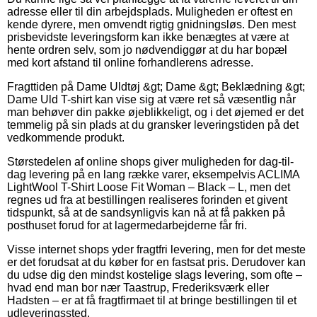
adresse eller til din arbejdsplads. Muligheden er oftest en
kende dyrere, men omvendt rigtig gnidningsløs. Den mest
prisbevidste leveringsform kan ikke benægtes at være at
hente ordren selv, som jo nødvendiggør at du har bopæl
med kort afstand til online forhandlerens adresse.
Fragttiden på Dame Uldtøj &gt; Dame &gt; Beklædning &gt;
Dame Uld T-shirt kan vise sig at være ret så væsentlig når
man behøver din pakke øjeblikkeligt, og i det øjemed er det
temmelig på sin plads at du gransker leveringstiden på det
vedkommende produkt.
Størstedelen af online shops giver muligheden for dag-til-
dag levering på en lang række varer, eksempelvis ACLIMA
LightWool T-Shirt Loose Fit Woman – Black – L, men det
regnes ud fra at bestillingen realiseres forinden et givent
tidspunkt, så at de sandsynligvis kan nå at få pakken på
posthuset forud for at lagermedarbejderne får fri.
Visse internet shops yder fragtfri levering, men for det meste
er det forudsat at du køber for en fastsat pris. Derudover kan
du udse dig den mindst kostelige slags levering, som ofte –
hvad end man bor nær Taastrup, Frederiksværk eller
Hadsten – er at få fragtfirmaet til at bringe bestillingen til et
udleveringssted.