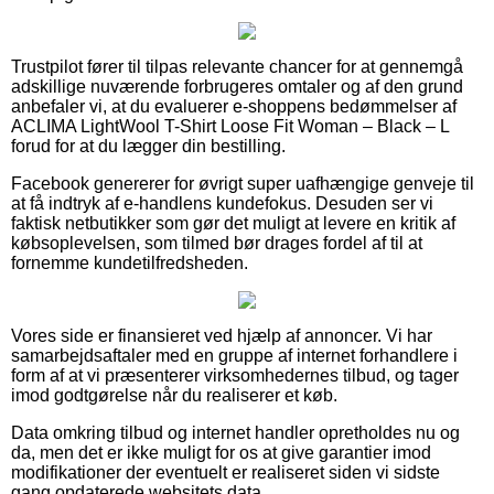
Trustpilot fører til tilpas relevante chancer for at gennemgå
adskillige nuværende forbrugeres omtaler og af den grund
anbefaler vi, at du evaluerer e-shoppens bedømmelser af
ACLIMA LightWool T-Shirt Loose Fit Woman – Black – L
forud for at du lægger din bestilling.
Facebook genererer for øvrigt super uafhængige genveje til
at få indtryk af e-handlens kundefokus. Desuden ser vi
faktisk netbutikker som gør det muligt at levere en kritik af
købsoplevelsen, som tilmed bør drages fordel af til at
fornemme kundetilfredsheden.
Vores side er finansieret ved hjælp af annoncer. Vi har
samarbejdsaftaler med en gruppe af internet forhandlere i
form af at vi præsenterer virksomhedernes tilbud, og tager
imod godtgørelse når du realiserer et køb.
Data omkring tilbud og internet handler opretholdes nu og
da, men det er ikke muligt for os at give garantier imod
modifikationer der eventuelt er realiseret siden vi sidste
gang opdaterede websitets data.