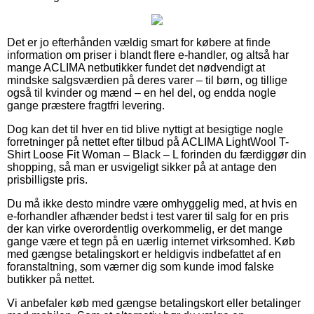
Det er jo efterhånden vældig smart for købere at finde
information om priser i blandt flere e-handler, og altså har
mange ACLIMA netbutikker fundet det nødvendigt at
mindske salgsværdien på deres varer – til børn, og tillige
også til kvinder og mænd – en hel del, og endda nogle
gange præstere fragtfri levering.
Dog kan det til hver en tid blive nyttigt at besigtige nogle
forretninger på nettet efter tilbud på ACLIMA LightWool T-
Shirt Loose Fit Woman – Black – L forinden du færdiggør din
shopping, så man er usvigeligt sikker på at antage den
prisbilligste pris.
Du må ikke desto mindre være omhyggelig med, at hvis en
e-forhandler afhænder bedst i test varer til salg for en pris
der kan virke overordentlig overkommelig, er det mange
gange være et tegn på en uærlig internet virksomhed. Køb
med gængse betalingskort er heldigvis indbefattet af en
foranstaltning, som værner dig som kunde imod falske
butikker på nettet.
Vi anbefaler køb med gængse betalingskort eller betalinger