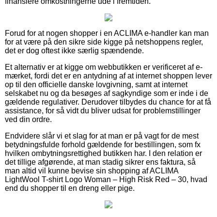
finansiere omkostningerne ude i fremtiden.
Forud for at nogen shopper i en ACLIMA e-handler kan man
for at være på den sikre side kigge på netshoppens regler,
det er dog oftest ikke særlig spændende.
Et alternativ er at kigge om webbutikken er verificeret af e-
mærket, fordi det er en antydning af at internet shoppen lever
op til den officielle danske lovgivning, samt at internet
selskabet nu og da besøges af sagkyndige som er inde i de
gældende regulativer. Derudover tilbydes du chance for at få
assistance, for så vidt du bliver udsat for problemstillinger
ved din ordre.
Endvidere slår vi et slag for at man er på vagt for de mest
betydningsfulde forhold gældende for bestillingen, som fx
hvilken ombytningsrettighed butikken har. I den relation er
det tillige afgørende, at man stadig sikrer ens faktura, så
man altid vil kunne bevise sin shopping af ACLIMA
LightWool T-shirt Logo Woman – High Risk Red – 30, hvad
end du shopper til en dreng eller pige.