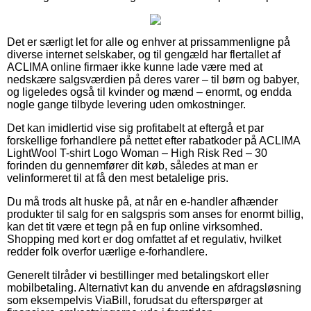
Det er særligt let for alle og enhver at prissammenligne på
diverse internet selskaber, og til gengæld har flertallet af
ACLIMA online firmaer ikke kunne lade være med at
nedskære salgsværdien på deres varer – til børn og babyer,
og ligeledes også til kvinder og mænd – enormt, og endda
nogle gange tilbyde levering uden omkostninger.
Det kan imidlertid vise sig profitabelt at eftergå et par
forskellige forhandlere på nettet efter rabatkoder på ACLIMA
LightWool T-shirt Logo Woman – High Risk Red – 30
forinden du gennemfører dit køb, således at man er
velinformeret til at få den mest betalelige pris.
Du må trods alt huske på, at når en e-handler afhænder
produkter til salg for en salgspris som anses for enormt billig,
kan det tit være et tegn på en fup online virksomhed.
Shopping med kort er dog omfattet af et regulativ, hvilket
redder folk overfor uærlige e-forhandlere.
Generelt tilråder vi bestillinger med betalingskort eller
mobilbetaling. Alternativt kan du anvende en afdragsløsning
som eksempelvis ViaBill, forudsat du efterspørger at