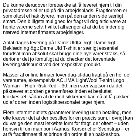
Du kunne derudover foretrække at få leveret hjem til din
privatadresse eller ud på din arbejdsplads. Fragtformen er
som oftest et hak dyrere, men på den anden side særligt
smart. Den billigste mulighed for fragt vil dog altid være at
hente varerne selv, hvilket afhænger af at du befinder dig
nærved internet firmaets arbejdslager.
Antal dages levering på Dame Uldtøj &gt; Dame &gt;
Beklædning &gt; Dame Uld T-shirt er særligt essentiel
forudsat man absolut skal bruge dine nye varer straks, så
derfor er det jo fornuftigt at du checker det forventede
leveringstidspunkt ved det respektive produkt.
Masser af online firmaer lover dag-til-dag fragt på en hel del
varenumre, eksempelvis ACLIMA LightWool T-shirt Logo
Woman – High Risk Red – 30, men vær vagtsom da det
påkræver at ordren gennemføres inden et besluttet
klokkeslæt, sådan at de med sikkerhed kan nå at få pakken
ud af døren inden logistikpersonalet tager hjem.
Flere internet outlets garanterer levering uden betaling, men
ofte kræver det at der bestilles for en præcis sum. I øvrigt kan
du vælge den mest letkøbte form for fragt, der oftest – uden
hensyn til om man bor i Aarhus, Korsør eller Svenstrup – er
at få fragtfirmaet til at bringe din ordre til en pakkeshop.