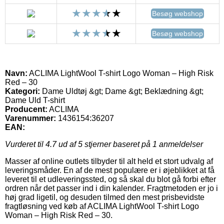
Besøg webshop
Besøg webshop
Navn:
ACLIMA LightWool T-shirt Logo Woman – High Risk
Red – 30
Kategori:
Dame Uldtøj &gt; Dame &gt; Beklædning &gt;
Dame Uld T-shirt
Producent:
ACLIMA
Varenummer:
1436154:36207
EAN:
Vurderet til
4.7
ud af 5 stjerner baseret på
1
anmeldelser
Masser af online outlets tilbyder til alt held et stort udvalg af
leveringsmåder. En af de mest populære er i øjeblikket at få
leveret til et udleveringssted, og så skal du blot gå forbi efter
ordren når det passer ind i din kalender. Fragtmetoden er jo i
høj grad ligetil, og desuden tilmed den mest prisbevidste
fragtløsning ved køb af ACLIMA LightWool T-shirt Logo
Woman – High Risk Red – 30.