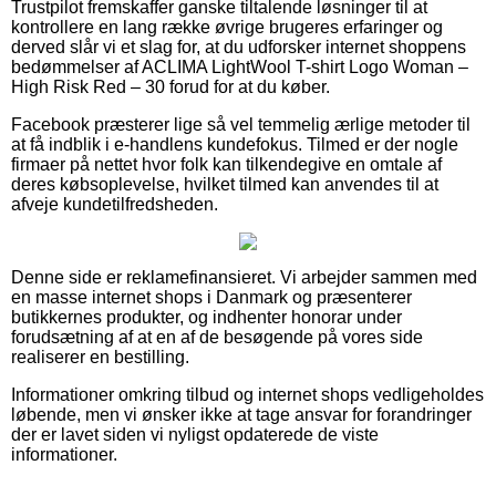
Trustpilot fremskaffer ganske tiltalende løsninger til at
kontrollere en lang række øvrige brugeres erfaringer og
derved slår vi et slag for, at du udforsker internet shoppens
bedømmelser af ACLIMA LightWool T-shirt Logo Woman –
High Risk Red – 30 forud for at du køber.
Facebook præsterer lige så vel temmelig ærlige metoder til
at få indblik i e-handlens kundefokus. Tilmed er der nogle
firmaer på nettet hvor folk kan tilkendegive en omtale af
deres købsoplevelse, hvilket tilmed kan anvendes til at
afveje kundetilfredsheden.
Denne side er reklamefinansieret. Vi arbejder sammen med
en masse internet shops i Danmark og præsenterer
butikkernes produkter, og indhenter honorar under
forudsætning af at en af de besøgende på vores side
realiserer en bestilling.
Informationer omkring tilbud og internet shops vedligeholdes
løbende, men vi ønsker ikke at tage ansvar for forandringer
der er lavet siden vi nyligst opdaterede de viste
informationer.