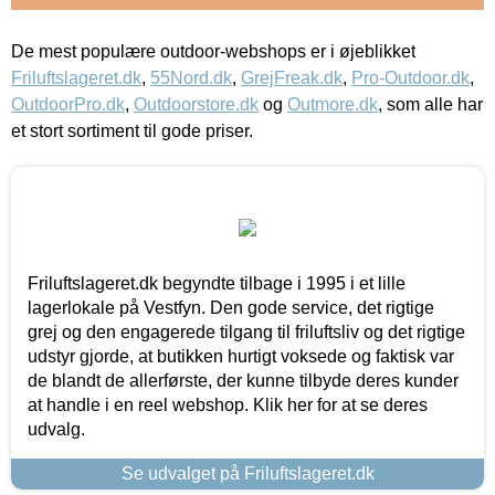
De mest populære outdoor-webshops er i øjeblikket
Friluftslageret.dk
,
55Nord.dk
,
GrejFreak.dk
,
Pro-Outdoor.dk
,
OutdoorPro.dk
,
Outdoorstore.dk
og
Outmore.dk
, som alle har
et stort sortiment til gode priser.
Friluftslageret.dk begyndte tilbage i 1995 i et lille
lagerlokale på Vestfyn. Den gode service, det rigtige
grej og den engagerede tilgang til friluftsliv og det rigtige
udstyr gjorde, at butikken hurtigt voksede og faktisk var
de blandt de allerførste, der kunne tilbyde deres kunder
at handle i en reel webshop. Klik her for at se deres
udvalg.
Se udvalget på Friluftslageret.dk