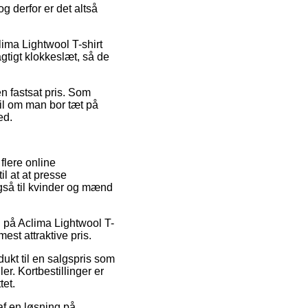
 derfor er det altså
lima Lightwool T-shirt
gtigt klokkeslæt, så de
n fastsat pris. Som
til om man bor tæt på
ed.
flere online
l at at presse
også til kvinder og mænd
g på Aclima Lightwool T-
est attraktive pris.
ukt til en salgspris som
er. Kortbestillinger er
tet.
 af en løsning på