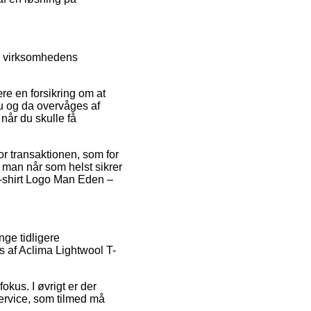
me virksomhedens
ære en forsikring om at
nu og da overvåges af
når du skulle få
or transaktionen, som for
at man når som helst sikrer
T-shirt Logo Man Eden –
nge tidligere
s af Aclima Lightwool T-
kus. I øvrigt er der
service, som tilmed må