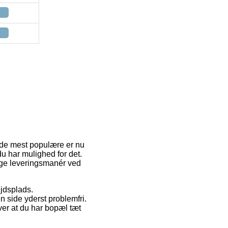
af de mest populære er nu
du har mulighed for det.
ige leveringsmanér ved
ejdsplads.
n side yderst problemfri.
ver at du har bopæl tæt