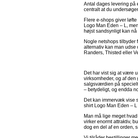
Antal dages levering på 
centralt at du undersøg
Flere e-shops giver løft
Logo Man Eden – L, men s
højst sandsynligt kan nå a
Nogle netshops tilbyder 
alternativ kan man udse d
Randers, Thisted eller Vej
Det har vist sig at være 
virksomheder, og af den g
salgsværdien på specielt 
– betydeligt, og endda no
Det kan immervæk vise si
shirt Logo Man Eden – L fø
Man må lige meget hvad v
virker enormt attraktiv, b
dog en del af en orden, s
Vi tilråder bestillinger 