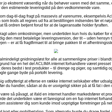
er jo ekstremt væsentlig når du behøver varen med det samme, og
er den estimerede leveringstid på den vedkommende vare.
e om dag-til-dag fragt på massevis af varenumre, eksempelvis Ac
om trods alt regnes ud fra at bestillingen indsendes før et nøja
t få ordren betjent forud for at de lageransatte holder fyraften.
fragt uden omkostninger, men undertiden kun hvis du køber for e
ig den mest betalelige leveringsversion, der tit – uden hensyn 
en – er at få fragtfirmaet til at bringe pakken til et afhentningsst
ualmindeligt gnidningsløst for alle at sammenligne priser i blandt 
rund har en hel del ACLIMA internet forhandlere været presset ti
deres bedst i test produkter – til drenge og piger, og samtidig 
gle gange byde på portofri levering.
g udbytterigt at efterse en række internet selskaber efter udsal
r du handler, sådan at du er usvigeligt sikker på at få fat i den m
ære så påvagt, at ifald en internet handler markedsfører et prod
urde det undertiden være et faresignal om en fup internet forhandl
om assisterer dig som kunde imod uoprigtige forretninger på net
med kort eller mobilbetaling. Som alternativ burde du drage fordel