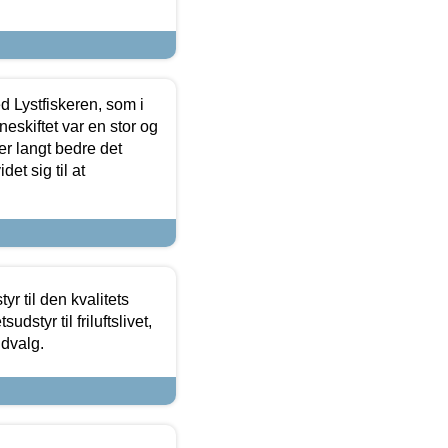
d Lystfiskeren, som i
neskiftet var en stor og
r langt bedre det
et sig til at
r til den kvalitets
dstyr til friluftslivet,
udvalg.