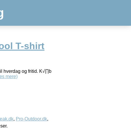
g
ol T-shirt
l hverdag og fritid. K√∏b
æs mere)
eak.dk
,
Pro-Outdoor.dk
,
iser.