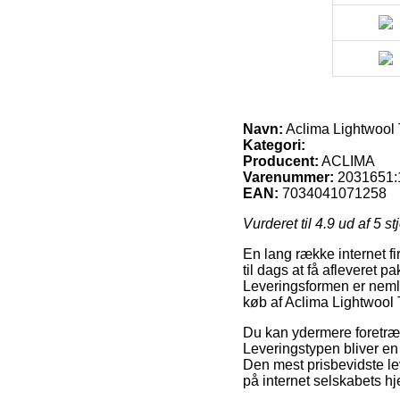
Navn:
Aclima Lightwool 
Kategori:
Producent:
ACLIMA
Varenummer:
2031651:
EAN:
7034041071258
Vurderet til
4.9
ud af 5 st
En lang række internet fi
til dags at få afleveret 
Leveringsformen er nemli
køb af Aclima Lightwool 
Du kan ydermere foretrækk
Leveringstypen bliver en 
Den mest prisbevidste le
på internet selskabets h