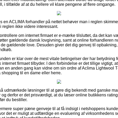
ill, i tilfælde af at du hellere vil klare pengene af flere omgange.
 hos en ACLIMA forhandler på nettet behøver man i reglen skim
i reglen ikke videre interessant.
kontrollere om internet firmaet er e-mærke tilsluttet, da det kan v
tøtter gældende dansk lovgivning, samt at online forhandleren 
de gældende love. Desuden giver det dig genvej til opbakning, 
indkøb.
unden er klar over de mest vitale betingelser der har betydning f
internet firmaet tilbyder. I den forbindelse er det tillige vigtigt, 
man en anden gang kan vidne om sin ordre af Aclima Lightwool 
å shopping til en dame eller herre.
et så udmærkede løsninger til at gøre dig bekendt med ganske ma
g derfor er det prisværdigt, at du læser online butikkens rating
ør du bestiller.
rmere super pæne genveje til at få indsigt i netshoppens kundefo
 hvor det er muligt at udfærdige en evaluering af virksomhedens 