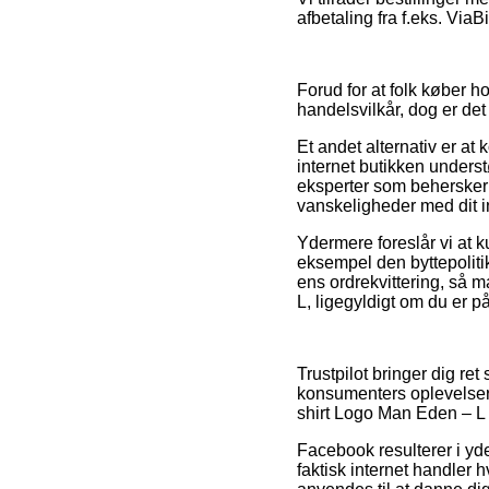
afbetaling fra f.eks. ViaB
Forud for at folk køber
handelsvilkår, dog er det 
Et andet alternativ er at 
internet butikken unders
eksperter som behersker 
vanskeligheder med dit 
Ydermere foreslår vi at k
eksempel den byttepolitik 
ens ordrekvittering, så 
L, ligegyldigt om du er p
Trustpilot bringer dig r
konsumenters oplevelser o
shirt Logo Man Eden – L f
Facebook resulterer i yde
faktisk internet handler