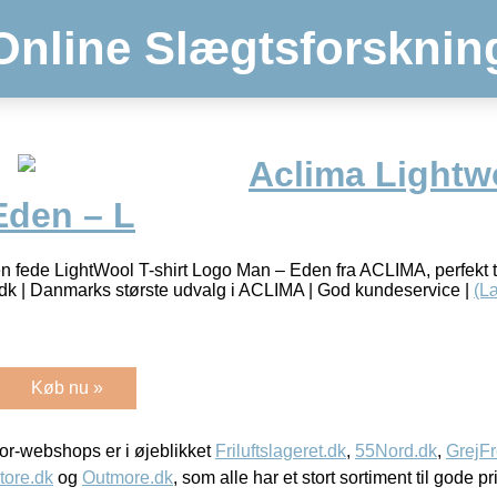
Online Slægtsforsknin
Aclima Lightwo
den – L
 fede LightWool T-shirt Logo Man – Eden fra ACLIMA, perfekt ti
dk | Danmarks største udvalg i ACLIMA | God kundeservice |
(L
Køb nu »
r-webshops er i øjeblikket
Friluftslageret.dk
,
55Nord.dk
,
GrejFr
tore.dk
og
Outmore.dk
, som alle har et stort sortiment til gode pr