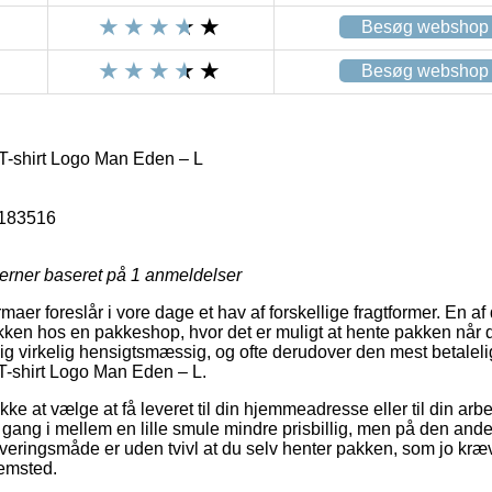
Besøg webshop
Besøg webshop
T-shirt Logo Man Eden – L
183516
jerner baseret på
1
anmeldelser
rmaer foreslår i vore dage et hav af forskellige fragtformer. En 
pakken hos en pakkeshop, hvor det er muligt at hente pakken når 
g virkelig hensigtsmæssig, og ofte derudover den mest betalel
T-shirt Logo Man Eden – L.
e at vælge at få leveret til din hjemmeadresse eller til din arb
gang i mellem en lille smule mindre prisbillig, men på den ande
veringsmåde er uden tvivl at du selv henter pakken, som jo kræ
jemsted.