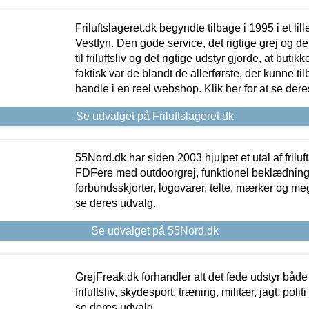
Friluftslageret.dk begyndte tilbage i 1995 i et lil
Vestfyn. Den gode service, det rigtige grej og 
til friluftsliv og det rigtige udstyr gjorde, at buti
faktisk var de blandt de allerførste, der kunne ti
handle i en reel webshop. Klik her for at se dere
Se udvalget på Friluftslageret.dk
55Nord.dk har siden 2003 hjulpet et utal af friluf
FDFere med outdoorgrej, funktionel beklædning,
forbundsskjorter, logovarer, telte, mærker og meg
se deres udvalg.
Se udvalget på 55Nord.dk
GrejFreak.dk forhandler alt det fede udstyr både t
friluftsliv, skydesport, træning, militær, jagt, politi
se deres udvalg.