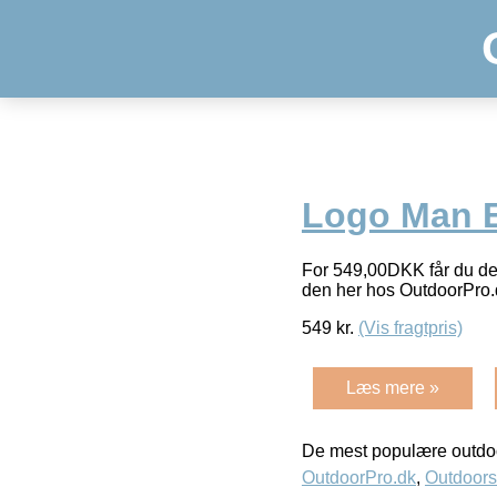
Logo Man E
For 549,00DKK får du den
den her hos OutdoorPro.
549
kr.
(Vis fragtpris)
Læs mere »
De mest populære outdoo
OutdoorPro.dk
,
Outdoors