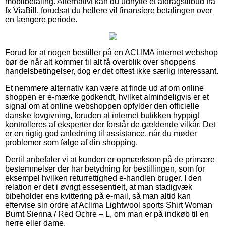
mobilbetaling. Alternativt kan du udnytte et afdragstilbud fra
fx ViaBill, forudsat du hellere vil finansiere betalingen over
en længere periode.
Forud for at nogen bestiller på en ACLIMA internet webshop
bør de når alt kommer til alt få overblik over shoppens
handelsbetingelser, dog er det oftest ikke særlig interessant.
Et nemmere alternativ kan være at finde ud af om online
shoppen er e-mærke godkendt, hvilket almindeligvis er et
signal om at online webshoppen opfylder den officielle
danske lovgivning, foruden at internet butikken hyppigt
kontrolleres af eksperter der forstår de gældende vilkår. Det
er en rigtig god anledning til assistance, når du møder
problemer som følge af din shopping.
Dertil anbefaler vi at kunden er opmærksom på de primære
bestemmelser der har betydning for bestillingen, som for
eksempel hvilken returrettighed e-handlen bruger. I den
relation er det i øvrigt essesentielt, at man stadigvæk
bibeholder ens kvittering på e-mail, så man altid kan
eftervise sin ordre af Aclima Lightwool sports Shirt Woman
Burnt Sienna / Red Ochre – L, om man er på indkøb til en
herre eller dame.