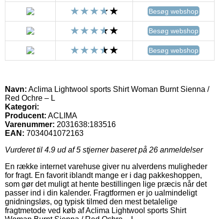
Besøg webshop
Besøg webshop
Besøg webshop
Navn:
Aclima Lightwool sports Shirt Woman Burnt Sienna /
Red Ochre – L
Kategori:
Producent:
ACLIMA
Varenummer:
2031638:183516
EAN:
7034041072163
Vurderet til
4.9
ud af 5 stjerner baseret på
26
anmeldelser
En række internet varehuse giver nu alverdens muligheder
for fragt. En favorit iblandt mange er i dag pakkeshoppen,
som gør det muligt at hente bestillingen lige præcis når det
passer ind i din kalender. Fragtformen er jo ualmindeligt
gnidningsløs, og typisk tilmed den mest betalelige
fragtmetode ved køb af Aclima Lightwool sports Shirt