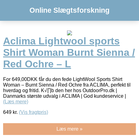
Online Slægtsforskning
Aclima Lightwool sports
Shirt Woman Burnt Sienna /
Red Ochre – L
For 649,00DKK får du den fede LightWool Sports Shirt
Woman – Burnt Sienna / Red Ochre fra ACLIMA, perfekt til
hverdag og fritid. K√∏b den her hos OutdoorPro.dk |
Danmarks største udvalg i ACLIMA | God kundeservice |
(Læs mere)
649
kr.
(Vis fragtpris)
Læs mere »