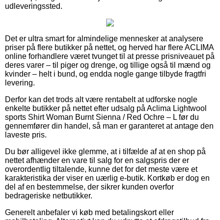
udleveringssted.
Det er ultra smart for almindelige mennesker at analysere
priser på flere butikker på nettet, og herved har flere ACLIMA
online forhandlere været tvunget til at presse prisniveauet på
deres varer – til piger og drenge, og tillige også til mænd og
kvinder – helt i bund, og endda nogle gange tilbyde fragtfri
levering.
Derfor kan det trods alt være rentabelt at udforske nogle
enkelte butikker på nettet efter udsalg på Aclima Lightwool
sports Shirt Woman Burnt Sienna / Red Ochre – L før du
gennemfører din handel, så man er garanteret at antage den
laveste pris.
Du bør alligevel ikke glemme, at i tilfælde af at en shop på
nettet afhænder en vare til salg for en salgspris der er
overordentlig tiltalende, kunne det for det meste være et
karakteristika der viser en uærlig e-butik. Kortkøb er dog en
del af en bestemmelse, der sikrer kunden overfor
bedrageriske netbutikker.
Generelt anbefaler vi køb med betalingskort eller