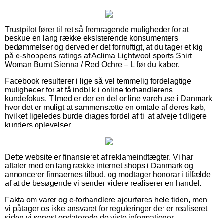
Trustpilot fører til ret så fremragende muligheder for at
beskue en lang række eksisterende konsumenters
bedømmelser og derved er det fornuftigt, at du tager et kig
på e-shoppens ratings af Aclima Lightwool sports Shirt
Woman Burnt Sienna / Red Ochre – L før du køber.
Facebook resulterer i lige så vel temmelig fordelagtige
muligheder for at få indblik i online forhandlerens
kundefokus. Tilmed er der en del online varehuse i Danmark
hvor det er muligt at sammensætte en omtale af deres køb,
hvilket ligeledes burde drages fordel af til at afveje tidligere
kunders oplevelser.
Dette website er finansieret af reklameindtægter. Vi har
aftaler med en lang række internet shops i Danmark og
annoncerer firmaernes tilbud, og modtager honorar i tilfælde
af at de besøgende vi sender videre realiserer en handel.
Fakta om varer og e-forhandlere ajourføres hele tiden, men
vi påtager os ikke ansvaret for reguleringer der er realiseret
siden vi senest opdaterede de viste informationer.