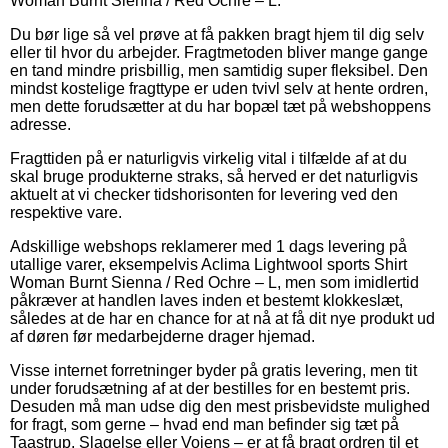
Woman Burnt Sienna / Red Ochre – L.
Du bør lige så vel prøve at få pakken bragt hjem til dig selv
eller til hvor du arbejder. Fragtmetoden bliver mange gange
en tand mindre prisbillig, men samtidig super fleksibel. Den
mindst kostelige fragttype er uden tvivl selv at hente ordren,
men dette forudsætter at du har bopæl tæt på webshoppens
adresse.
Fragttiden på er naturligvis virkelig vital i tilfælde af at du
skal bruge produkterne straks, så herved er det naturligvis
aktuelt at vi checker tidshorisonten for levering ved den
respektive vare.
Adskillige webshops reklamerer med 1 dags levering på
utallige varer, eksempelvis Aclima Lightwool sports Shirt
Woman Burnt Sienna / Red Ochre – L, men som imidlertid
påkræver at handlen laves inden et bestemt klokkeslæt,
således at de har en chance for at nå at få dit nye produkt ud
af døren før medarbejderne drager hjemad.
Visse internet forretninger byder på gratis levering, men tit
under forudsætning af at der bestilles for en bestemt pris.
Desuden må man udse dig den mest prisbevidste mulighed
for fragt, som gerne – hvad end man befinder sig tæt på
Taastrup, Slagelse eller Vojens – er at få bragt ordren til et