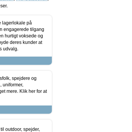
iser.
le lagerlokale på
den engagerede tilgang
kken hurtigt voksede og
lbyde deres kunder at
s udvalg.
tsfolk, spejdere og
 uniformer,
et mere. Klik her for at
il outdoor, spejder,