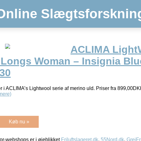
Online Slægtsforsknin
ACLIMA Light
 Longs Woman – Insignia Blue
 30
r i ACLIMA’s Lightwool serie af merino uld. Priser fra 899,00DK
mere)
Køb nu »
r-webshops er i øjeblikket
Friluftslageret.dk
,
55Nord.dk
,
GrejFr