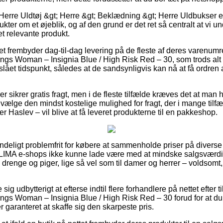
Herre Uldtøj &gt; Herre &gt; Beklædning &gt; Herre Uldbukser er
kter om et øjeblik, og af den grund er det ret så centralt at vi 
t relevante produkt.
et frembyder dag-til-dag levering på de fleste af deres varenu
gs Woman – Insignia Blue / High Risk Red – 30, som trods alt e
slået tidspunkt, således at de sandsynligvis kan nå at få ordren
r sikrer gratis fragt, men i de fleste tilfælde kræves det at man 
vælge den mindst kostelige mulighed for fragt, der i mange tilf
 Haslev – vil blive at få leveret produkterne til en pakkeshop.
ndeligt problemfrit for købere at sammenholde priser på diverse 
ACLIMA e-shops ikke kunne lade være med at mindske salgsværdi
til drenge og piger, lige så vel som til damer og herrer – voldso
 sig udbytterigt at efterse indtil flere forhandlere på nettet efte
ngs Woman – Insignia Blue / High Risk Red – 30 forud for at d
 garanteret at skaffe sig den skarpeste pris.