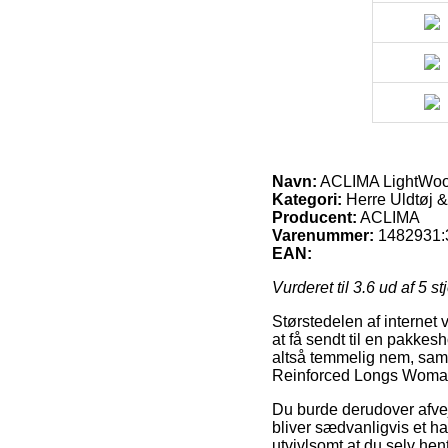
Navn:
ACLIMA LightWool
Kategori:
Herre Uldtøj &
Producent:
ACLIMA
Varenummer:
1482931:
EAN:
Vurderet til
3.6
ud af 5 st
Størstedelen af internet 
at få sendt til en pakkes
altså temmelig nem, sam
Reinforced Longs Woman 
Du burde derudover afveje
bliver sædvanligvis et h
utvivlsomt at du selv he