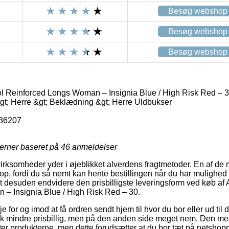
Besøg webshop
Besøg webshop
Besøg webshop
 Reinforced Longs Woman – Insignia Blue / High Risk Red – 
gt; Herre &gt; Beklædning &gt; Herre Uldbukser
36207
jerner baseret på
46
anmeldelser
virksomheder yder i øjeblikket alverdens fragtmetoder. En af de 
hop, fordi du så nemt kan hente bestillingen når du har mulighed 
t desuden endvidere den prisbilligste leveringsform ved køb a
– Insignia Blue / High Risk Red – 30.
 for og imod at få ordren sendt hjem til hvor du bor eller ud til 
ak mindre prisbillig, men på den anden side meget nem. Den mes
nter produkterne, men dette forudsætter at du bor tæt på netsho