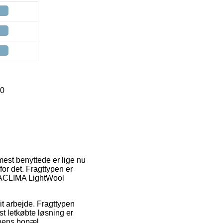
30
mest benyttede er lige nu
for det. Fragttypen er
f ACLIMA LightWool
dit arbejde. Fragttypen
t letkøbte løsning er
ppens bopæl.