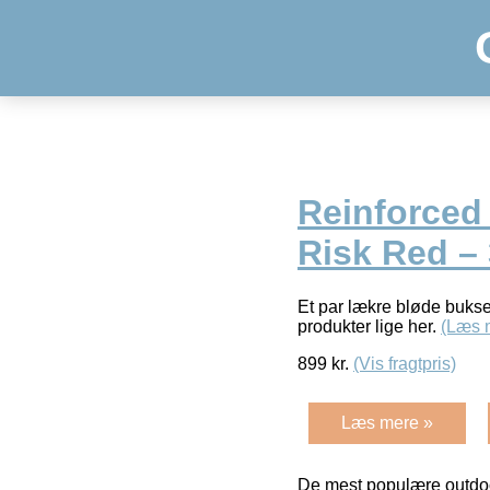
Reinforced
Risk Red –
Et par lækre bløde bukse
produkter lige her.
(Læs 
899
kr.
(Vis fragtpris)
Læs mere »
De mest populære outdoo