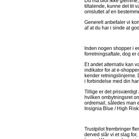
Du må blot ikke glemme, a
tiltalende, kunne det tit
omsluttet af en bestemme
Generelt anbefaler vi kort
af at du har i sinde at 
Inden nogen shopper i en
forretningsaftale, dog er 
Et andet alternativ kan 
indikator for at e-shoppe
kender retningslinjerne.
i forbindelse med din ha
Tillige er det prisværdig
hvilken ombytningsret onl
ordremail, således man
Insignia Blue / High Risk
Trustpilot frembringer fl
derved slår vi et slag f