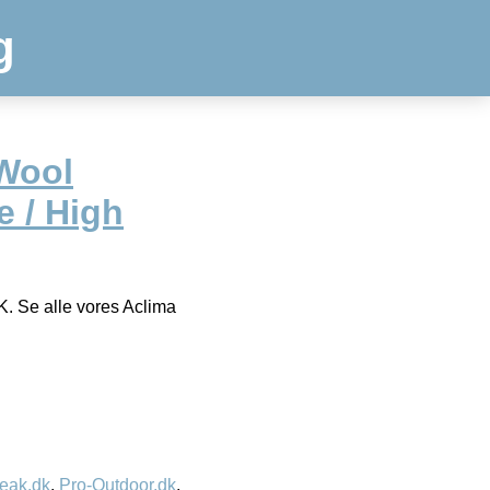
g
Wool
 / High
K. Se alle vores Aclima
eak.dk
,
Pro-Outdoor.dk
,