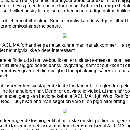
t ifald en butik på nettet frembyder deres produkter til en salgs
 være et bevis på en fup online forretning. Køb med gængse betalin
lse, hvilket beskytter dig som køber imod uærlige online butikke
køb eller mobilbetaling. Som alternativ kan du vælge et tilbud fra 
godtgøre omkostningerne senere.
 ACLIMA forhandler på nettet kunne man når alt kommer til alt
det naturligvis ikke videre interessant.
være at finde ud af om webbutikken er tilsluttet e-mærket, som l
n tilslutter sig gældende dansk lovgivning, samt at butikken tit
 Derudover giver det dig mulighed for opbakning, såfremt du uds
ndel.
t at køber er hensynstagende til de fundamentale regler der gæld
ine forhandleren har. Derfor er det virkelig vigtigt, at man når s
 en anden gang kan bevidne købet af ACLIMA LightWool Reinf
 Red – 30, hvad end man søger en vare til en pige eller dreng.
ere fremragende løsninger til at udforske en stor portion tidliger
or, at du læser internet virksomhedens bedømmelser af ACLIMA 