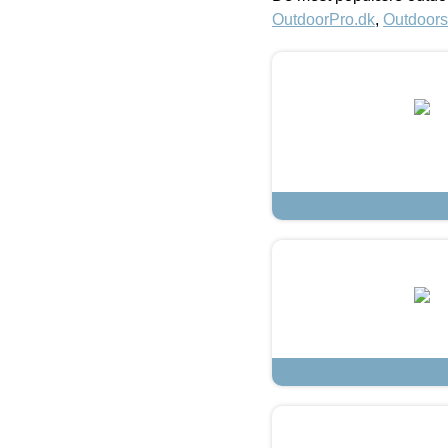
OutdoorPro.dk
,
Outdoors