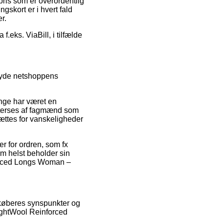
pris som er overordentlig
gskort er i hvert fald
r.
f.eks. ViaBill, i tilfælde
 tyde netshoppens
ænge har været en
 efterses af fagmænd som
ættes for vanskeligheder
er for ordren, som fx
om helst beholder sin
orced Longs Woman –
e køberes synspunkter og
LightWool Reinforced