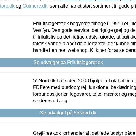
tore.dk
og
Outmore.dk
, som alle har et stort sortiment til gode pr
Friluftslageret.dk begyndte tilbage i 1995 i et lil
Vestfyn. Den gode service, det rigtige grej og 
til friluftsliv og det rigtige udstyr gjorde, at buti
faktisk var de blandt de allerførste, der kunne ti
handle i en reel webshop. Klik her for at se dere
Se udvalget på Friluftslageret.dk
55Nord.dk har siden 2003 hjulpet et utal af friluf
FDFere med outdoorgrej, funktionel beklædning,
forbundsskjorter, logovarer, telte, mærker og meg
se deres udvalg.
Se udvalget på 55Nord.dk
GrejFreak.dk forhandler alt det fede udstyr både t