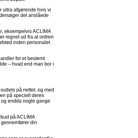
 ultra afgørende hvis vi
undersøger det anslåede
mre, eksempelvis ACLIMA
r regnet ud fra at ordren
 afsted inden personalet
handler for et bestemt
ælde – hvad end man bor i
outlets på nettet, og med
en på specielt deres
mt, og endda nogle gange
r tilbud på ACLIMA
u gennemfører din