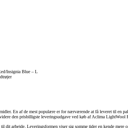
d/Insignia Blue – L
dtrøjer
midler. En af de mest populære er for nærværende at få leveret til en pak
ndvidere den prisbilligste leveringsudgave ved køb af Aclima LightWo
ller til dit arbejde. Leveringsformen viser sig somme tider en kende me