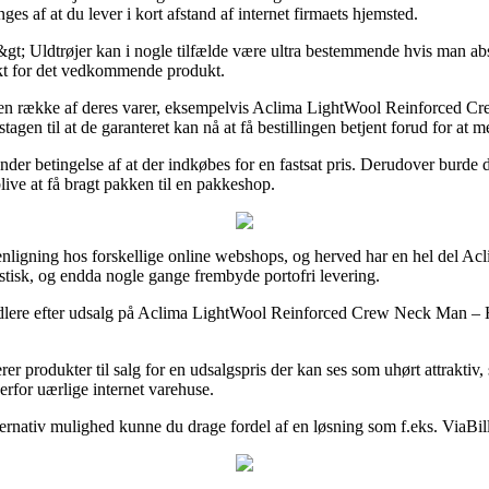
ges af at du lever i kort afstand af internet firmaets hjemsted.
; Uldtrøjer kan i nogle tilfælde være ultra bestemmende hvis man absol
unkt for det vedkommende produkt.
på en række af deres varer, eksempelvis Aclima LightWool Reinforced C
stagen til at de garanteret kan nå at få bestillingen betjent forud for at
 under betingelse af at der indkøbes for en fastsat pris. Derudover bur
blive at få bragt pakken til en pakkeshop.
enligning hos forskellige online webshops, og herved har en hel del Acli
rastisk, og endda nogle gange frembyde portofri levering.
orhandlere efter udsalg på Aclima LightWool Reinforced Crew Neck Man – 
merer produkter til salg for en udsalgspris der kan ses som uhørt attrakt
verfor uærlige internet varehuse.
ternativ mulighed kunne du drage fordel af en løsning som f.eks. ViaBill