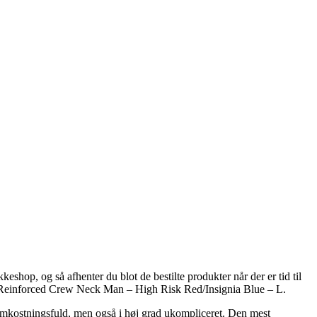
keshop, og så afhenter du blot de bestilte produkter når der er tid til
ol Reinforced Crew Neck Man – High Risk Red/Insignia Blue – L.
re omkostningsfuld, men også i høj grad ukompliceret. Den mest