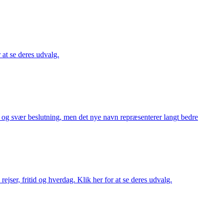
r at se deres udvalg.
or og svær beslutning, men det nye navn repræsenterer langt bedre
rejser, fritid og hverdag. Klik her for at se deres udvalg.