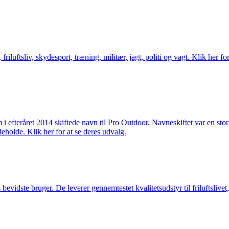
friluftsliv, skydesport, træning, militær, jagt, politi og vagt. Klik her fo
m i efteråret 2014 skiftede navn til Pro Outdoor. Navneskiftet var en st
deholde. Klik her for at se deres udvalg.
idste bruger. De leverer gennemtestet kvalitetsudstyr til friluftslivet, 