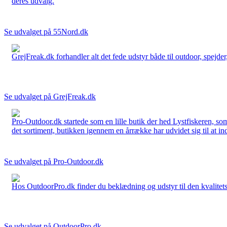
deres udvalg.
Se udvalget på 55Nord.dk
GrejFreak.dk forhandler alt det fede udstyr både til outdoor, spejder, 
Se udvalget på GrejFreak.dk
Pro-Outdoor.dk startede som en lille butik der hed Lystfiskeren, so
det sortiment, butikken igennem en årrække har udvidet sig til at in
Se udvalget på Pro-Outdoor.dk
Hos OutdoorPro.dk finder du beklædning og udstyr til den kvalitets bev
Se udvalget på OutdoorPro.dk