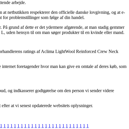
ttende arbejde.
t netbutikken respekterer den officielle danske lovgivning, og at e-
 for problemstillinger som følge af din handel.
har. På grund af dette er det ydermere afgørende, at man stadig gemmer
, uden hensyn til om man søger produkter til en kvinde eller mand.
å e-forhandlerens ratings af Aclima LightWool Reinforced Crew Neck
 internet foretagender hvor man kan give en omtale af deres køb, som
bud, og indkasserer godtgørelse om den person vi sender videre
efter at vi senest opdaterede websitets oplysninger.
1
1
1
1
1
1
1
1
1
1
1
1
1
1
1
1
1
1
1
1
1
1
1
1
1
1