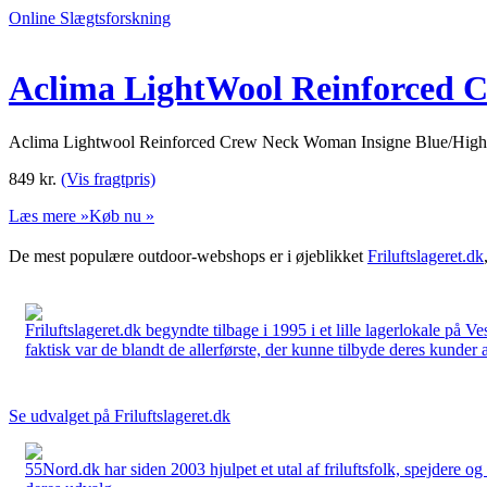
Online Slægtsforskning
Aclima LightWool Reinforced C
Aclima Lightwool Reinforced Crew Neck Woman Insigne Blue/High Ris
849
kr.
(Vis fragtpris)
Læs mere »
Køb nu »
De mest populære outdoor-webshops er i øjeblikket
Friluftslageret.dk
Friluftslageret.dk begyndte tilbage i 1995 i et lille lagerlokale på V
faktisk var de blandt de allerførste, der kunne tilbyde deres kunder 
Se udvalget på Friluftslageret.dk
55Nord.dk har siden 2003 hjulpet et utal af friluftsfolk, spejdere 