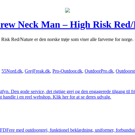
rew Neck Man – High Risk Red/I
k Red/Nature er den norske trøje som viser alle farverne for norge.
,
55Nord.dk
,
GrejFreak.dk
,
Pro-Outdoor.dk
,
OutdoorPro.dk
,
Outdoorst
estfyn. Den gode service, det rigtige grej og den engagerede tilgang til fr
at handle i en reel webshop. Klik her for at se deres udvalg.
og FDFere med outdoorgrej, funktionel beklædning, uniformer, forbundsskj