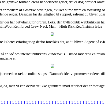
 tid granske forhandlerens handelsbetingelser, det er dog oftest et omfa
t er medlem af e-mærke ordningen, hvilket burde være en forsikring om a
de regler. Desuden får du lejlighed til support, såfremt du bliver udsat
nter der har betydning for ordren, f.eks. den byttepolitik webbutikken 
LightWool Reinforced Crew Neck Man – High Risk Red/Insignia Blue – L
andre køberes erfaringer og derfor foreslåes det, at du bliver klogere p
få en idé om internet butikkens kundefokus. Tilmed møder vi en række
kunderne er.
bejder med en række online shops i Danmark idet vi promoverer deres til
da, men vi kan desværre ikke garantere imod rettelser der er foretaget 
1
1
1
1
1
1
1
1
1
1
1
1
1
1
1
1
1
1
1
1
1
1
1
1
1
1
1
1
1
1
1
1
1
1
1
1
1