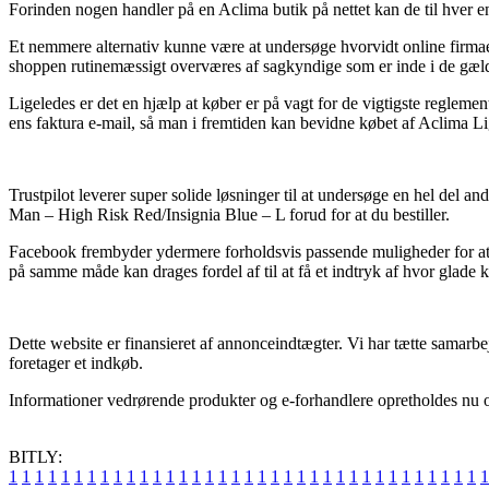
Forinden nogen handler på en Aclima butik på nettet kan de til hver en
Et nemmere alternativ kunne være at undersøge hvorvidt online firmae
shoppen rutinemæssigt overværes af sagkyndige som er inde i de gælden
Ligeledes er det en hjælp at køber er på vagt for de vigtigste regleme
ens faktura e-mail, så man i fremtiden kan bevidne købet af Aclima 
Trustpilot leverer super solide løsninger til at undersøge en hel del 
Man – High Risk Red/Insignia Blue – L forud for at du bestiller.
Facebook frembyder ydermere forholdsvis passende muligheder for at 
på samme måde kan drages fordel af til at få et indtryk af hvor glade 
Dette website er finansieret af annonceindtægter. Vi har tætte samar
foretager et indkøb.
Informationer vedrørende produkter og e-forhandlere opretholdes nu og 
BITLY:
1
1
1
1
1
1
1
1
1
1
1
1
1
1
1
1
1
1
1
1
1
1
1
1
1
1
1
1
1
1
1
1
1
1
1
1
1