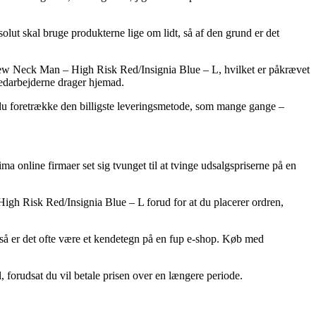
ut skal bruge produkterne lige om lidt, så af den grund er det
rew Neck Man – High Risk Red/Insignia Blue – L, hvilket er påkrævet
 medarbejderne drager hjemad.
de du foretrække den billigste leveringsmetode, som mange gange –
ma online firmaer set sig tvunget til at tvinge udsalgspriserne på en
High Risk Red/Insignia Blue – L forud for at du placerer ordren,
iv, så er det ofte være et kendetegn på en fup e-shop. Køb med
, forudsat du vil betale prisen over en længere periode.