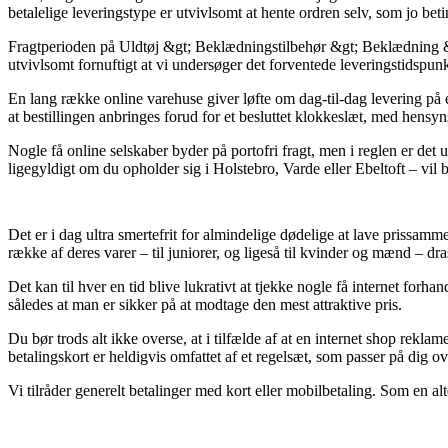
betalelige leveringstype er utvivlsomt at hente ordren selv, som jo betin
Fragtperioden på Uldtøj &gt; Beklædningstilbehør &gt; Beklædning &gt
utvivlsomt fornuftigt at vi undersøger det forventede leveringstidsp
En lang række online varehuse giver løfte om dag-til-dag levering 
at bestillingen anbringes forud for et besluttet klokkeslæt, med hensyn
Nogle få online selskaber byder på portofri fragt, men i reglen er det
ligegyldigt om du opholder sig i Holstebro, Varde eller Ebeltoft – vil 
Det er i dag ultra smertefrit for almindelige dødelige at lave prissamm
række af deres varer – til juniorer, og ligeså til kvinder og mænd – d
Det kan til hver en tid blive lukrativt at tjekke nogle få internet f
således at man er sikker på at modtage den mest attraktive pris.
Du bør trods alt ikke overse, at i tilfælde af at en internet shop rekla
betalingskort er heldigvis omfattet af et regelsæt, som passer på dig o
Vi tilråder generelt betalinger med kort eller mobilbetaling. Som en al