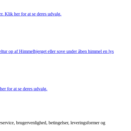
r. Klik her for at se deres udvalg.
keltur op af Himmelbjerget eller sove under åben himmel en lys
her for at se deres udvalg.
service, brugervenlighed, betingelser, leveringsformer og