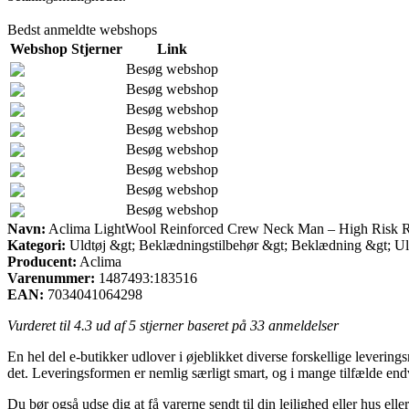
Bedst anmeldte webshops
Webshop
Stjerner
Link
Besøg webshop
Besøg webshop
Besøg webshop
Besøg webshop
Besøg webshop
Besøg webshop
Besøg webshop
Besøg webshop
Navn:
Aclima LightWool Reinforced Crew Neck Man – High Risk Re
Kategori:
Uldtøj &gt; Beklædningstilbehør &gt; Beklædning &gt; Ul
Producent:
Aclima
Varenummer:
1487493:183516
EAN:
7034041064298
Vurderet til
4.3
ud af 5 stjerner baseret på
33
anmeldelser
En hel del e-butikker udlover i øjeblikket diverse forskellige leverings
det. Leveringsformen er nemlig særligt smart, og i mange tilfælde e
Du bør også udse dig at få varerne sendt til din lejlighed eller hus e