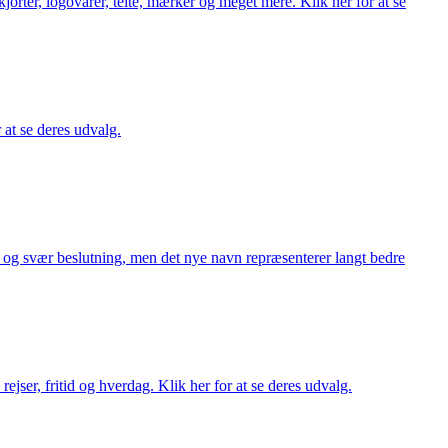
orter, logovarer, telte, mærker og meget mere. Klik her for at se
r at se deres udvalg.
or og svær beslutning, men det nye navn repræsenterer langt bedre
rejser, fritid og hverdag. Klik her for at se deres udvalg.