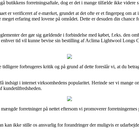
gå butikkens forretningsaftale, dog er det i mange tilfælde ikke videre
t er verificeret af e-mærket, grundet at det ofte er et fingerpeg om at in
har meget erfaring med lovene på området. Dette er desuden din chance for
eglementer der gør sig gældende i forbindelse med købet, f.eks. den omb
il enhver tid vil kunne bevise sin bestilling af Aclima Lightwool Longs
lige tidligere forbrugeres kritik og på grund af dette foreslår vi, at d
få indsigt i internet virksomhedens popularitet. Herinde ser vi mange o
af kundetilfredsheden.
n mængde forretninger på nettet eftersom vi promoverer forretningernes
kan ikke stille os ansvarlig for forandringer der muligvis er udarbejd