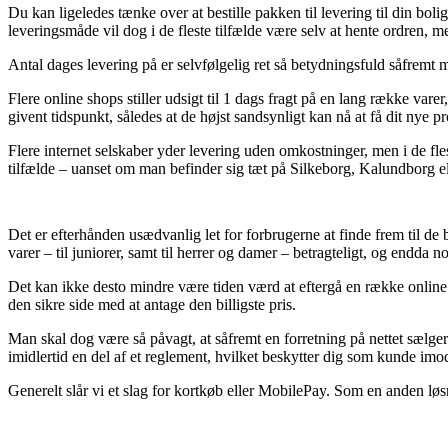
Du kan ligeledes tænke over at bestille pakken til levering til din bol
leveringsmåde vil dog i de fleste tilfælde være selv at hente ordren, m
Antal dages levering på er selvfølgelig ret så betydningsfuld såfremt 
Flere online shops stiller udsigt til 1 dags fragt på en lang række va
givent tidspunkt, således at de højst sandsynligt kan nå at få dit nye pr
Flere internet selskaber yder levering uden omkostninger, men i de flest
tilfælde – uanset om man befinder sig tæt på Silkeborg, Kalundborg elle
Det er efterhånden usædvanlig let for forbrugerne at finde frem til de b
varer – til juniorer, samt til herrer og damer – betragteligt, og endda n
Det kan ikke desto mindre være tiden værd at eftergå en række onlin
den sikre side med at antage den billigste pris.
Man skal dog være så påvagt, at såfremt en forretning på nettet sælger 
imidlertid en del af et reglement, hvilket beskytter dig som kunde imo
Generelt slår vi et slag for kortkøb eller MobilePay. Som en anden løsn