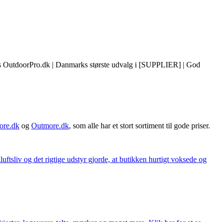
s OutdoorPro.dk | Danmarks største udvalg i [SUPPLIER] | God
ore.dk
og
Outmore.dk
, som alle har et stort sortiment til gode priser.
iluftsliv og det rigtige udstyr gjorde, at butikken hurtigt voksede og