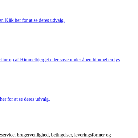
r. Klik her for at se deres udvalg.
keltur op af Himmelbjerget eller sove under åben himmel en lys
her for at se deres udvalg.
service, brugervenlighed, betingelser, leveringsformer og