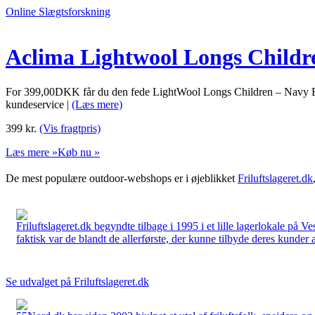
Online Slægtsforskning
Aclima Lightwool Longs Childr
For 399,00DKK får du den fede LightWool Longs Children – Navy Bla
kundeservice |
(Læs mere)
399
kr.
(Vis fragtpris)
Læs mere »
Køb nu »
De mest populære outdoor-webshops er i øjeblikket
Friluftslageret.dk
Friluftslageret.dk begyndte tilbage i 1995 i et lille lagerlokale på V
faktisk var de blandt de allerførste, der kunne tilbyde deres kunder 
Se udvalget på Friluftslageret.dk