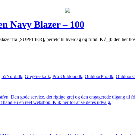
en Navy Blazer – 100
zer fra [SUPPLIER], perfekt til hverdag og fritid. K√∏b den her ho
,
55Nord.dk
,
GrejFreak.dk
,
Pro-Outdoor.dk
,
OutdoorPro.dk
,
Outdoorst
estfyn. Den gode service, det rigtige grej og den engagerede tilgang til fr
at handle i en reel webshop. Klik her for at se deres udvalg.