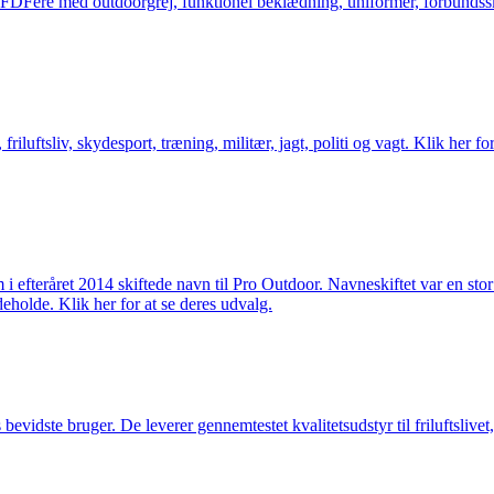
og FDFere med outdoorgrej, funktionel beklædning, uniformer, forbundsskj
friluftsliv, skydesport, træning, militær, jagt, politi og vagt. Klik her fo
m i efteråret 2014 skiftede navn til Pro Outdoor. Navneskiftet var en st
deholde. Klik her for at se deres udvalg.
idste bruger. De leverer gennemtestet kvalitetsudstyr til friluftslivet, 