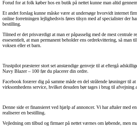
Forud for at folk køber hos en butik på nettet kunne man altid gennem
Et andet forslag kunne måske være at undersøge hvorvidt internet firmae
online forretningen lejlighedsvis føres tilsyn med af specialister der 
bestilling.
Tilmed er det prisværdigt at man er påpasselig med de mest centrale r
essesentielt, at man permanent beholder ens ordrekvittering, så man t
voksen eller et barn.
Trustpilot præsterer stort set anstændige genveje til at eftergå adskil
Navy Blazer – 100 før du placerer din ordre.
Facebook forærer dig på samme måde en del strålende løsninger til at 
virksomhedens service, hvilket desuden bør tages i brug til afvejning 
Denne side er finansieret ved hjælp af annoncer. Vi har aftaler med e
realiserer en bestilling.
Vejledning om tilbud og firmaer på nettet værnes om løbende, men man 