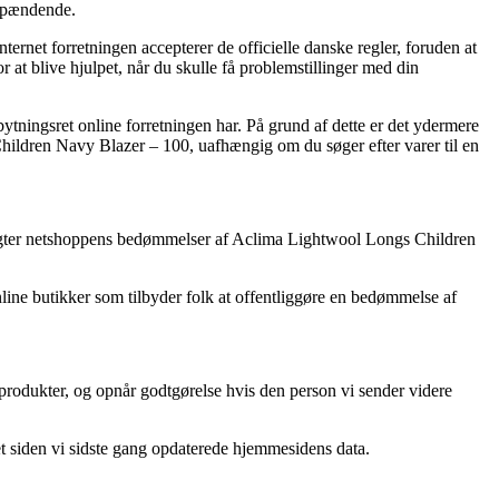
 spændende.
ternet forretningen accepterer de officielle danske regler, foruden at
 at blive hjulpet, når du skulle få problemstillinger med din
ytningsret online forretningen har. På grund af dette er det ydermere
 Children Navy Blazer – 100, uafhængig om du søger efter varer til en
u betragter netshoppens bedømmelser af Aclima Lightwool Longs Children
nline butikker som tilbyder folk at offentliggøre en bedømmelse af
 produkter, og opnår godtgørelse hvis den person vi sender videre
et siden vi sidste gang opdaterede hjemmesidens data.