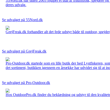
55Nord.dk har siden 2003 hjulpet et utal af friluftsfolk, spejdere 
deres udvalg.
Se udvalget på 55Nord.dk
GrejFreak.dk forhandler alt det fede udstyr både til outdoor, spejder, 
Se udvalget på GrejFreak.dk
Pro-Outdoor.dk startede som en lille butik der hed Lystfiskeren, so
det sortiment, butikken igennem en årrække har udvidet sig til at in
Se udvalget på Pro-Outdoor.dk
Hos OutdoorPro.dk finder du beklædning og udstyr til den kvalitets bev