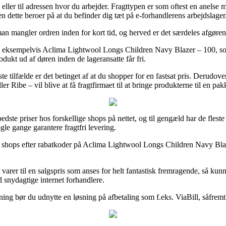
ig eller til adressen hvor du arbejder. Fragttypen er som oftest en anelse
en dette beroer på at du befinder dig tæt på e-forhandlerens arbejdslager
man mangler ordren inden for kort tid, og herved er det særdeles afgørend
rer, eksempelvis Aclima Lightwool Longs Children Navy Blazer – 100, som
odukt ud af døren inden de lageransatte får fri.
e tilfælde er det betinget af at du shopper for en fastsat pris. Derudove
r Ribe – vil blive at få fragtfirmaet til at bringe produkterne til en pa
edste priser hos forskellige shops på nettet, og til gengæld har de fleste
ogle gange garantere fragtfri levering.
e shops efter rabatkoder på Aclima Lightwool Longs Children Navy Blaz
varer til en salgspris som anses for helt fantastisk fremragende, så kunn
d snydagtige internet forhandlere.
ing bør du udnytte en løsning på afbetaling som f.eks. ViaBill, såfremt 