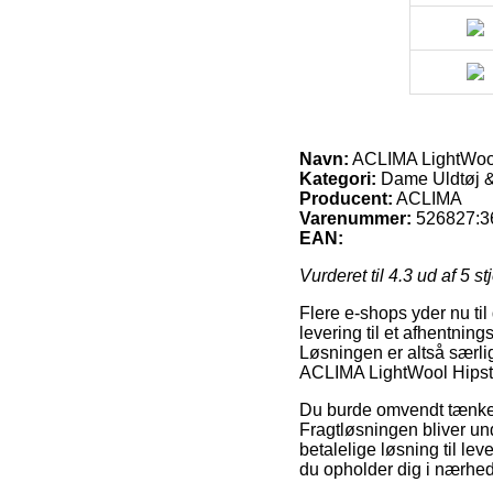
Navn:
ACLIMA LightWool
Kategori:
Dame Uldtøj &
Producent:
ACLIMA
Varenummer:
526827:3
EAN:
Vurderet til
4.3
ud af 5 st
Flere e-shops yder nu ti
levering til et afhentning
Løsningen er altså særlig
ACLIMA LightWool Hipst
Du burde omvendt tænke ov
Fragtløsningen bliver u
betalelige løsning til le
du opholder dig i nærhed