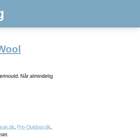
g
Wool
merinould. Når almindelig
eak.dk
,
Pro-Outdoor.dk
,
iser.