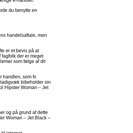
ærlige e-handler.
burde du benytte en
ens handelsaftale, men
te er et bevis på at
f fagfolk der er meget
blemer som følge af dit
or handlen, som fx
an stadigvæk bibeholder sin
ol Hipster Woman – Jet
ner og på grund af dette
ter Woman – Jet Black –