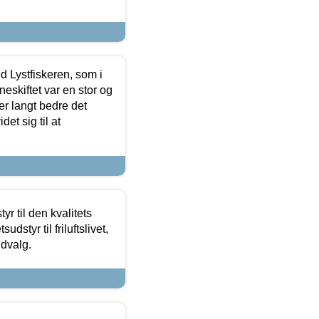
d Lystfiskeren, som i
neskiftet var en stor og
r langt bedre det
et sig til at
r til den kvalitets
dstyr til friluftslivet,
udvalg.