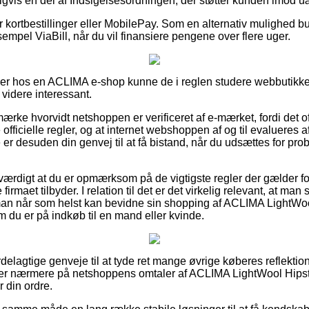
igvis en del af Indsigelsesordningen, der støtter kunden imod u
for kortbestillinger eller MobilePay. Som en alternativ mulighed 
sempel ViaBill, når du vil finansiere pengene over flere uger.
ller hos en ACLIMA e-shop kunne de i reglen studere webbutikk
videre interessant.
mærke hvorvidt netshoppen er verificeret af e-mærket, fordi det of
officielle regler, og at internet webshoppen af og til evalueres a
e er desuden din genvej til at få bistand, når du udsættes for pro
sværdigt at du er opmærksom på de vigtigste regler der gælder f
 firmaet tilbyder. I relation til det er det virkelig relevant, at m
 man når som helst kan bevidne sin shopping af ACLIMA LightWo
 du er på indkøb til en mand eller kvinde.
fordelagtige genveje til at tyde ret mange øvrige køberes reflektio
gger nærmere på netshoppens omtaler af ACLIMA LightWool Hips
r din ordre.