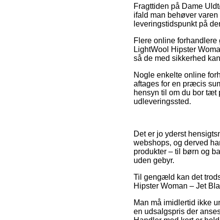
Fragttiden på Dame Uld
ifald man behøver varen 
leveringstidspunkt på de
Flere online forhandlere
LightWool Hipster Woman –
så de med sikkerhed kan 
Nogle enkelte online forh
aftages for en præcis su
hensyn til om du bor tæt p
udleveringssted.
Det er jo yderst hensigtsm
webshops, og derved har 
produkter – til børn og b
uden gebyr.
Til gengæld kan det trod
Hipster Woman – Jet Black
Man må imidlertid ikke und
en udsalgspris der anses