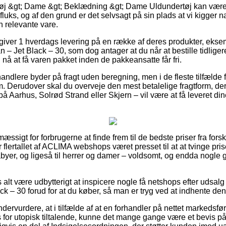
tøj &gt; Dame &gt; Beklædning &gt; Dame Uldundertøj kan væ
fluks, og af den grund er det selvsagt på sin plads at vi kigger
n relevante vare.
 giver 1 hverdags levering på en række af deres produkter, ek
 Jet Black – 30, som dog antager at du når at bestille tidligere
nå at få varen pakket inden de pakkeansatte får fri.
andlere byder på fragt uden beregning, men i de fleste tilfælde 
m. Derudover skal du overveje den mest betalelige fragtform, 
å Aarhus, Solrød Strand eller Skjern – vil være at få leveret dine 
æssigt for forbrugerne at finde frem til de bedste priser fra forsk
flertallet af ACLIMA webshops været presset til at at tvinge pr
abyer, og ligeså til herrer og damer – voldsomt, og endda nogle 
s alt være udbytterigt at inspicere nogle få netshops efter uds
 – 30 forud for at du køber, så man er tryg ved at indhente den 
ervurdere, at i tilfælde af at en forhandler på nettet markedsføre
 for utopisk tiltalende, kunne det mange gange være et bevis p