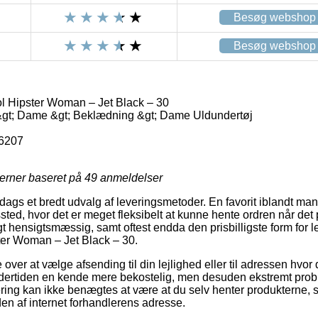
Besøg webshop
Besøg webshop
 Hipster Woman – Jet Black – 30
gt; Dame &gt; Beklædning &gt; Dame Uldundertøj
6207
jerner baseret på
49
anmeldelser
l dags et bredt udvalg af leveringsmetoder. En favorit iblandt m
ssted, hvor det er meget fleksibelt at kunne hente ordren når det 
t hensigtsmæssig, samt oftest endda den prisbilligste form for l
er Woman – Jet Black – 30.
er at vælge afsending til din lejlighed eller til adressen hvor 
ndertiden en kende mere bekostelig, men desuden ekstremt prob
vering kan ikke benægtes at være at du selv henter produkterne, 
en af internet forhandlerens adresse.