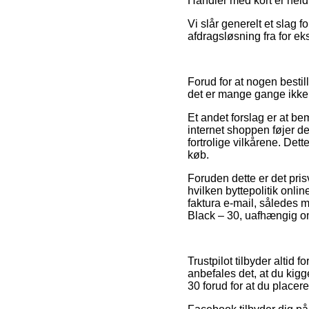
Handler med kort er held
Vi slår generelt et slag 
afdragsløsning fra for ek
Forud for at nogen besti
det er mange gange ikke 
Et andet forslag er at be
internet shoppen føjer de 
fortrolige vilkårene. Dett
køb.
Foruden dette er det pri
hvilken byttepolitik online
faktura e-mail, således
Black – 30, uafhængig om
Trustpilot tilbyder altid 
anbefales det, at du ki
30 forud for at du placere