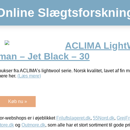
Online Slægtsforsknin
ACLIMA Light
man – Jet Black – 30
kser fra ACLIMA’s lightwool serie. Norsk kvalitet, lavet af fin 
mere her.
(Læs mere)
Køb nu »
r-webshops er i øjeblikket
Friluftslageret.dk
,
55Nord.dk
,
GrejFr
tore.dk
og
Outmore.dk
, som alle har et stort sortiment til gode pr