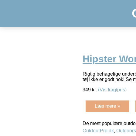
Hipster Wo
Rigtig behagelige underbu
tøj ikke er godt nok! Se 
349
kr.
(Vis fragtpris)
Læs mere »
De mest populære outdoo
OutdoorPro.dk
,
Outdoors