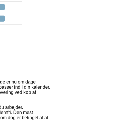
ange er nu om dage
passer ind i din kalender.
evering ved køb af
du arbejder.
lemfri. Den mest
som dog er betinget af at