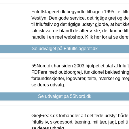
Friluftslageret.dk begyndte tilbage i 1995 i et lil
Vestfyn. Den gode service, det rigtige grej og 
til friluftsliv og det rigtige udstyr gjorde, at buti
faktisk var de blandt de allerførste, der kunne ti
handle i en reel webshop. Klik her for at se dere
Se udvalget på Friluftslageret.dk
55Nord.dk har siden 2003 hjulpet et utal af friluf
FDFere med outdoorgrej, funktionel beklædning,
forbundsskjorter, logovarer, telte, mærker og meg
se deres udvalg.
Se udvalget på 55Nord.dk
GrejFreak.dk forhandler alt det fede udstyr både t
friluftsliv, skydesport, træning, militær, jagt, politi
se deres udvalg.