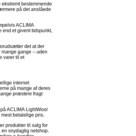
re ekstremt bestemmende
 nærmere på det anslåede
sempelvis ACLIMA
 end et givent tidspunkt,
forudsætter det at der
der mange gange – uden
varer til et
ellige internet
iserne på mange af deres
gange præstere fragt
alg på ACLIMA LightWool
mest betalelige pris.
r produkter til salg for
å en snydagtig netshop.