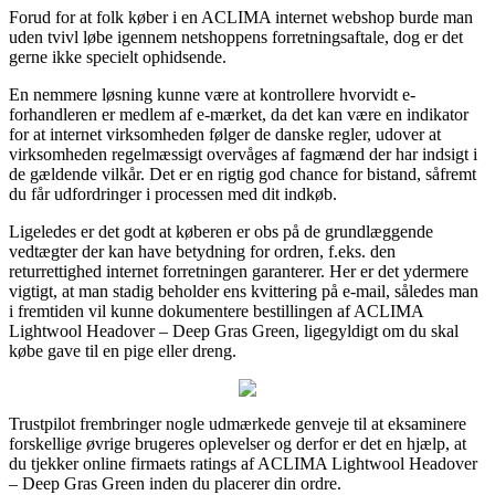
Forud for at folk køber i en ACLIMA internet webshop burde man
uden tvivl løbe igennem netshoppens forretningsaftale, dog er det
gerne ikke specielt ophidsende.
En nemmere løsning kunne være at kontrollere hvorvidt e-
forhandleren er medlem af e-mærket, da det kan være en indikator
for at internet virksomheden følger de danske regler, udover at
virksomheden regelmæssigt overvåges af fagmænd der har indsigt i
de gældende vilkår. Det er en rigtig god chance for bistand, såfremt
du får udfordringer i processen med dit indkøb.
Ligeledes er det godt at køberen er obs på de grundlæggende
vedtægter der kan have betydning for ordren, f.eks. den
returrettighed internet forretningen garanterer. Her er det ydermere
vigtigt, at man stadig beholder ens kvittering på e-mail, således man
i fremtiden vil kunne dokumentere bestillingen af ACLIMA
Lightwool Headover – Deep Gras Green, ligegyldigt om du skal
købe gave til en pige eller dreng.
Trustpilot frembringer nogle udmærkede genveje til at eksaminere
forskellige øvrige brugeres oplevelser og derfor er det en hjælp, at
du tjekker online firmaets ratings af ACLIMA Lightwool Headover
– Deep Gras Green inden du placerer din ordre.