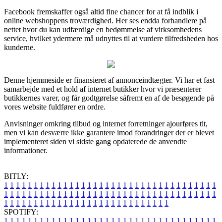
Facebook fremskaffer også altid fine chancer for at få indblik i
online webshoppens troværdighed. Her ses endda forhandlere på
nettet hvor du kan udfærdige en bedømmelse af virksomhedens
service, hvilket ydermere må udnyttes til at vurdere tilfredsheden hos
kunderne.
Denne hjemmeside er finansieret af annonceindtægter. Vi har et fast
samarbejde med et hold af internet butikker hvor vi præsenterer
butikkernes varer, og får godtgørelse såfremt en af de besøgende på
vores website fuldfører en ordre.
Anvisninger omkring tilbud og internet forretninger ajourføres tit,
men vi kan desværre ikke garantere imod forandringer der er blevet
implementeret siden vi sidste gang opdaterede de anvendte
informationer.
BITLY:
1
1
1
1
1
1
1
1
1
1
1
1
1
1
1
1
1
1
1
1
1
1
1
1
1
1
1
1
1
1
1
1
1
1
1
1
1
1
1
1
1
1
1
1
1
1
1
1
1
1
1
1
1
1
1
1
1
1
1
1
1
1
1
1
1
1
1
1
1
1
1
1
1
1
1
1
1
1
1
1
1
1
1
1
1
1
1
1
1
1
1
1
1
1
1
1
1
1
1
1
SPOTIFY:
1
1
1
1
1
1
1
1
1
1
1
1
1
1
1
1
1
1
1
1
1
1
1
1
1
1
1
1
1
1
1
1
1
1
1
1