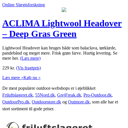
Online Slægtsforskning
ACLIMA Lightwool Headover
– Deep Gras Green
Lightwool Headover kan bruges både som balaclava, tørklæde,
pandebånd og meget mere. Frisk grøn farve. Hurtig levering. Se
mere her.
(Læs mere)
229
kr.
(Vis fragtpris)
Læs mere »
Køb nu »
De mest populære outdoor-webshops er i øjeblikket
Friluftslageret.dk
,
55Nord.dk
,
GrejFreak.dk
,
Pro-Outdoor.dk
,
OutdoorPro.dk
,
Outdoorstore.dk
og
Outmore.dk
, som alle har et
stort sortiment til gode priser.