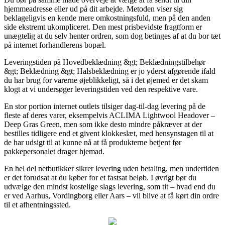
hjemmeadresse eller ud på dit arbejde. Metoden viser sig
beklageligvis en kende mere omkostningsfuld, men på den anden
side ekstremt ukompliceret. Den mest prisbevidste fragtform er
unægtelig at du selv henter ordren, som dog betinges af at du bor tæt
på internet forhandlerens bopæl.
Leveringstiden på Hovedbeklædning &gt; Beklædningstilbehør
&gt; Beklædning &gt; Halsbeklædning er jo yderst afgørende ifald
du har brug for varerne øjeblikkeligt, så i det øjemed er det skam
klogt at vi undersøger leveringstiden ved den respektive vare.
En stor portion internet outlets tilsiger dag-til-dag levering på de
fleste af deres varer, eksempelvis ACLIMA Lightwool Headover –
Deep Gras Green, men som ikke desto mindre påkræver at der
bestilles tidligere end et givent klokkeslæt, med hensynstagen til at
de har udsigt til at kunne nå at få produkterne betjent før
pakkepersonalet drager hjemad.
En hel del netbutikker sikrer levering uden betaling, men undertiden
er det forudsat at du køber for et fastsat beløb. I øvrigt bør du
udvælge den mindst kostelige slags levering, som tit – hvad end du
er ved Aarhus, Vordingborg eller Aars – vil blive at få kørt din ordre
til et afhentningssted.