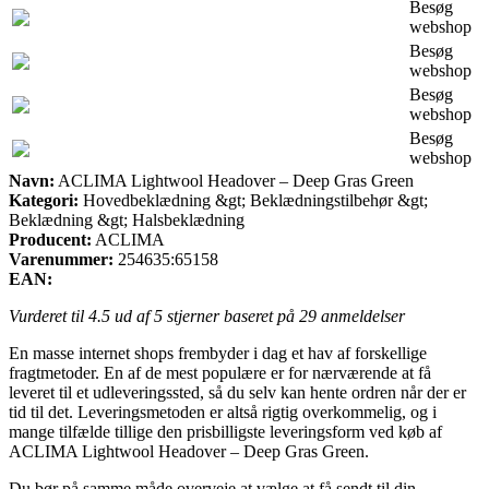
Besøg
webshop
Besøg
webshop
Besøg
webshop
Besøg
webshop
Navn:
ACLIMA Lightwool Headover – Deep Gras Green
Kategori:
Hovedbeklædning &gt; Beklædningstilbehør &gt;
Beklædning &gt; Halsbeklædning
Producent:
ACLIMA
Varenummer:
254635:65158
EAN:
Vurderet til
4.5
ud af 5 stjerner baseret på
29
anmeldelser
En masse internet shops frembyder i dag et hav af forskellige
fragtmetoder. En af de mest populære er for nærværende at få
leveret til et udleveringssted, så du selv kan hente ordren når der er
tid til det. Leveringsmetoden er altså rigtig overkommelig, og i
mange tilfælde tillige den prisbilligste leveringsform ved køb af
ACLIMA Lightwool Headover – Deep Gras Green.
Du bør på samme måde overveje at vælge at få sendt til din