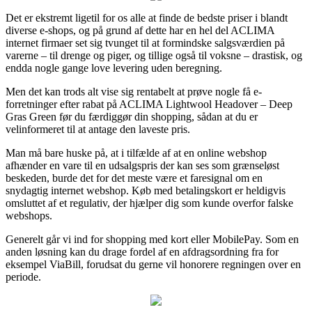
Det er ekstremt ligetil for os alle at finde de bedste priser i blandt
diverse e-shops, og på grund af dette har en hel del ACLIMA
internet firmaer set sig tvunget til at formindske salgsværdien på
varerne – til drenge og piger, og tillige også til voksne – drastisk, og
endda nogle gange love levering uden beregning.
Men det kan trods alt vise sig rentabelt at prøve nogle få e-
forretninger efter rabat på ACLIMA Lightwool Headover – Deep
Gras Green før du færdiggør din shopping, sådan at du er
velinformeret til at antage den laveste pris.
Man må bare huske på, at i tilfælde af at en online webshop
afhænder en vare til en udsalgspris der kan ses som grænseløst
beskeden, burde det for det meste være et faresignal om en
snydagtig internet webshop. Køb med betalingskort er heldigvis
omsluttet af et regulativ, der hjælper dig som kunde overfor falske
webshops.
Generelt går vi ind for shopping med kort eller MobilePay. Som en
anden løsning kan du drage fordel af en afdragsordning fra for
eksempel ViaBill, forudsat du gerne vil honorere regningen over en
periode.