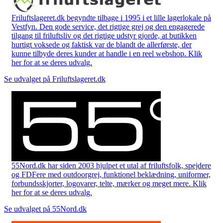
Friluftslageret.dk begyndte tilbage i 1995 i et lille lagerlokale på
Vestfyn. Den gode service, det rigtige grej og den engagerede
tilgang til friluftsliv og det rigtige udstyr gjorde, at butikken
hurtigt voksede og faktisk var de blandt de allerførste, der
kunne tilbyde deres kunder at handle i en reel webshop. Klik
her for at se deres udvalg.
Se udvalget på Friluftslageret.dk
55Nord.dk har siden 2003 hjulpet et utal af friluftsfolk, spejdere
og FDFere med outdoorgrej, funktionel beklædning, uniformer,
forbundsskjorter, logovarer, telte, mærker og meget mere. Klik
her for at se deres udvalg.
Se udvalget på 55Nord.dk