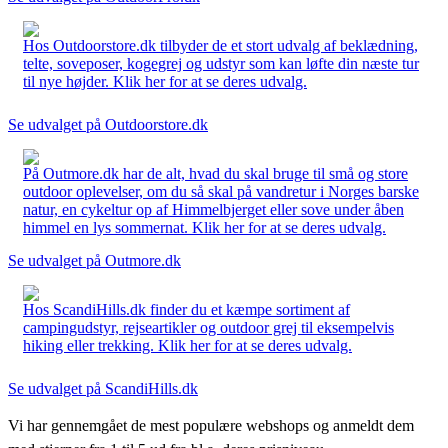
Hos Outdoorstore.dk tilbyder de et stort udvalg af beklædning,
telte, soveposer, kogegrej og udstyr som kan løfte din næste tur
til nye højder. Klik her for at se deres udvalg.
Se udvalget på Outdoorstore.dk
På Outmore.dk har de alt, hvad du skal bruge til små og store
outdoor oplevelser, om du så skal på vandretur i Norges barske
natur, en cykeltur op af Himmelbjerget eller sove under åben
himmel en lys sommernat. Klik her for at se deres udvalg.
Se udvalget på Outmore.dk
Hos ScandiHills.dk finder du et kæmpe sortiment af
campingudstyr, rejseartikler og outdoor grej til eksempelvis
hiking eller trekking. Klik her for at se deres udvalg.
Se udvalget på ScandiHills.dk
Vi har gennemgået de mest populære webshops og anmeldt dem