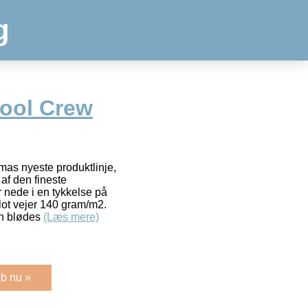
g
ool Crew
mas nyeste produktlinje,
 af den fineste
r nede i en tykkelse på
blot vejer 140 gram/m2.
en blødes
(Læs mere)
b nu »