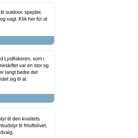
il outdoor, spejder,
 og vagt. Klik her for at
d Lystfiskeren, som i
neskiftet var en stor og
r langt bedre det
et sig til at
r til den kvalitets
dstyr til friluftslivet,
udvalg.