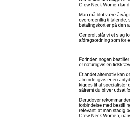
Crew Neck Women før du s
Man må blot være årvågen 
overordentlig tiltalende,
betalingskort er på den a
Generelt slår vi et slag 
afdragsordning som for e
Forinden nogen bestiller
er naturligvis en tidskr
Et andet alternativ kan d
almindeligvis er en antyd
kigges til af specialiste
såfremt du bliver udsat f
Derudover rekommanderer 
forbindelse med bestilling
relevant, at man stadig 
Crew Neck Women, uanset 