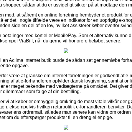
hopper, sådan at du er usvigeligt sikker på at modtage den min
med, at såfremt en online forretning frembyder et produkt for e
 så er det i nogle tilfælde være en indikator for en uoprigtig e
nden side en del af en lov, hvilket assisterer køber overfor svin
for betalinger med kort eller MobilePay. Som et alternativ kunne 
ksempel ViaBill, når du gerne vil honorere beløbet senere.
 i en Aclima internet butik burde de sådan set gennemløbe forha
ævende opgave.
erfor være at granske om internet forretningen er godkendt af e-
ning af at e-forhandleren opfylder dansk lovgivning, samt at onl
r der er meget bekendte med vedtægterne på området. Det giver dig
or dilemmaer som følge af din bestilling.
vi at køber er omhyggelig omkring de mest vitale vilkår der g
en, eksempelvis hvilken returpolitik e-forhandleren benytter. Derf
bevarer ens ordremail, således man senere kan vidne om ordren
om du efterspørger produkter til en dreng eller pige.