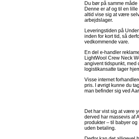
Du bør på samme måde udse
Denne er af og til en lill
altid vise sig at være s
arbejdslager.
Leveringstiden på Undertr
inden for kort tid, så de
vedkommende vare.
En del e-handler reklame
LightWool Crew Neck Wom
angivent tidspunkt, med d
logistikansatte tager hje
Visse internet forhandle
pris. I øvrigt kunne du ta
man befinder sig ved Aarh
Det har vist sig at være y
derved har massevis af Ac
produkter – til babyer og
uden betaling.
Derfor kan det alligevel 