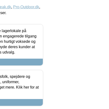
eak.dk
,
Pro-Outdoor.dk
,
iser.
le lagerlokale på
den engagerede tilgang
kken hurtigt voksede og
lbyde deres kunder at
s udvalg.
tsfolk, spejdere og
 uniformer,
et mere. Klik her for at