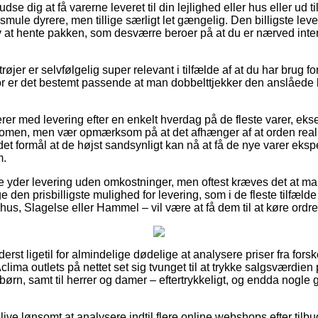
 dig at få varerne leveret til din lejlighed eller hus eller ud ti
e smule dyrere, men tillige særligt let gængelig. Den billigste le
elv at hente pakken, som desværre beroer på at du er nærved inte
øjer er selvfølgelig super relevant i tilfælde af at du har brug f
rfor er det bestemt passende at man dobbelttjekker den anslåede 
rer med levering efter en enkelt hverdag på de fleste varer, ek
en, men vær opmærksom på at det afhænger af at orden realis
et formål at de højst sandsynligt kan nå at få de nye varer eksp
m.
re yder levering uden omkostninger, men oftest kræves det at man
ge den prisbilligste mulighed for levering, som i de fleste tilfæl
us, Slagelse eller Hammel – vil være at få dem til at køre ordren
derst ligetil for almindelige dødelige at analysere priser fra forsk
lima outlets på nettet set sig tvunget til at trykke salgsværdie
 børn, samt til herrer og damer – eftertrykkeligt, og endda nogle 
blive lønsomt at analysere indtil flere online webshops efter til