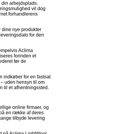
l din arbejdsplads.
veringsmulighed vil dog
rnet forhandlerens
or dine nye produkter
leveringsdato for den
sempelvis Aclima
eres forinden et
ederet før de
 indkøber for en fastsat
de – uden hensyn til om
 til et afhentningssted.
ellige online firmaer, og
n på en række af deres
gange tilbyde levering
bud på Aclima LightWool