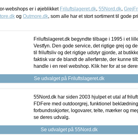
r-webshops er i øjeblikket
Friluftslageret.dk
,
55Nord.dk
,
GrejFr
tore.dk
og
Outmore.dk
, som alle har et stort sortiment til gode pr
Friluftslageret.dk begyndte tilbage i 1995 i et lil
Vestfyn. Den gode service, det rigtige grej og 
til friluftsliv og det rigtige udstyr gjorde, at buti
faktisk var de blandt de allerførste, der kunne ti
handle i en reel webshop. Klik her for at se dere
Se udvalget på Friluftslageret.dk
55Nord.dk har siden 2003 hjulpet et utal af friluf
FDFere med outdoorgrej, funktionel beklædning,
forbundsskjorter, logovarer, telte, mærker og meg
se deres udvalg.
Se udvalget på 55Nord.dk