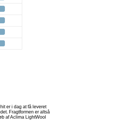
t er i dag at få leveret
 det. Fragtformen er altså
øb af Aclima LightWool