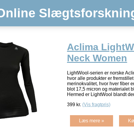
Online Slægtsforsknin
Aclima LightW
Neck Women
LightWool-serien er norske Acli
hvor alle produkter er fremstillet
merinokvalitet, hvor hver fiber e
blot 17,5 micron og materialet 
Hermed er LightWool blandt d
399
kr.
(Vis fragtpris)
Læs mere »
Kø