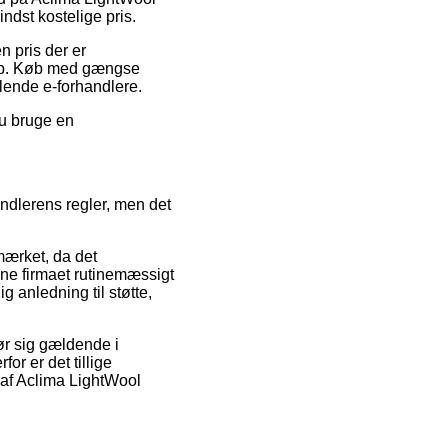
dst kostelige pris.
n pris der er
-shop. Køb med gængse
dlende e-forhandlere.
du bruge en
ndlerens regler, men det
mærket, da det
ine firmaet rutinemæssigt
 anledning til støtte,
ør sig gældende i
or er det tillige
 af Aclima LightWool