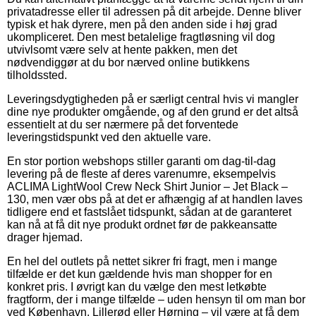
privatadresse eller til adressen på dit arbejde. Denne bliver
typisk et hak dyrere, men på den anden side i høj grad
ukompliceret. Den mest betalelige fragtløsning vil dog
utvivlsomt være selv at hente pakken, men det
nødvendiggør at du bor nærved online butikkens
tilholdssted.
Leveringsdygtigheden på er særligt central hvis vi mangler
dine nye produkter omgående, og af den grund er det altså
essentielt at du ser nærmere på det forventede
leveringstidspunkt ved den aktuelle vare.
En stor portion webshops stiller garanti om dag-til-dag
levering på de fleste af deres varenumre, eksempelvis
ACLIMA LightWool Crew Neck Shirt Junior – Jet Black –
130, men vær obs på at det er afhængig af at handlen laves
tidligere end et fastslået tidspunkt, sådan at de garanteret
kan nå at få dit nye produkt ordnet før de pakkeansatte
drager hjemad.
En hel del outlets på nettet sikrer fri fragt, men i mange
tilfælde er det kun gældende hvis man shopper for en
konkret pris. I øvrigt kan du vælge den mest letkøbte
fragtform, der i mange tilfælde – uden hensyn til om man bor
ved København, Lillerød eller Hørning – vil være at få dem