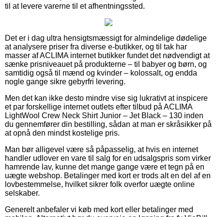
til at levere varerne til et afhentningssted.
Det er i dag ultra hensigtsmæssigt for almindelige dødelige
at analysere priser fra diverse e-butikker, og til tak har
masser af ACLIMA internet butikker fundet det nødvendigt at
sænke prisniveauet på produkterne – til babyer og børn, og
samtidig også til mænd og kvinder – kolossalt, og endda
nogle gange sikre gebyrfri levering.
Men det kan ikke desto mindre vise sig lukrativt at inspicere
et par forskellige internet outlets efter tilbud på ACLIMA
LightWool Crew Neck Shirt Junior – Jet Black – 130 inden
du gennemfører din bestilling, sådan at man er skråsikker på
at opnå den mindst kostelige pris.
Man bør alligevel være så påpasselig, at hvis en internet
handler udlover en vare til salg for en udsalgspris som virker
hamrende lav, kunne det mange gange være et tegn på en
uægte webshop. Betalinger med kort er trods alt en del af en
lovbestemmelse, hvilket sikrer folk overfor uægte online
selskaber.
Generelt anbefaler vi køb med kort eller betalinger med