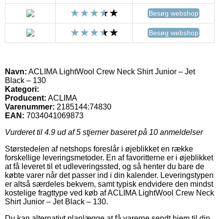
Besøg webshop
Besøg webshop
Navn:
ACLIMA LightWool Crew Neck Shirt Junior – Jet
Black – 130
Kategori:
Producent:
ACLIMA
Varenummer:
2185144:74830
EAN:
7034041069873
Vurderet til
4.9
ud af 5 stjerner baseret på
10
anmeldelser
Størstedelen af netshops foreslår i øjeblikket en række
forskellige leveringsmetoder. En af favoritterne er i øjeblikket
at få leveret til et udleveringssted, og så henter du bare de
købte varer når det passer ind i din kalender. Leveringstypen
er altså særdeles bekvem, samt typisk endvidere den mindst
kostelige fragttype ved køb af ACLIMA LightWool Crew Neck
Shirt Junior – Jet Black – 130.
Du kan alternativt planlægge at få varerne sendt hjem til din