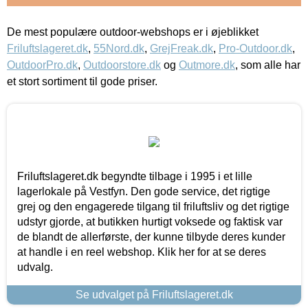
De mest populære outdoor-webshops er i øjeblikket
Friluftslageret.dk
,
55Nord.dk
,
GrejFreak.dk
,
Pro-Outdoor.dk
,
OutdoorPro.dk
,
Outdoorstore.dk
og
Outmore.dk
, som alle har
et stort sortiment til gode priser.
Friluftslageret.dk begyndte tilbage i 1995 i et lille
lagerlokale på Vestfyn. Den gode service, det rigtige
grej og den engagerede tilgang til friluftsliv og det rigtige
udstyr gjorde, at butikken hurtigt voksede og faktisk var
de blandt de allerførste, der kunne tilbyde deres kunder
at handle i en reel webshop. Klik her for at se deres
udvalg.
Se udvalget på Friluftslageret.dk