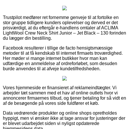
Trustpilot medfører ret fornemme genveje til at fortolke en
stor gruppe tidligere kunders oplevelser og derved er det
prisværdigt, at du eftergår e-handlens omtaler af ACLIMA
LightWool Crew Neck Shirt Junior – Jet Black – 130 forinden
du lægger din bestilling.
Facebook resulterer i tillige de facto hensigtsmæssige
metoder til at få kendskab til internet firmaets troværdighed.
Her møder vi mange internet butikker hvor man kan
udfærdige en anmeldelse af ordreforløbet, som desuden
burde anvendes til at afveje kundetilfredsheden.
Vores hjemmeside er finansieret af reklameindtægter. Vi
arbejder tæt sammen med et hav af online outlets hvor vi
annoncerer firmaernes tilbud, og tjener betaling for så vidt en
af de besøgende på vores side fuldfører et køb.
Data vedrørende produkter og online shops opretholdes
hyppigt, men vi ønsker ikke at tage ansvar for justeringer der
er blevet udarbejdet siden vi nyligst opdaterede
hjemmesidens data.