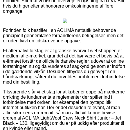
mobilen. Alternativt bør du overveje en løsning fra fx ViaBill,
hvis du higer efter at honorere omkostningerne af flere
omgange.
Forinden folk bestiller i en ACLIMA netbutik behøver de
principielt gennemlæse forhandlerens betingelser, men det
er uden tvivl en tidskrævende opgave.
Et alternativt forslag er at granske hvorvidt webshoppen er
medlem af e-mærket, grundet at det bør være et bevis på at
e-firmaet forstår de officielle danske regler, udover at online
forretningen nu og da vurderes af sagkyndige som er indført
i de gældende vilkår. Desuden tilbydes du genvej til en
håndsrækning, såfremt du forvoldes problemer i forbindelse
med din bestilling.
Tilsvarende slår vi et slag for at køber er oppe på mærkerne
omkring de fundamentale reglementer der spiller ind i
forbindelse med ordren, for eksempel den byttepolitik
internet butikken har. Her er det desuden relevant, at man
altid sikrer ens ordremail, så man altid vil kunne bevise
ordren af ACLIMA LightWool Crew Neck Shirt Junior – Jet
Black – 130, ligegyldigt om du er på udkig efter produkter til
en kvinde eller mand.