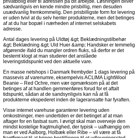
privatbolig eller til adressen på dit arbejde. Løsningen bliver
sædvanligvis en kende mindre prisbillig, men desuden
usædvanlig fremkommelig. Den prisbilligste form for levering
er uden tvivl at du selv henter produkterne, men det betinges
af at du har bopæl i nærheden af internet selskabets
adresse.
Antal dages levering på Uldtøj &gt; Beklædningstilbehør
&gt; Beklædning &gt; Uld Huer &amp; Handsker er temmelig
afgørende ifald du mangler ordren fluks, så derfor er det
bestemt klogt at man studerer det anslåede
leveringstidspunkt ved den aktuelle vare.
En masse netshops i Danmark frembyder 1 dags levering på
massevis af varenumre, eksempelvis ACLIMA LightWool
Beanie – Red Ochre, men vær opmærksom på at det
betinges af at handlen gemmenføres forud for et aftalt
tidspunkt, sådan at de sandsynligvis kan nå at få
produkterne ekspederet inden de lageransatte har fyraften.
Visse internet varehuse garanterer levering uden
omkostninger, men undertiden er det betinget af at man
aftager for en fastsat sum. I øvrigt skal man overveje den
mindst kostelige fragtmulighed, der typisk – uafhængig om
man er ved Aalborg, Holbæk eller Ribe – vil være at få
fragtfirmaet til at bringe bestillingen til et udleveringssted.