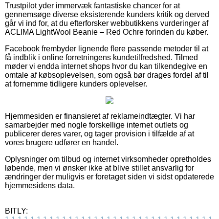
Trustpilot yder immervæk fantastiske chancer for at
gennemsøge diverse eksisterende kunders kritik og derved
går vi ind for, at du efterforsker webbutikkens vurderinger af
ACLIMA LightWool Beanie – Red Ochre forinden du køber.
Facebook frembyder lignende flere passende metoder til at
få indblik i online forretningens kundetilfredshed. Tilmed
møder vi endda internet shops hvor du kan tilkendegive en
omtale af købsoplevelsen, som også bør drages fordel af til
at fornemme tidligere kunders oplevelser.
Hjemmesiden er finansieret af reklameindtægter. Vi har
samarbejder med nogle forskellige internet outlets og
publicerer deres varer, og tager provision i tilfælde af at
vores brugere udfører en handel.
Oplysninger om tilbud og internet virksomheder opretholdes
løbende, men vi ønsker ikke at blive stillet ansvarlig for
ændringer der muligvis er foretaget siden vi sidst opdaterede
hjemmesidens data.
BITLY: