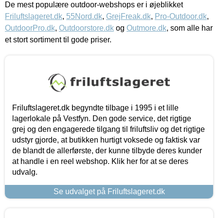
De mest populære outdoor-webshops er i øjeblikket
Friluftslageret.dk
,
55Nord.dk
,
GrejFreak.dk
,
Pro-Outdoor.dk
,
OutdoorPro.dk
,
Outdoorstore.dk
og
Outmore.dk
, som alle har
et stort sortiment til gode priser.
Friluftslageret.dk begyndte tilbage i 1995 i et lille
lagerlokale på Vestfyn. Den gode service, det rigtige
grej og den engagerede tilgang til friluftsliv og det rigtige
udstyr gjorde, at butikken hurtigt voksede og faktisk var
de blandt de allerførste, der kunne tilbyde deres kunder
at handle i en reel webshop. Klik her for at se deres
udvalg.
Se udvalget på Friluftslageret.dk