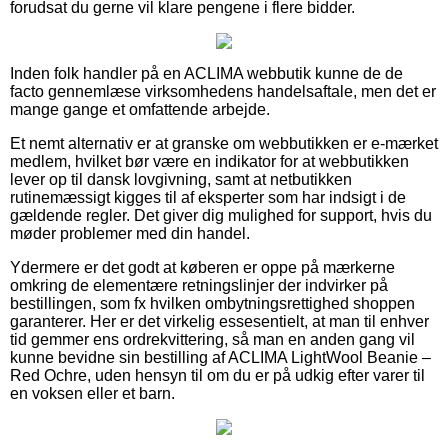
forudsat du gerne vil klare pengene i flere bidder.
Inden folk handler på en ACLIMA webbutik kunne de de
facto gennemlæse virksomhedens handelsaftale, men det er
mange gange et omfattende arbejde.
Et nemt alternativ er at granske om webbutikken er e-mærket
medlem, hvilket bør være en indikator for at webbutikken
lever op til dansk lovgivning, samt at netbutikken
rutinemæssigt kigges til af eksperter som har indsigt i de
gældende regler. Det giver dig mulighed for support, hvis du
møder problemer med din handel.
Ydermere er det godt at køberen er oppe på mærkerne
omkring de elementære retningslinjer der indvirker på
bestillingen, som fx hvilken ombytningsrettighed shoppen
garanterer. Her er det virkelig essesentielt, at man til enhver
tid gemmer ens ordrekvittering, så man en anden gang vil
kunne bevidne sin bestilling af ACLIMA LightWool Beanie –
Red Ochre, uden hensyn til om du er på udkig efter varer til
en voksen eller et barn.