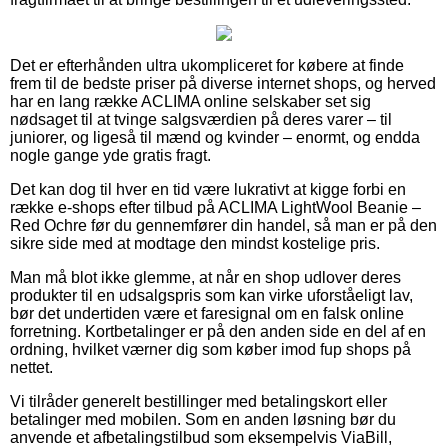
Det er efterhånden ultra ukompliceret for købere at finde
frem til de bedste priser på diverse internet shops, og herved
har en lang række ACLIMA online selskaber set sig
nødsaget til at tvinge salgsværdien på deres varer – til
juniorer, og ligeså til mænd og kvinder – enormt, og endda
nogle gange yde gratis fragt.
Det kan dog til hver en tid være lukrativt at kigge forbi en
række e-shops efter tilbud på ACLIMA LightWool Beanie –
Red Ochre før du gennemfører din handel, så man er på den
sikre side med at modtage den mindst kostelige pris.
Man må blot ikke glemme, at når en shop udlover deres
produkter til en udsalgspris som kan virke uforståeligt lav,
bør det undertiden være et faresignal om en falsk online
forretning. Kortbetalinger er på den anden side en del af en
ordning, hvilket værner dig som køber imod fup shops på
nettet.
Vi tilråder generelt bestillinger med betalingskort eller
betalinger med mobilen. Som en anden løsning bør du
anvende et afbetalingstilbud som eksempelvis ViaBill,