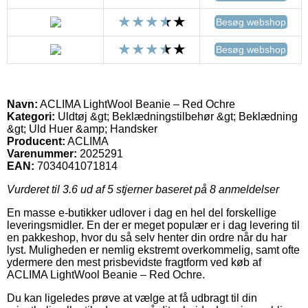
Besøg webshop
Besøg webshop
Navn:
ACLIMA LightWool Beanie – Red Ochre
Kategori:
Uldtøj &gt; Beklædningstilbehør &gt; Beklædning
&gt; Uld Huer &amp; Handsker
Producent:
ACLIMA
Varenummer:
2025291
EAN:
7034041071814
Vurderet til
3.6
ud af 5 stjerner baseret på
8
anmeldelser
En masse e-butikker udlover i dag en hel del forskellige
leveringsmidler. En der er meget populær er i dag levering til
en pakkeshop, hvor du så selv henter din ordre når du har
lyst. Muligheden er nemlig ekstremt overkommelig, samt ofte
ydermere den mest prisbevidste fragtform ved køb af
ACLIMA LightWool Beanie – Red Ochre.
Du kan ligeledes prøve at vælge at få udbragt til din