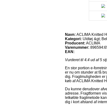
Navn:
ACLIMA Knitted 
Kategori:
Uldtøj &gt; B
Producent:
ACLIMA
Varenummer:
896594:6
EAN:
Vurderet til
4.4
ud af 5 st
En stor portion e-forretn
er nu om stunder at få b
dig. Fragtmuligheden er
køb af ACLIMA Knitted 
Du kunne derudover afveje 
adresse. Fragtformen vi
letkøbte fragtmetode kan
dig i kort afstand af inte