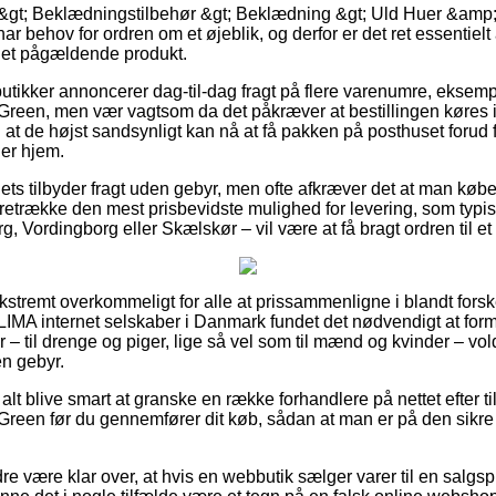
 &gt; Beklædningstilbehør &gt; Beklædning &gt; Uld Huer &amp;
har behov for ordren om et øjeblik, og derfor er det ret essentiel
 det pågældende produkt.
 butikker annoncerer dag-til-dag fragt på flere varenumre, ekse
een, men vær vagtsom da det påkræver at bestillingen køres ig
 at de højst sandsynligt kan nå at få pakken på posthuset forud f
er hjem.
ets tilbyder fragt uden gebyr, men ofte afkræver det at man købe
trække den mest prisbevidste mulighed for levering, som typis
g, Vordingborg eller Skælskør – vil være at få bragt ordren til e
ekstremt overkommeligt for alle at prissammenligne i blandt forske
CLIMA internet selskaber i Danmark fundet det nødvendigt at fo
 – til drenge og piger, lige så vel som til mænd og kvinder – v
n gebyr.
 alt blive smart at granske en række forhandlere på nettet efter 
een før du gennemfører dit køb, sådan at man er på den sikre 
e være klar over, at hvis en webbutik sælger varer til en salgsp