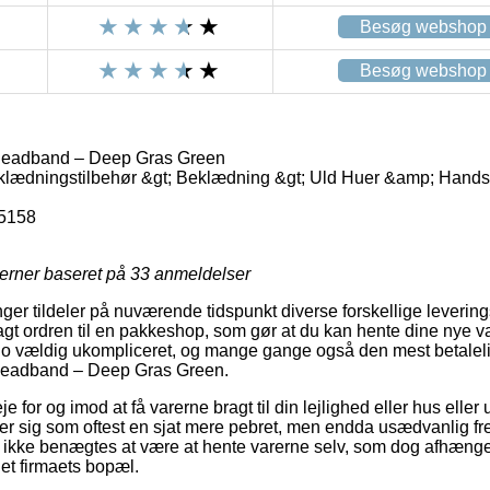
Besøg webshop
Besøg webshop
Headband – Deep Gras Green
eklædningstilbehør &gt; Beklædning &gt; Uld Huer &amp; Hands
5158
jerner baseret på
33
anmeldelser
inger tildeler på nuværende tidspunkt diverse forskellige levering
ragt ordren til en pakkeshop, som gør at du kan hente dine nye 
 jo vældig ukompliceret, og mange gange også den mest betalel
Headband – Deep Gras Green.
for og imod at få varerne bragt til din lejlighed eller hus eller u
ser sig som oftest en sjat mere pebret, men endda usædvanlig 
 ikke benægtes at være at hente varerne selv, som dog afhænger 
rnet firmaets bopæl.