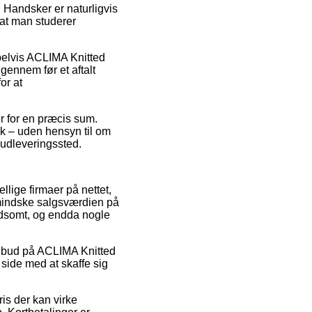
 Handsker er naturligvis
t at man studerer
mpelvis ACLIMA Knitted
ennem før et aftalt
or at
r for en præcis sum.
k – uden hensyn til om
t udleveringssted.
llige firmaer på nettet,
rmindske salgsværdien på
oldsomt, og endda nogle
tilbud på ACLIMA Knitted
side med at skaffe sig
ris der kan virke