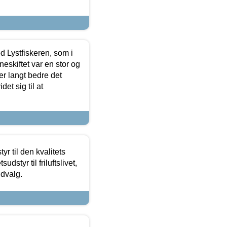
d Lystfiskeren, som i
neskiftet var en stor og
r langt bedre det
et sig til at
r til den kvalitets
dstyr til friluftslivet,
udvalg.