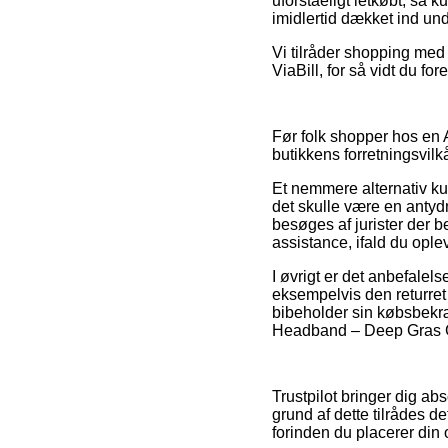
uforståeligt letkøbt, så 
imidlertid dækket ind un
Vi tilråder shopping med 
ViaBill, for så vidt du fo
Før folk shopper hos en
butikkens forretningsvilk
Et nemmere alternativ kun
det skulle være en antydni
besøges af jurister der 
assistance, ifald du ople
I øvrigt er det anbefalel
eksempelvis den returret 
bibeholder sin købsbekr
Headband – Deep Gras Gr
Trustpilot bringer dig a
grund af dette tilrådes 
forinden du placerer din 