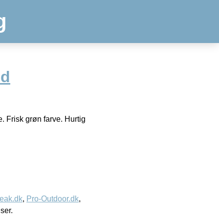
g
ed
Frisk grøn farve. Hurtig
eak.dk
,
Pro-Outdoor.dk
,
iser.