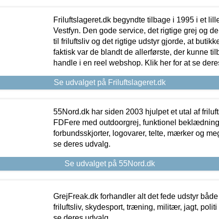
Friluftslageret.dk begyndte tilbage i 1995 i et lil
Vestfyn. Den gode service, det rigtige grej og 
til friluftsliv og det rigtige udstyr gjorde, at buti
faktisk var de blandt de allerførste, der kunne ti
handle i en reel webshop. Klik her for at se dere
Se udvalget på Friluftslageret.dk
55Nord.dk har siden 2003 hjulpet et utal af friluf
FDFere med outdoorgrej, funktionel beklædning,
forbundsskjorter, logovarer, telte, mærker og meg
se deres udvalg.
Se udvalget på 55Nord.dk
GrejFreak.dk forhandler alt det fede udstyr både t
friluftsliv, skydesport, træning, militær, jagt, politi
se deres udvalg.