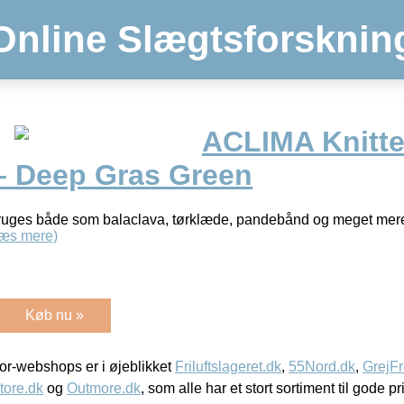
Online Slægtsforsknin
ACLIMA Knitt
 Deep Gras Green
uges både som balaclava, tørklæde, pandebånd og meget mere. 
æs mere)
Køb nu »
r-webshops er i øjeblikket
Friluftslageret.dk
,
55Nord.dk
,
GrejFr
tore.dk
og
Outmore.dk
, som alle har et stort sortiment til gode pr