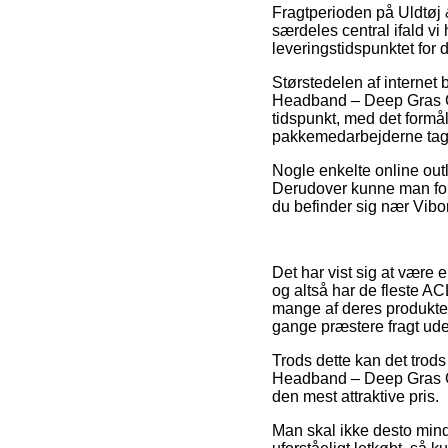
Fragtperioden på Uldtøj
særdeles central ifald vi 
leveringstidspunktet for
Størstedelen af internet
Headband – Deep Gras Gr
tidspunkt, med det formål
pakkemedarbejderne tag
Nogle enkelte online outl
Derudover kunne man fore
du befinder sig nær Vibor
Det har vist sig at være 
og altså har de fleste A
mange af deres produkter
gange præstere fragt ude
Trods dette kan det trods
Headband – Deep Gras Gr
den mest attraktive pris.
Man skal ikke desto mindr