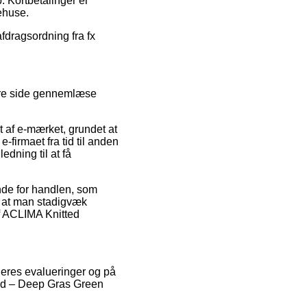
. Kortbetalinger er
ehuse.
afdragsordning fra fx
ikre side gennemlæse
t af e-mærket, grundet at
-firmaet fra tid til anden
dning til at få
ende for handlen, som
t, at man stadigvæk
f ACLIMA Knitted
geres evalueringer og på
band – Deep Gras Green