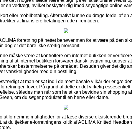
kunne det i nogle tilfælde være et tegn på en falsk online webshop
der en vedtægt, hvilket beskytter dig imod snydagtige online var
kort eller mobilbetaling. Alternativt kunne du drage fordel af en 
retrækker at finansiere betalingen ude i fremtiden.
 ACLIMA forretning på nettet behøver man for at være på den s
år, dog er det bare ikke særlig morsomt.
ne måske være at kontrollere om internet butikken er verificere
ng af at internet butikken forsvarer dansk lovgivning, udover at e
behersker bestemmelserne på området. Desuden giver det dig anle
ver vanskeligheder med din bestilling.
sesværdigt at man er sat ind i de mest basale vilkår der er gæld
forretningen lover. På grund af dette er det virkelig essesentiel
æftelse, således man når som helst kan bevidne sin shopping a
een, om du søger produkter til en herre eller dame.
bsolut fornemme muligheder for at læse diverse eksisterende bru
det, at du tjekker e-forretningens kritik af ACLIMA Knitted Head
ordre.