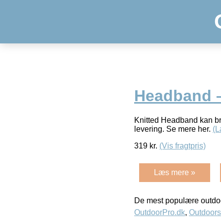
Headband –
Knitted Headband kan br
levering. Se mere her.
(L
319
kr.
(Vis fragtpris)
Læs mere »
De mest populære outdoo
OutdoorPro.dk
,
Outdoors