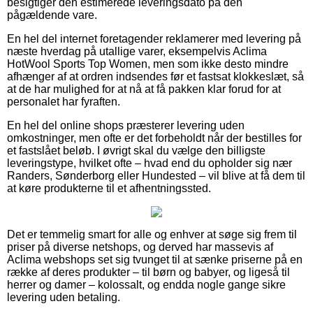
besigtiger den estimerede leveringsdato på den
pågældende vare.
En hel del internet foretagender reklamerer med levering på
næste hverdag på utallige varer, eksempelvis Aclima
HotWool Sports Top Women, men som ikke desto mindre
afhænger af at ordren indsendes før et fastsat klokkeslæt, så
at de har mulighed for at nå at få pakken klar forud for at
personalet har fyraften.
En hel del online shops præsterer levering uden
omkostninger, men ofte er det forbeholdt når der bestilles for
et fastslået beløb. I øvrigt skal du vælge den billigste
leveringstype, hvilket ofte – hvad end du opholder sig nær
Randers, Sønderborg eller Hundested – vil blive at få dem til
at køre produkterne til et afhentningssted.
Det er temmelig smart for alle og enhver at søge sig frem til
priser på diverse netshops, og derved har massevis af
Aclima webshops set sig tvunget til at sænke priserne på en
række af deres produkter – til børn og babyer, og ligeså til
herrer og damer – kolossalt, og endda nogle gange sikre
levering uden betaling.