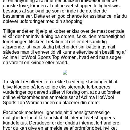
er en antydning af at internet butikken imødekommer de
danske love, foruden at online webshoppen lejlighedsvis
besøges af sagkyndige som er inde i de gældende
bestemmelser. Dette er en god chance for assistance, når du
oplever udfordringer med din shopping.
Tillige er det en hjælp at køber er klar over de mest centrale
vilkår der har indvirkning på ordren, f.eks. den returrettighed
forretningen tilsikrer. I relation til det er det samtidig
afgørende, at man stadig bibeholder sin kvitteringsmail,
således man til enhver tid vil kunne eftervise sin bestilling af
Aclima HotWool Sports Top Women, hvad end man søger
en vare til en kvinde eller mand.
Trustpilot resulterer i en række hæderlige løsninger til at
blive klogere på forskellige eksisterende forbrugeres
vurderinger og derved stiller vi forslag om, at du udforsker
online virksomhedens anmeldelser af Aclima HotWool
Sports Top Women inden du placerer din ordre.
Facebook medfører lignende altid hensigtsmæssige
muligheder for at få kendskab til internet webshoppens
kundefokus. Derudover er der endda internet forhandlere
hvor du kan give en anmeldelse af ordreforløbet, hvilket