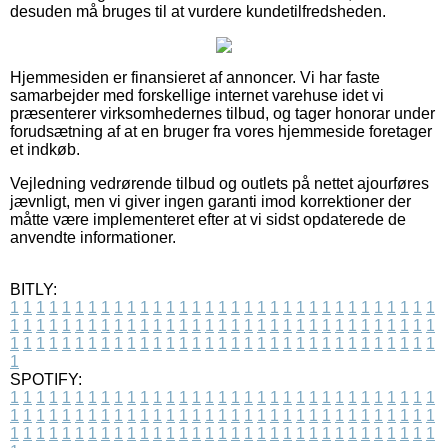
desuden må bruges til at vurdere kundetilfredsheden.
Hjemmesiden er finansieret af annoncer. Vi har faste
samarbejder med forskellige internet varehuse idet vi
præsenterer virksomhedernes tilbud, og tager honorar under
forudsætning af at en bruger fra vores hjemmeside foretager
et indkøb.
Vejledning vedrørende tilbud og outlets på nettet ajourføres
jævnligt, men vi giver ingen garanti imod korrektioner der
måtte være implementeret efter at vi sidst opdaterede de
anvendte informationer.
BITLY:
1
1
1
1
1
1
1
1
1
1
1
1
1
1
1
1
1
1
1
1
1
1
1
1
1
1
1
1
1
1
1
1
1
1
1
1
1
1
1
1
1
1
1
1
1
1
1
1
1
1
1
1
1
1
1
1
1
1
1
1
1
1
1
1
1
1
1
1
1
1
1
1
1
1
1
1
1
1
1
1
1
1
1
1
1
1
1
1
1
1
1
1
1
1
1
1
1
1
1
1
SPOTIFY:
1
1
1
1
1
1
1
1
1
1
1
1
1
1
1
1
1
1
1
1
1
1
1
1
1
1
1
1
1
1
1
1
1
1
1
1
1
1
1
1
1
1
1
1
1
1
1
1
1
1
1
1
1
1
1
1
1
1
1
1
1
1
1
1
1
1
1
1
1
1
1
1
1
1
1
1
1
1
1
1
1
1
1
1
1
1
1
1
1
1
1
1
1
1
1
1
1
1
1