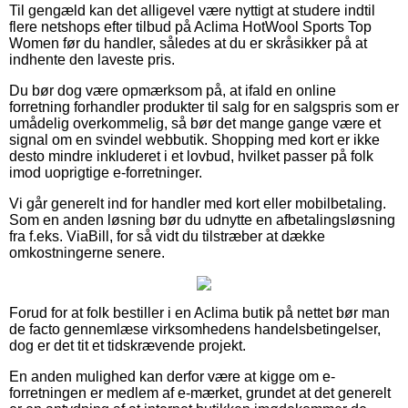
Til gengæld kan det alligevel være nyttigt at studere indtil
flere netshops efter tilbud på Aclima HotWool Sports Top
Women før du handler, således at du er skråsikker på at
indhente den laveste pris.
Du bør dog være opmærksom på, at ifald en online
forretning forhandler produkter til salg for en salgspris som er
umådelig overkommelig, så bør det mange gange være et
signal om en svindel webbutik. Shopping med kort er ikke
desto mindre inkluderet i et lovbud, hvilket passer på folk
imod uoprigtige e-forretninger.
Vi går generelt ind for handler med kort eller mobilbetaling.
Som en anden løsning bør du udnytte en afbetalingsløsning
fra f.eks. ViaBill, for så vidt du tilstræber at dække
omkostningerne senere.
Forud for at folk bestiller i en Aclima butik på nettet bør man
de facto gennemlæse virksomhedens handelsbetingelser,
dog er det tit et tidskrævende projekt.
En anden mulighed kan derfor være at kigge om e-
forretningen er medlem af e-mærket, grundet at det generelt