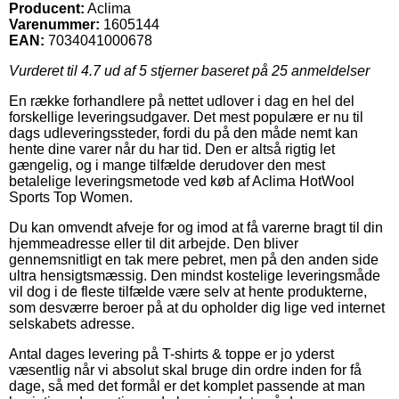
Producent:
Aclima
Varenummer:
1605144
EAN:
7034041000678
Vurderet til
4.7
ud af 5 stjerner baseret på
25
anmeldelser
En række forhandlere på nettet udlover i dag en hel del
forskellige leveringsudgaver. Det mest populære er nu til
dags udleveringssteder, fordi du på den måde nemt kan
hente dine varer når du har tid. Den er altså rigtig let
gængelig, og i mange tilfælde derudover den mest
betalelige leveringsmetode ved køb af Aclima HotWool
Sports Top Women.
Du kan omvendt afveje for og imod at få varerne bragt til din
hjemmeadresse eller til dit arbejde. Den bliver
gennemsnitligt en tak mere pebret, men på den anden side
ultra hensigtsmæssig. Den mindst kostelige leveringsmåde
vil dog i de fleste tilfælde være selv at hente produkterne,
som desværre beroer på at du opholder dig lige ved internet
selskabets adresse.
Antal dages levering på T-shirts & toppe er jo yderst
væsentlig når vi absolut skal bruge din ordre inden for få
dage, så med det formål er det komplet passende at man