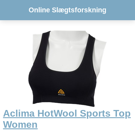
Online Slægtsforskning
Aclima HotWool Sports Top
Women