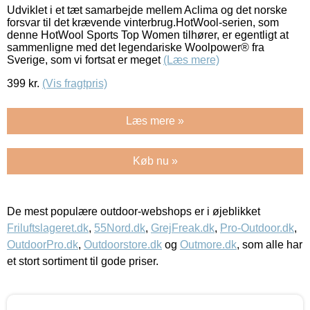
Udviklet i et tæt samarbejde mellem Aclima og det norske
forsvar til det krævende vinterbrug.HotWool-serien, som
denne HotWool Sports Top Women tilhører, er egentligt at
sammenligne med det legendariske Woolpower® fra
Sverige, som vi fortsat er meget
(Læs mere)
399
kr.
(Vis fragtpris)
Læs mere »
Køb nu »
De mest populære outdoor-webshops er i øjeblikket
Friluftslageret.dk
,
55Nord.dk
,
GrejFreak.dk
,
Pro-Outdoor.dk
,
OutdoorPro.dk
,
Outdoorstore.dk
og
Outmore.dk
, som alle har
et stort sortiment til gode priser.