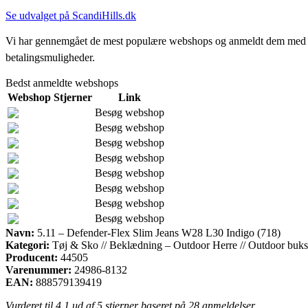
Se udvalget på ScandiHills.dk
Vi har gennemgået de mest populære webshops og anmeldt dem med stjern
betalingsmuligheder.
Bedst anmeldte webshops
Webshop
Stjerner
Link
Besøg webshop
Besøg webshop
Besøg webshop
Besøg webshop
Besøg webshop
Besøg webshop
Besøg webshop
Besøg webshop
Navn:
5.11 – Defender-Flex Slim Jeans W28 L30 Indigo (718)
Kategori:
Tøj & Sko // Beklædning – Outdoor Herre // Outdoor buks
Producent:
44505
Varenummer:
24986-8132
EAN:
888579139419
Vurderet til
4.1
ud af 5 stjerner baseret på
28
anmeldelser