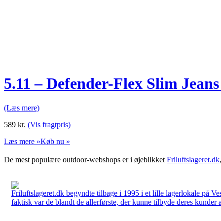
5.11 – Defender-Flex Slim Jean
(Læs mere)
589
kr.
(Vis fragtpris)
Læs mere »
Køb nu »
De mest populære outdoor-webshops er i øjeblikket
Friluftslageret.dk
Friluftslageret.dk begyndte tilbage i 1995 i et lille lagerlokale på V
faktisk var de blandt de allerførste, der kunne tilbyde deres kunder 