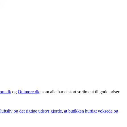
ore.dk
og
Outmore.dk
, som alle har et stort sortiment til gode priser.
iluftsliv og det rigtige udstyr gjorde, at butikken hurtigt voksede og