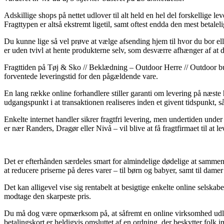
Adskillige shops på nettet udlover til alt held en hel del forskellige le
Fragttypen er altså ekstremt ligetil, samt oftest endda den mest beta
Du kunne lige så vel prøve at vælge afsending hjem til hvor du bor ell
er uden tvivl at hente produkterne selv, som desværre afhænger af at
Fragttiden på Tøj & Sko // Beklædning – Outdoor Herre // Outdoor buks
forventede leveringstid for den pågældende vare.
En lang række online forhandlere stiller garanti om levering på næst
udgangspunkt i at transaktionen realiseres inden et givent tidspunkt, såd
Enkelte internet handler sikrer fragtfri levering, men undertiden unde
er nær Randers, Dragør eller Nivå – vil blive at få fragtfirmaet til at lev
Det er efterhånden særdeles smart for almindelige dødelige at sammenl
at reducere priserne på deres varer – til børn og babyer, samt til dam
Det kan alligevel vise sig rentabelt at besigtige enkelte online selsk
modtage den skarpeste pris.
Du må dog være opmærksom på, at såfremt en online virksomhed udlove
betalingskort er heldigvis omsluttet af en ordning, der beskytter folk 