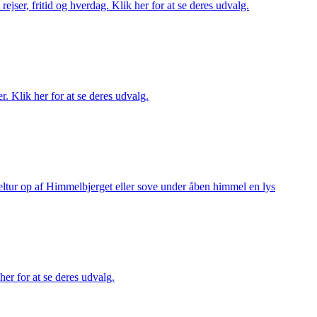
rejser, fritid og hverdag. Klik her for at se deres udvalg.
r. Klik her for at se deres udvalg.
keltur op af Himmelbjerget eller sove under åben himmel en lys
her for at se deres udvalg.