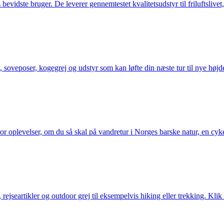
idste bruger. De leverer gennemtestet kvalitetsudstyr til friluftslivet, 
 soveposer, kogegrej og udstyr som kan løfte din næste tur til nye højde
or oplevelser, om du så skal på vandretur i Norges barske natur, en cy
jseartikler og outdoor grej til eksempelvis hiking eller trekking. Klik 