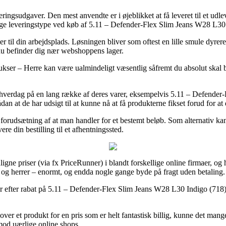
veringsudgaver. Den mest anvendte er i øjeblikket at få leveret til et udl
lelige leveringstype ved køb af 5.11 – Defender-Flex Slim Jeans W28 L30
er til din arbejdsplads. Løsningen bliver som oftest en lille smule dyre
 du befinder dig nær webshoppens lager.
er – Herre kan være ualmindeligt væsentlig såfremt du absolut skal brug
e hverdag på en lang række af deres varer, eksempelvis 5.11 – Defende
an at de har udsigt til at kunne nå at få produkterne fikset forud for at 
r forudsætning af at man handler for et bestemt beløb. Som alternativ ka
ere din bestilling til et afhentningssted.
igne priser (via fx PriceRunner) i blandt forskellige online firmaer, o
er og herrer – enormt, og endda nogle gange byde på fragt uden betaling.
aber efter rabat på 5.11 – Defender-Flex Slim Jeans W28 L30 Indigo (718) 
r et produkt for en pris som er helt fantastisk billig, kunne det man
imod uærlige online shops.