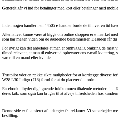
Generelt går vi ind for betalinger med kort eller betalinger med mobile
Inden nogen handler i en 44505 e-handler burde de til hver en tid have
Alternativet kunne være at kigge om online shoppen er e-mærket medlem, 
som har megen viden om de gældende bestemmelser. Desuden får du mul
For øvrigt kan det anbefales at man er omhyggelig omkring de mest vitale
tilmed relevant, at man til enhver tid opbevarer ens e-mail kvitterin
varer til en mand eller kvinde.
Trustpilot yder en række sikre muligheder for at kortlægge diverse for
W28 L30 Indigo (718) forud for at du placerer din ordre.
Facebook tilbyder dig lignende fuldkommen tiltalende metoder til at f
deres køb, som også kan bruges til at afveje tilfredsheden hos kundern
Denne side er finansieret af indtægter fra reklamer. Vi samarbejder me
bestilling.