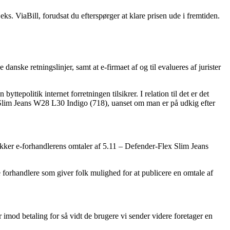
ks. ViaBill, forudsat du efterspørger at klare prisen ude i fremtiden.
nske retningslinjer, samt at e-firmaet af og til evalueres af jurister
epolitik internet forretningen tilsikrer. I relation til det er det
ex Slim Jeans W28 L30 Indigo (718), uanset om man er på udkig efter
jekker e-forhandlerens omtaler af 5.11 – Defender-Flex Slim Jeans
 forhandlere som giver folk mulighed for at publicere en omtale af
 imod betaling for så vidt de brugere vi sender videre foretager en