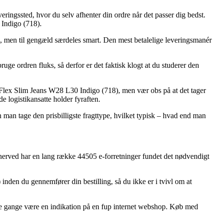
everingssted, hvor du selv afhenter din ordre når det passer dig bedst.
 Indigo (718).
re, men til gengæld særdeles smart. Den mest betalelige leveringsmanér
e ordren fluks, så derfor er det faktisk klogt at du studerer den
r-Flex Slim Jeans W28 L30 Indigo (718), men vær obs på at det tager
de logistikansatte holder fyraften.
n man tage den prisbilligste fragttype, hvilket typisk – hvad end man
g herved har en lang række 44505 e-forretninger fundet det nødvendigt
inden du gennemfører din bestilling, så du ikke er i tvivl om at
ge gange være en indikation på en fup internet webshop. Køb med