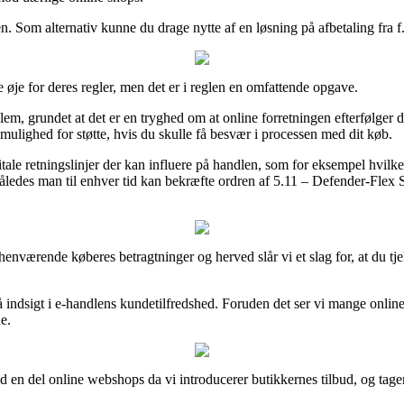
n. Som alternativ kunne du drage nytte af en løsning på afbetaling fra f.e
 øje for deres regler, men det er i reglen en omfattende opgave.
grundet at det er en tryghed om at online forretningen efterfølger de da
ighed for støtte, hvis du skulle få besvær i processen med dit køb.
 retningslinjer der kan influere på handlen, som for eksempel hvilken bytt
g, således man til enhver tid kan bekræfte ordren af 5.11 – Defender-Fl
henværende køberes betragtninger og herved slår vi et slag for, at du t
å indsigt i e-handlens kundetilfredshed. Foruden det ser vi mange online
e.
d en del online webshops da vi introducerer butikkernes tilbud, og tager