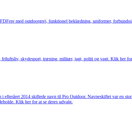
og FDFere med outdoorgrej, funktionel beklædning, uniformer, forbundsskj
friluftsliv, skydesport, træning, militær, jagt, politi og vagt. Klik her fo
m i efteråret 2014 skiftede navn til Pro Outdoor. Navneskiftet var en st
deholde. Klik her for at se deres udvalg.