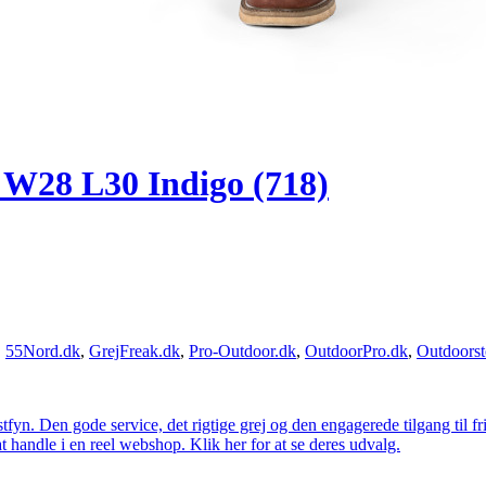
s W28 L30 Indigo (718)
,
55Nord.dk
,
GrejFreak.dk
,
Pro-Outdoor.dk
,
OutdoorPro.dk
,
Outdoorst
estfyn. Den gode service, det rigtige grej og den engagerede tilgang til fr
at handle i en reel webshop. Klik her for at se deres udvalg.