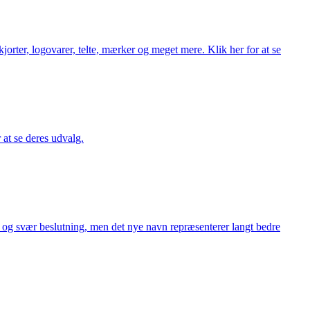
orter, logovarer, telte, mærker og meget mere. Klik her for at se
r at se deres udvalg.
or og svær beslutning, men det nye navn repræsenterer langt bedre