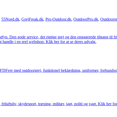
,
55Nord.dk
,
GrejFreak.dk
,
Pro-Outdoor.dk
,
OutdoorPro.dk
,
Outdoorst
estfyn. Den gode service, det rigtige grej og den engagerede tilgang til fr
at handle i en reel webshop. Klik her for at se deres udvalg.
og FDFere med outdoorgrej, funktionel beklædning, uniformer, forbundsskj
friluftsliv, skydesport, træning, militær, jagt, politi og vagt. Klik her fo