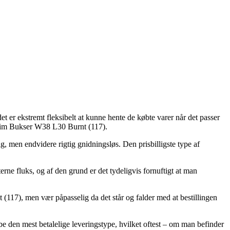
et er ekstremt fleksibelt at kunne hente de købte varer når det passer
x Slim Bukser W38 L30 Burnt (117).
ig, men endvidere rigtig gnidningsløs. Den prisbilligste type af
ne fluks, og af den grund er det tydeligvis fornuftigt at man
(117), men vær påpasselig da det står og falder med at bestillingen
ibe den mest betalelige leveringstype, hvilket oftest – om man befinder