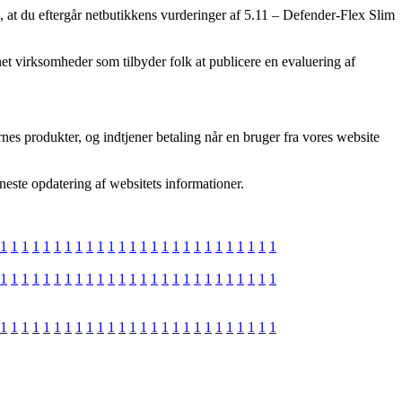
p, at du eftergår netbutikkens vurderinger af 5.11 – Defender-Flex Slim
et virksomheder som tilbyder folk at publicere en evaluering af
nes produkter, og indtjener betaling når en bruger fra vores website
neste opdatering af websitets informationer.
1
1
1
1
1
1
1
1
1
1
1
1
1
1
1
1
1
1
1
1
1
1
1
1
1
1
1
1
1
1
1
1
1
1
1
1
1
1
1
1
1
1
1
1
1
1
1
1
1
1
1
1
1
1
1
1
1
1
1
1
1
1
1
1
1
1
1
1
1
1
1
1
1
1
1
1
1
1