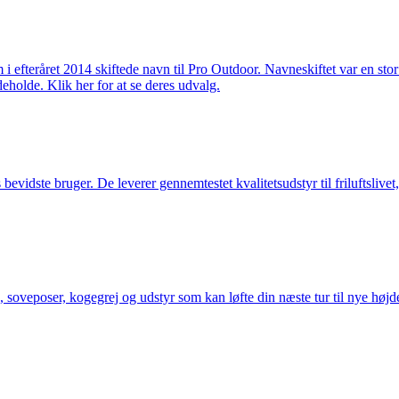
m i efteråret 2014 skiftede navn til Pro Outdoor. Navneskiftet var en st
deholde. Klik her for at se deres udvalg.
idste bruger. De leverer gennemtestet kvalitetsudstyr til friluftslivet, 
 soveposer, kogegrej og udstyr som kan løfte din næste tur til nye højde