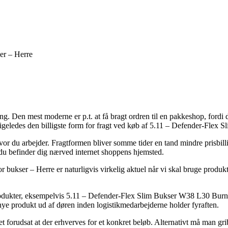
er – Herre
ng. Den mest moderne er p.t. at få bragt ordren til en pakkeshop, fordi d
k ligeledes den billigste form for fragt ved køb af 5.11 – Defender-Fle
hvor du arbejder. Fragtformen bliver somme tider en tand mindre prisbill
t du befinder dig nærved internet shoppens hjemsted.
ukser – Herre er naturligvis virkelig aktuel når vi skal bruge produkter
produkter, eksempelvis 5.11 – Defender-Flex Slim Bukser W38 L30 Burnt 
it nye produkt ud af døren inden logistikmedarbejderne holder fyraften.
et forudsat at der erhverves for et konkret beløb. Alternativt må man gr