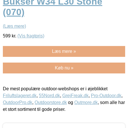
Bukser W34 L30 Stone
(070)
(Læs mere)
599
kr.
(Vis fragtpris)
Læs mere »
Køb nu »
De mest populære outdoor-webshops er i øjeblikket
Friluftslageret.dk
,
55Nord.dk
,
GrejFreak.dk
,
Pro-Outdoor.dk
,
OutdoorPro.dk
,
Outdoorstore.dk
og
Outmore.dk
, som alle har
et stort sortiment til gode priser.