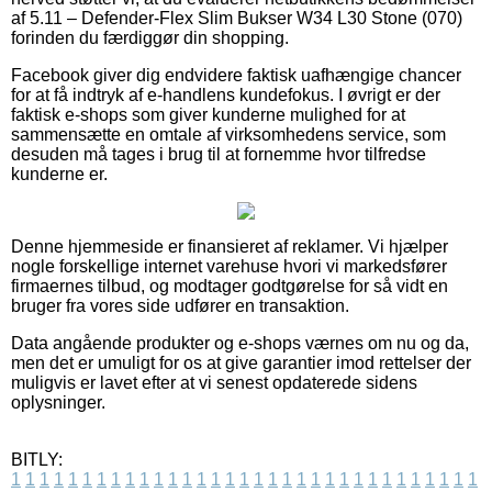
af 5.11 – Defender-Flex Slim Bukser W34 L30 Stone (070)
forinden du færdiggør din shopping.
Facebook giver dig endvidere faktisk uafhængige chancer
for at få indtryk af e-handlens kundefokus. I øvrigt er der
faktisk e-shops som giver kunderne mulighed for at
sammensætte en omtale af virksomhedens service, som
desuden må tages i brug til at fornemme hvor tilfredse
kunderne er.
Denne hjemmeside er finansieret af reklamer. Vi hjælper
nogle forskellige internet varehuse hvori vi markedsfører
firmaernes tilbud, og modtager godtgørelse for så vidt en
bruger fra vores side udfører en transaktion.
Data angående produkter og e-shops værnes om nu og da,
men det er umuligt for os at give garantier imod rettelser der
muligvis er lavet efter at vi senest opdaterede sidens
oplysninger.
BITLY:
1
1
1
1
1
1
1
1
1
1
1
1
1
1
1
1
1
1
1
1
1
1
1
1
1
1
1
1
1
1
1
1
1