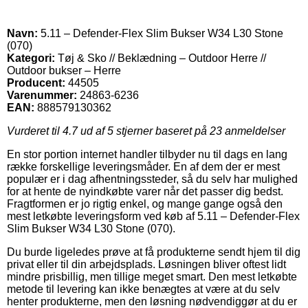
Navn:
5.11 – Defender-Flex Slim Bukser W34 L30 Stone
(070)
Kategori:
Tøj & Sko // Beklædning – Outdoor Herre //
Outdoor bukser – Herre
Producent:
44505
Varenummer:
24863-6236
EAN:
888579130362
Vurderet til
4.7
ud af 5 stjerner baseret på
23
anmeldelser
En stor portion internet handler tilbyder nu til dags en lang
række forskellige leveringsmåder. En af dem der er mest
populær er i dag afhentningssteder, så du selv har mulighed
for at hente de nyindkøbte varer når det passer dig bedst.
Fragtformen er jo rigtig enkel, og mange gange også den
mest letkøbte leveringsform ved køb af 5.11 – Defender-Flex
Slim Bukser W34 L30 Stone (070).
Du burde ligeledes prøve at få produkterne sendt hjem til dig
privat eller til din arbejdsplads. Løsningen bliver oftest lidt
mindre prisbillig, men tillige meget smart. Den mest letkøbte
metode til levering kan ikke benægtes at være at du selv
henter produkterne, men den løsning nødvendiggør at du er