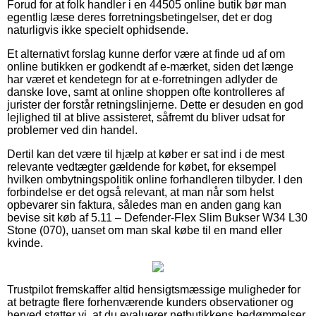
Forud for at folk handler i en 44505 online butik bør man
egentlig læse deres forretningsbetingelser, det er dog
naturligvis ikke specielt ophidsende.
Et alternativt forslag kunne derfor være at finde ud af om
online butikken er godkendt af e-mærket, siden det længe
har været et kendetegn for at e-forretningen adlyder de
danske love, samt at online shoppen ofte kontrolleres af
jurister der forstår retningslinjerne. Dette er desuden en god
lejlighed til at blive assisteret, såfremt du bliver udsat for
problemer ved din handel.
Dertil kan det være til hjælp at køber er sat ind i de mest
relevante vedtægter gældende for købet, for eksempel
hvilken ombytningspolitik online forhandleren tilbyder. I den
forbindelse er det også relevant, at man når som helst
opbevarer sin faktura, således man en anden gang kan
bevise sit køb af 5.11 – Defender-Flex Slim Bukser W34 L30
Stone (070), uanset om man skal købe til en mand eller
kvinde.
Trustpilot fremskaffer altid hensigtsmæssige muligheder for
at betragte flere forhenværende kunders observationer og
herved støtter vi, at du evaluerer netbutikkens bedømmelser