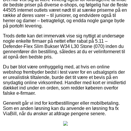
de bedste priser på diverse e-shops, og følgelig har de fleste
44505 internet outlets været nødt til at sænke priserne på en
række af deres varer – til juniorer, og endvidere også til
herrer og damer – betragteligt, og endda nogle gange byde
på portofri levering.
Trods dette kan det immervæk vise sig nyttigt at undersøge
nogle enkelte firmaer på nettet efter rabat på 5.11 –
Defender-Flex Slim Bukser W34 L30 Stone (070) inden du
gennemfører din bestilling, således at du er velinformeret til
at opnå den bedste pris.
Du bør blot være omhyggelig med, at hvis en online
webshop frembyder bedst i test varer for en udsalgspris der
er urealistisk tiltalende, burde det tit være et bevis på en
snydagtig online virksomhed. Handler med kort er imidlertid
dækket ind under en orden, som redder køberen overfor
falske e-firmaer.
Generelt går vi ind for kortbestillinger eller mobilbetaling.
Som en anden løsning kan du anvende en løsning fra fx
ViaBill, når du ønsker at afdrage pengene senere.