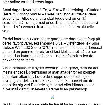
nær online forhandlerens lager.
Antal dages levering på Tøj & Sko // Beklædning – Outdoor
Herre // Outdoor bukser – Herre kan i nogle tilfælde være
super vital i tilfælde af at vi skal bruge ordren om få
sekunder, så i det øjemed er det bestemt på sin plads at vi
finder det forventede leveringstidspunkt for den aktuelle
vare.
En del internet virksomheder garanterer dag-til-dag fragt på
deres favorit varer, eksempelvis 5.11 – Defender-Flex Slim
Bukser W34 L30 Stone (070), men som imidlertid er forudsat
at handlen gemmenføres før et fast klokkeslæt, så de har
udsigt til at kunne nå at få bestillingen afsendt inden de
pakkeansatte får fri.
Visse netbutikker tilbyder levering uden gebyr, men for det
meste er det så præmissen at man aftager for en konkret
pris. Som alternativ burde du snuppe den prisbilligste
leveringsmodel, som i de fleste tilfælde – uanset om du
opholder sig ved Fredericia, Hillerød eller Hinnerup – vil
blive at få dem til at levere varerne til en pakkeshop.
Det har vist sig at være virkelig ligetil for forbrugerne at finde