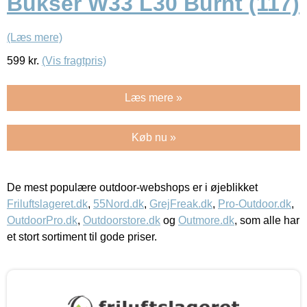
Bukser W33 L30 Burnt (117)
(Læs mere)
599
kr.
(Vis fragtpris)
Læs mere »
Køb nu »
De mest populære outdoor-webshops er i øjeblikket
Friluftslageret.dk
,
55Nord.dk
,
GrejFreak.dk
,
Pro-Outdoor.dk
,
OutdoorPro.dk
,
Outdoorstore.dk
og
Outmore.dk
, som alle har
et stort sortiment til gode priser.