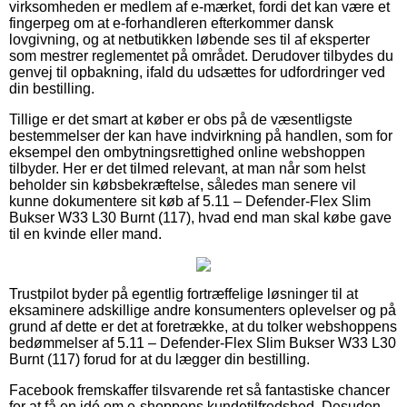
virksomheden er medlem af e-mærket, fordi det kan være et
fingerpeg om at e-forhandleren efterkommer dansk
lovgivning, og at netbutikken løbende ses til af eksperter
som mestrer reglementet på området. Derudover tilbydes du
genvej til opbakning, ifald du udsættes for udfordringer ved
din bestilling.
Tillige er det smart at køber er obs på de væsentligste
bestemmelser der kan have indvirkning på handlen, som for
eksempel den ombytningsrettighed online webshoppen
tilbyder. Her er det tilmed relevant, at man når som helst
beholder sin købsbekræftelse, således man senere vil
kunne dokumentere sit køb af 5.11 – Defender-Flex Slim
Bukser W33 L30 Burnt (117), hvad end man skal købe gave
til en kvinde eller mand.
Trustpilot byder på egentlig fortræffelige løsninger til at
eksaminere adskillige andre konsumenters oplevelser og på
grund af dette er det at foretrække, at du tolker webshoppens
bedømmelser af 5.11 – Defender-Flex Slim Bukser W33 L30
Burnt (117) forud for at du lægger din bestilling.
Facebook fremskaffer tilsvarende ret så fantastiske chancer
for at få en idé om e-shoppens kundetilfredshed. Desuden