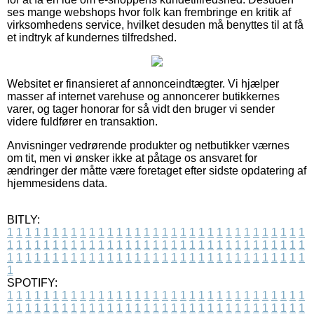
ses mange webshops hvor folk kan frembringe en kritik af
virksomhedens service, hvilket desuden må benyttes til at få
et indtryk af kundernes tilfredshed.
Websitet er finansieret af annonceindtægter. Vi hjælper
masser af internet varehuse og annoncerer butikkernes
varer, og tager honorar for så vidt den bruger vi sender
videre fuldfører en transaktion.
Anvisninger vedrørende produkter og netbutikker værnes
om tit, men vi ønsker ikke at påtage os ansvaret for
ændringer der måtte være foretaget efter sidste opdatering af
hjemmesidens data.
BITLY:
1
1
1
1
1
1
1
1
1
1
1
1
1
1
1
1
1
1
1
1
1
1
1
1
1
1
1
1
1
1
1
1
1
1
1
1
1
1
1
1
1
1
1
1
1
1
1
1
1
1
1
1
1
1
1
1
1
1
1
1
1
1
1
1
1
1
1
1
1
1
1
1
1
1
1
1
1
1
1
1
1
1
1
1
1
1
1
1
1
1
1
1
1
1
1
1
1
1
1
1
SPOTIFY:
1
1
1
1
1
1
1
1
1
1
1
1
1
1
1
1
1
1
1
1
1
1
1
1
1
1
1
1
1
1
1
1
1
1
1
1
1
1
1
1
1
1
1
1
1
1
1
1
1
1
1
1
1
1
1
1
1
1
1
1
1
1
1
1
1
1