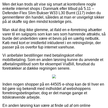
Men det kan trods alt vise sig smart at kontrollere nogle
enkelte internet shops i Danmark efter tilbud på 5.11 –
Defender-Flex Slim Bukser W33 L30 Burnt (117) inden du
gennemfører din handel, således at man er usvigeligt sikker
på at skaffe sig den mindst kostelige pris.
Man skal dog ikke glemme, at ifald en e-forretning afsætter
varer til en salgspris som kan ses som hamrende attraktiv, så
burde det undertiden være et bevis på en uærlig netbutik.
Køb med kort er imidlertid inkluderet i en retningslinje, der
passer på os overfor fup internet varehuse.
Vi anbefaler bestillinger med betalingskort eller
mobilbetaling. Som en anden løsning kunne du anvende et
afbetalingstilbud som for eksempel ViaBill, forudsat du
foretrækker at dække regningen senere.
Inden nogen shopper på en 44505 e-shop kan de til hver en
tid gøre sig bekendt med indholdet af webshoppens
forretningsbetingelser, dog er det mange gange et
tidskrævende arbejde.
En anden løsning kan være at finde ud af om online