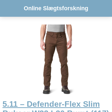
Online Slægtsforskning
5.11 – Defender-Flex Slim