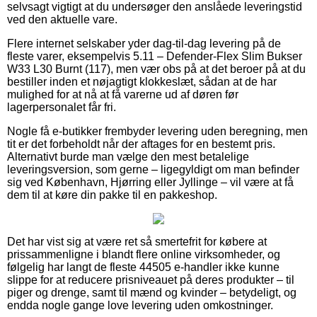
selvsagt vigtigt at du undersøger den anslåede leveringstid
ved den aktuelle vare.
Flere internet selskaber yder dag-til-dag levering på de
fleste varer, eksempelvis 5.11 – Defender-Flex Slim Bukser
W33 L30 Burnt (117), men vær obs på at det beroer på at du
bestiller inden et nøjagtigt klokkeslæt, sådan at de har
mulighed for at nå at få varerne ud af døren før
lagerpersonalet får fri.
Nogle få e-butikker frembyder levering uden beregning, men
tit er det forbeholdt når der aftages for en bestemt pris.
Alternativt burde man vælge den mest betalelige
leveringsversion, som gerne – ligegyldigt om man befinder
sig ved København, Hjørring eller Jyllinge – vil være at få
dem til at køre din pakke til en pakkeshop.
Det har vist sig at være ret så smertefrit for købere at
prissammenligne i blandt flere online virksomheder, og
følgelig har langt de fleste 44505 e-handler ikke kunne
slippe for at reducere prisniveauet på deres produkter – til
piger og drenge, samt til mænd og kvinder – betydeligt, og
endda nogle gange love levering uden omkostninger.