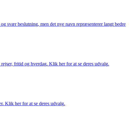
or og svær beslutning, men det nye navn repræsenterer langt bedre
rejser, fritid og hverdag. Klik her for at se deres udvalg.
r. Klik her for at se deres udvalg.