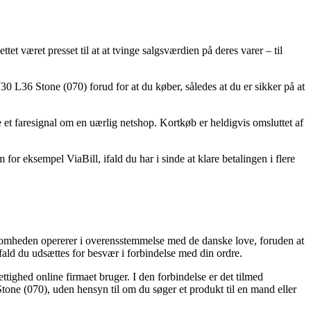
ttet været presset til at at tvinge salgsværdien på deres varer – til
30 L36 Stone (070) forud for at du køber, således at du er sikker på at
e et faresignal om en uærlig netshop. Kortkøb er heldigvis omsluttet af
or eksempel ViaBill, ifald du har i sinde at klare betalingen i flere
somheden opererer i overensstemmelse med de danske love, foruden at
fald du udsættes for besvær i forbindelse med din ordre.
ighed online firmaet bruger. I den forbindelse er det tilmed
one (070), uden hensyn til om du søger et produkt til en mand eller