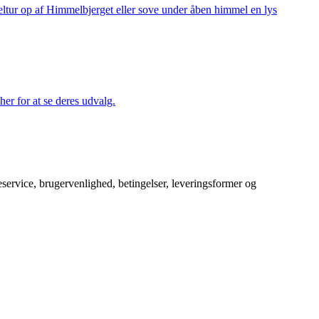
keltur op af Himmelbjerget eller sove under åben himmel en lys
her for at se deres udvalg.
service, brugervenlighed, betingelser, leveringsformer og