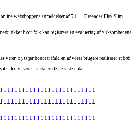
rgår online webshoppens anmeldelser af 5.11 – Defender-Flex Slim
 netbutikker hvor folk kan registrere en evaluering af virksomhedens
s varer, og tager honorar ifald en af vores brugere realiserer et køb.
at siden vi senest opdaterede de viste data.
1
1
1
1
1
1
1
1
1
1
1
1
1
1
1
1
1
1
1
1
1
1
1
1
1
1
1
1
1
1
1
1
1
1
1
1
1
1
1
1
1
1
1
1
1
1
1
1
1
1
1
1
1
1
1
1
1
1
1
1
1
1
1
1
1
1
1
1
1
1
1
1
1
1
1
1
1
1