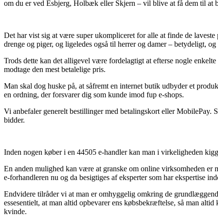
om du er ved Esbjerg, Holbæk eller Skjern – vil blive at få dem til at 
Det har vist sig at være super ukompliceret for alle at finde de laveste p
drenge og piger, og ligeledes også til herrer og damer – betydeligt, o
Trods dette kan det alligevel være fordelagtigt at efterse nogle enkel
modtage den mest betalelige pris.
Man skal dog huske på, at såfremt en internet butik udbyder et produkt
en ordning, der forsvarer dig som kunde imod fup e-shops.
Vi anbefaler generelt bestillinger med betalingskort eller MobilePay. S
bidder.
Inden nogen køber i en 44505 e-handler kan man i virkeligheden kigg
En anden mulighed kan være at granske om online virksomheden er med
e-forhandleren nu og da besigtiges af eksperter som har ekspertise ind
Endvidere tilråder vi at man er omhyggelig omkring de grundlæggende r
essesentielt, at man altid opbevarer ens købsbekræftelse, så man alt
kvinde.