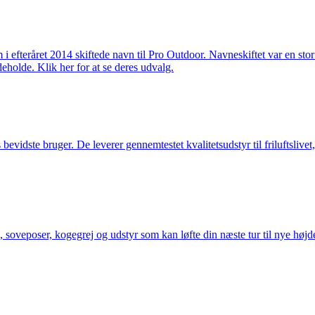
m i efteråret 2014 skiftede navn til Pro Outdoor. Navneskiftet var en st
deholde. Klik her for at se deres udvalg.
idste bruger. De leverer gennemtestet kvalitetsudstyr til friluftslivet, 
 soveposer, kogegrej og udstyr som kan løfte din næste tur til nye højde