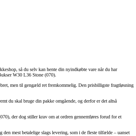
pakkeshop, så du selv kan hente din nyindkøbte vare når du har
m Bukser W30 L36 Stone (070).
pebret, men til gengæld ret fremkommelig. Den prisbilligste fragtløsning
emt du skal bruge din pakke omgående, og derfor er det altså
70), der dog stiller krav om at ordren gennemføres forud for et
den mest betalelige slags levering, som i de fleste tilfælde – uanset