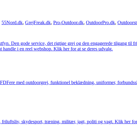
,
55Nord.dk
,
GrejFreak.dk
,
Pro-Outdoor.dk
,
OutdoorPro.dk
,
Outdoorst
estfyn. Den gode service, det rigtige grej og den engagerede tilgang til fr
at handle i en reel webshop. Klik her for at se deres udvalg.
og FDFere med outdoorgrej, funktionel beklædning, uniformer, forbundsskj
friluftsliv, skydesport, træning, militær, jagt, politi og vagt. Klik her fo