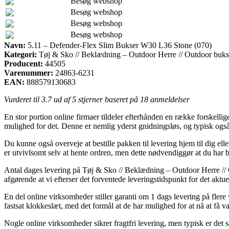
Besøg webshop
Besøg webshop
Besøg webshop
Besøg webshop
Navn:
5.11 – Defender-Flex Slim Bukser W30 L36 Stone (070)
Kategori:
Tøj & Sko // Beklædning – Outdoor Herre // Outdoor buks
Producent:
44505
Varenummer:
24863-6231
EAN:
888579130683
Vurderet til
3.7
ud af 5 stjerner baseret på
18
anmeldelser
En stor portion online firmaer tildeler efterhånden en række forskell
mulighed for det. Denne er nemlig yderst gnidningsløs, og typisk ogs
Du kunne også overveje at bestille pakken til levering hjem til dig ell
er utvivlsomt selv at hente ordren, men dette nødvendiggør at du har 
Antal dages levering på Tøj & Sko // Beklædning – Outdoor Herre // O
afgørende at vi efterser det forventede leveringstidspunkt for det aktue
En del online virksomheder stiller garanti om 1 dags levering på fler
fastsat klokkeslæt, med det formål at de har mulighed for at nå at få 
Nogle online virksomheder sikrer fragtfri levering, men typisk er det 