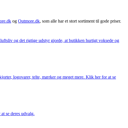
ore.dk
og
Outmore.dk
, som alle har et stort sortiment til gode priser.
iluftsliv og det rigtige udstyr gjorde, at butikken hurtigt voksede og
orter, logovarer, telte, mærker og meget mere. Klik her for at se
r at se deres udvalg.