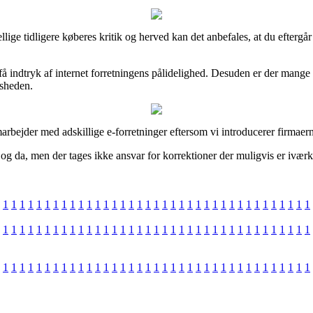
ellige tidligere køberes kritik og herved kan det anbefales, at du efte
å indtryk af internet forretningens pålidelighed. Desuden er der mange
dsheden.
rbejder med adskillige e-forretninger eftersom vi introducerer firmaerne
g da, men der tages ikke ansvar for korrektioner der muligvis er iværks
1
1
1
1
1
1
1
1
1
1
1
1
1
1
1
1
1
1
1
1
1
1
1
1
1
1
1
1
1
1
1
1
1
1
1
1
1
1
1
1
1
1
1
1
1
1
1
1
1
1
1
1
1
1
1
1
1
1
1
1
1
1
1
1
1
1
1
1
1
1
1
1
1
1
1
1
1
1
1
1
1
1
1
1
1
1
1
1
1
1
1
1
1
1
1
1
1
1
1
1
1
1
1
1
1
1
1
1
1
1
1