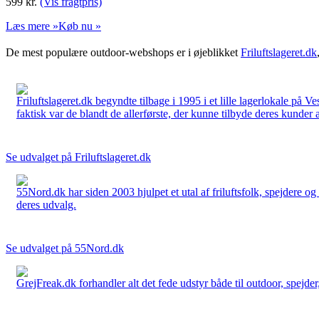
599
kr.
(Vis fragtpris)
Læs mere »
Køb nu »
De mest populære outdoor-webshops er i øjeblikket
Friluftslageret.dk
Friluftslageret.dk begyndte tilbage i 1995 i et lille lagerlokale på V
faktisk var de blandt de allerførste, der kunne tilbyde deres kunder 
Se udvalget på Friluftslageret.dk
55Nord.dk har siden 2003 hjulpet et utal af friluftsfolk, spejdere 
deres udvalg.
Se udvalget på 55Nord.dk
GrejFreak.dk forhandler alt det fede udstyr både til outdoor, spejder, 