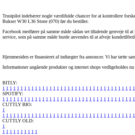
Trustpilot indebærer nogle værdifulde chancer for at kontrollere forsk
Bukser W30 L36 Stone (070) før du bestiller.
Facebook medfører på samme måde sådan set tiltalende genveje til at f
service, som på samme måde burde anvendes til at afveje kundetilfre
Hjemmesiden er finansieret af indtægter fra annoncer. Vi har tætte sama
Informationer angående produkter og internet shops vedligeholdes nu o
BITLY:
1
1
1
1
1
1
1
1
1
1
1
1
1
1
1
1
1
1
1
1
1
1
1
1
1
1
1
1
1
1
1
1
1
1
1
1
1
SPOTIFY:
1
1
1
1
1
1
1
1
1
1
1
1
1
1
1
1
1
1
1
1
1
1
1
1
1
1
1
1
1
1
1
1
1
1
1
1
1
CUTTLY BIO:
1
1
1
1
1
1
1
1
1
1
1
1
1
1
1
1
1
1
1
1
1
1
1
1
1
1
1
1
1
1
1
1
1
1
1
1
1
1
CUTTLY OLD:
1
1
1
1
1
1
1
1
1
1
1