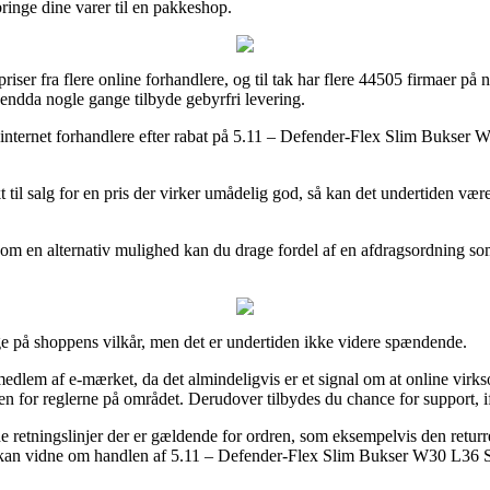
bringe dine varer til en pakkeshop.
riser fra flere online forhandlere, og til tak har flere 44505 firmaer på ne
g endda nogle gange tilbyde gebyrfri levering.
te internet forhandlere efter rabat på 5.11 – Defender-Flex Slim Bukser W
 til salg for en pris der virker umådelig god, så kan det undertiden vær
om en alternativ mulighed kan du drage fordel af en afdragsordning som f
e på shoppens vilkår, men det er undertiden ikke videre spændende.
lem af e-mærket, da det almindeligvis er et signal om at online virk
en for reglerne på området. Derudover tilbydes du chance for support, i
etningslinjer der er gældende for ordren, som eksempelvis den returrett
id kan vidne om handlen af 5.11 – Defender-Flex Slim Bukser W30 L36 St