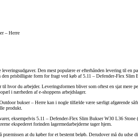
er – Herre
ige leveringsudgaver. Den mest populære er efterhånden levering til en 
å den prisbilligste form for fragt ved køb af 5.11 – Defender-Flex Sli
er til hvor du arbejder. Leveringsformen bliver som oftest en sjat mere 
bopæl i nærheden af e-shoppens arbejdslager.
utdoor bukser – Herre kan i nogle tilfælde være særligt afgørende såfr
lle produkt.
e varer, eksempelvis 5.11 – Defender-Flex Slim Bukser W30 L36 Stone (0
varerne ekspederet forinden lagermedarbejderne tager hjem.
så præmissen at du køber for et bestemt beløb. Derudover må du udse dig 