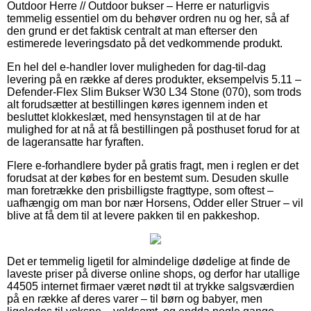
Outdoor Herre // Outdoor bukser – Herre er naturligvis
temmelig essentiel om du behøver ordren nu og her, så af
den grund er det faktisk centralt at man efterser den
estimerede leveringsdato på det vedkommende produkt.
En hel del e-handler lover muligheden for dag-til-dag
levering på en række af deres produkter, eksempelvis 5.11 –
Defender-Flex Slim Bukser W30 L34 Stone (070), som trods
alt forudsætter at bestillingen køres igennem inden et
besluttet klokkeslæt, med hensynstagen til at de har
mulighed for at nå at få bestillingen på posthuset forud for at
de lageransatte har fyraften.
Flere e-forhandlere byder på gratis fragt, men i reglen er det
forudsat at der købes for en bestemt sum. Desuden skulle
man foretrække den prisbilligste fragttype, som oftest –
uafhængig om man bor nær Horsens, Odder eller Struer – vil
blive at få dem til at levere pakken til en pakkeshop.
Det er temmelig ligetil for almindelige dødelige at finde de
laveste priser på diverse online shops, og derfor har utallige
44505 internet firmaer været nødt til at trykke salgsværdien
på en række af deres varer – til børn og babyer, men