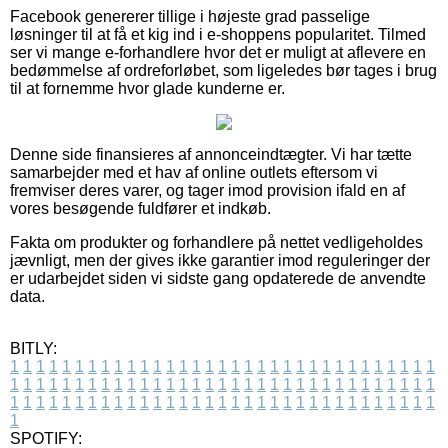
Facebook genererer tillige i højeste grad passelige
løsninger til at få et kig ind i e-shoppens popularitet. Tilmed
ser vi mange e-forhandlere hvor det er muligt at aflevere en
bedømmelse af ordreforløbet, som ligeledes bør tages i brug
til at fornemme hvor glade kunderne er.
Denne side finansieres af annonceindtægter. Vi har tætte
samarbejder med et hav af online outlets eftersom vi
fremviser deres varer, og tager imod provision ifald en af
vores besøgende fuldfører et indkøb.
Fakta om produkter og forhandlere på nettet vedligeholdes
jævnligt, men der gives ikke garantier imod reguleringer der
er udarbejdet siden vi sidste gang opdaterede de anvendte
data.
BITLY:
1
1
1
1
1
1
1
1
1
1
1
1
1
1
1
1
1
1
1
1
1
1
1
1
1
1
1
1
1
1
1
1
1
1
1
1
1
1
1
1
1
1
1
1
1
1
1
1
1
1
1
1
1
1
1
1
1
1
1
1
1
1
1
1
1
1
1
1
1
1
1
1
1
1
1
1
1
1
1
1
1
1
1
1
1
1
1
1
1
1
1
1
1
1
1
1
1
1
1
1
SPOTIFY: