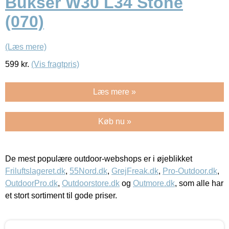
Bukser W30 L34 Stone
(070)
(Læs mere)
599
kr.
(Vis fragtpris)
Læs mere »
Køb nu »
De mest populære outdoor-webshops er i øjeblikket
Friluftslageret.dk
,
55Nord.dk
,
GrejFreak.dk
,
Pro-Outdoor.dk
,
OutdoorPro.dk
,
Outdoorstore.dk
og
Outmore.dk
, som alle har
et stort sortiment til gode priser.