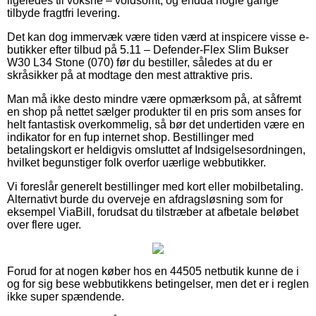
ligeledes til voksne – voldsomt, og endda nogle gange
tilbyde fragtfri levering.
Det kan dog immervæk være tiden værd at inspicere visse e-
butikker efter tilbud på 5.11 – Defender-Flex Slim Bukser
W30 L34 Stone (070) før du bestiller, således at du er
skråsikker på at modtage den mest attraktive pris.
Man må ikke desto mindre være opmærksom på, at såfremt
en shop på nettet sælger produkter til en pris som anses for
helt fantastisk overkommelig, så bør det undertiden være en
indikator for en fup internet shop. Bestillinger med
betalingskort er heldigvis omsluttet af Indsigelsesordningen,
hvilket begunstiger folk overfor uærlige webbutikker.
Vi foreslår generelt bestillinger med kort eller mobilbetaling.
Alternativt burde du overveje en afdragsløsning som for
eksempel ViaBill, forudsat du tilstræber at afbetale beløbet
over flere uger.
Forud for at nogen køber hos en 44505 netbutik kunne de i
og for sig bese webbutikkens betingelser, men det er i reglen
ikke super spændende.