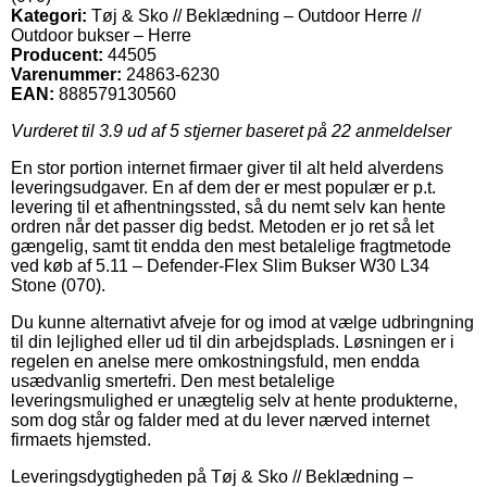
Kategori:
Tøj & Sko // Beklædning – Outdoor Herre //
Outdoor bukser – Herre
Producent:
44505
Varenummer:
24863-6230
EAN:
888579130560
Vurderet til
3.9
ud af 5 stjerner baseret på
22
anmeldelser
En stor portion internet firmaer giver til alt held alverdens
leveringsudgaver. En af dem der er mest populær er p.t.
levering til et afhentningssted, så du nemt selv kan hente
ordren når det passer dig bedst. Metoden er jo ret så let
gængelig, samt tit endda den mest betalelige fragtmetode
ved køb af 5.11 – Defender-Flex Slim Bukser W30 L34
Stone (070).
Du kunne alternativt afveje for og imod at vælge udbringning
til din lejlighed eller ud til din arbejdsplads. Løsningen er i
regelen en anelse mere omkostningsfuld, men endda
usædvanlig smertefri. Den mest betalelige
leveringsmulighed er unægtelig selv at hente produkterne,
som dog står og falder med at du lever nærved internet
firmaets hjemsted.
Leveringsdygtigheden på Tøj & Sko // Beklædning –