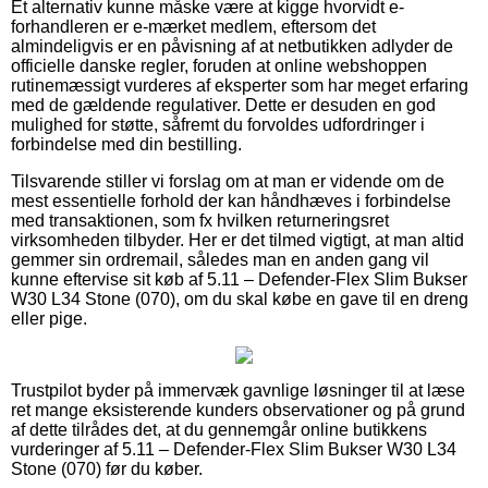
Et alternativ kunne måske være at kigge hvorvidt e-
forhandleren er e-mærket medlem, eftersom det
almindeligvis er en påvisning af at netbutikken adlyder de
officielle danske regler, foruden at online webshoppen
rutinemæssigt vurderes af eksperter som har meget erfaring
med de gældende regulativer. Dette er desuden en god
mulighed for støtte, såfremt du forvoldes udfordringer i
forbindelse med din bestilling.
Tilsvarende stiller vi forslag om at man er vidende om de
mest essentielle forhold der kan håndhæves i forbindelse
med transaktionen, som fx hvilken returneringsret
virksomheden tilbyder. Her er det tilmed vigtigt, at man altid
gemmer sin ordremail, således man en anden gang vil
kunne eftervise sit køb af 5.11 – Defender-Flex Slim Bukser
W30 L34 Stone (070), om du skal købe en gave til en dreng
eller pige.
Trustpilot byder på immervæk gavnlige løsninger til at læse
ret mange eksisterende kunders observationer og på grund
af dette tilrådes det, at du gennemgår online butikkens
vurderinger af 5.11 – Defender-Flex Slim Bukser W30 L34
Stone (070) før du køber.