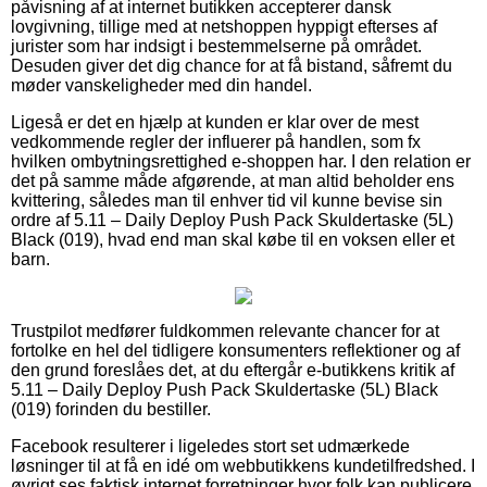
påvisning af at internet butikken accepterer dansk
lovgivning, tillige med at netshoppen hyppigt efterses af
jurister som har indsigt i bestemmelserne på området.
Desuden giver det dig chance for at få bistand, såfremt du
møder vanskeligheder med din handel.
Ligeså er det en hjælp at kunden er klar over de mest
vedkommende regler der influerer på handlen, som fx
hvilken ombytningsrettighed e-shoppen har. I den relation er
det på samme måde afgørende, at man altid beholder ens
kvittering, således man til enhver tid vil kunne bevise sin
ordre af 5.11 – Daily Deploy Push Pack Skuldertaske (5L)
Black (019), hvad end man skal købe til en voksen eller et
barn.
Trustpilot medfører fuldkommen relevante chancer for at
fortolke en hel del tidligere konsumenters reflektioner og af
den grund foreslåes det, at du eftergår e-butikkens kritik af
5.11 – Daily Deploy Push Pack Skuldertaske (5L) Black
(019) forinden du bestiller.
Facebook resulterer i ligeledes stort set udmærkede
løsninger til at få en idé om webbutikkens kundetilfredshed. I
øvrigt ses faktisk internet forretninger hvor folk kan publicere