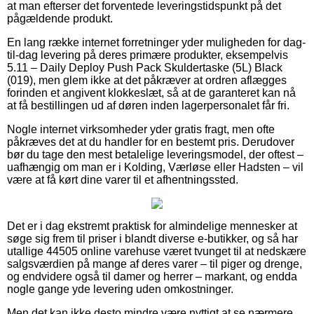
at man efterser det forventede leveringstidspunkt på det
pågældende produkt.
En lang række internet forretninger yder muligheden for dag-
til-dag levering på deres primære produkter, eksempelvis
5.11 – Daily Deploy Push Pack Skuldertaske (5L) Black
(019), men glem ikke at det påkræver at ordren aflægges
forinden et angivent klokkeslæt, så at de garanteret kan nå
at få bestillingen ud af døren inden lagerpersonalet får fri.
Nogle internet virksomheder yder gratis fragt, men ofte
påkræves det at du handler for en bestemt pris. Derudover
bør du tage den mest betalelige leveringsmodel, der oftest –
uafhængig om man er i Kolding, Værløse eller Hadsten – vil
være at få kørt dine varer til et afhentningssted.
Det er i dag ekstremt praktisk for almindelige mennesker at
søge sig frem til priser i blandt diverse e-butikker, og så har
utallige 44505 online varehuse været tvunget til at nedskære
salgsværdien på mange af deres varer – til piger og drenge,
og endvidere også til damer og herrer – markant, og endda
nogle gange yde levering uden omkostninger.
Men det kan ikke desto mindre være nyttigt at se nærmere