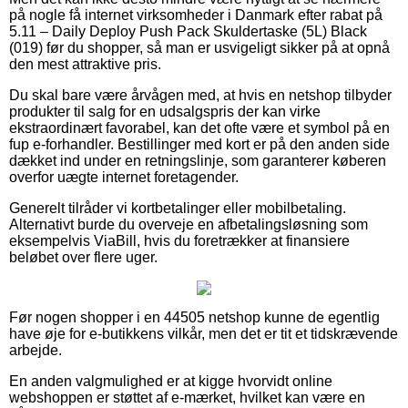
på nogle få internet virksomheder i Danmark efter rabat på
5.11 – Daily Deploy Push Pack Skuldertaske (5L) Black
(019) før du shopper, så man er usvigeligt sikker på at opnå
den mest attraktive pris.
Du skal bare være årvågen med, at hvis en netshop tilbyder
produkter til salg for en udsalgspris der kan virke
ekstraordinært favorabel, kan det ofte være et symbol på en
fup e-forhandler. Bestillinger med kort er på den anden side
dækket ind under en retningslinje, som garanterer køberen
overfor uægte internet foretagender.
Generelt tilråder vi kortbetalinger eller mobilbetaling.
Alternativt burde du overveje en afbetalingsløsning som
eksempelvis ViaBill, hvis du foretrækker at finansiere
beløbet over flere uger.
Før nogen shopper i en 44505 netshop kunne de egentlig
have øje for e-butikkens vilkår, men det er tit et tidskrævende
arbejde.
En anden valgmulighed er at kigge hvorvidt online
webshoppen er støttet af e-mærket, hvilket kan være en