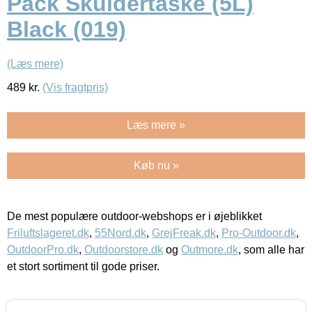
Pack Skuldertaske (5L)
Black (019)
(Læs mere)
489
kr.
(Vis fragtpris)
Læs mere »
Køb nu »
De mest populære outdoor-webshops er i øjeblikket
Friluftslageret.dk
,
55Nord.dk
,
GrejFreak.dk
,
Pro-Outdoor.dk
,
OutdoorPro.dk
,
Outdoorstore.dk
og
Outmore.dk
, som alle har
et stort sortiment til gode priser.