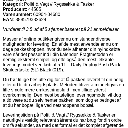
Kategori:
Politi & Vagt // Rygsække & Tasker
Producent:
44505
Varenummer:
60904-34680
EAN:
888579382624
Vurderet til
3.5
ud af 5 stjerner baseret på
21
anmeldelser
Masser af online butikker giver nu om stunder diverse
muligheder for levering. En af de mest anvendte er nu om
dage pakkeshoppen, hvor du selv afhenter din nyindkøbte
vare når det passer ind i din kalender. Fragtmetoden er
nemlig ekstremt simpel, og ofte også den mest letkøbte
leveringsmodel ved køb af 5.11 – Daily Deploy Push Pack
Skuldertaske (5L) Black (019).
Du bør tillige beslutte dig for at få pakken leveret til din bolig
eller ud til din arbejdsplads. Metoden bliver almindeligvis en
lille smule mere omkostningsfuld, men tillige yderst
overkommelig. Den mest betalelige leveringsmodel vil dog
altid være at du selv henter pakken, som dog er betinget af
at du har bopæl lige ved netshoppens bopæl.
Leveringstiden på Politi & Vagt // Rygsække & Tasker er
naturligvis vældig relevant såfremt du har brug for din ordre
om få sekunder, så med det formål er det komplet afgørende