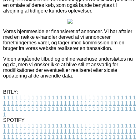
en omtale af deres køb, som også burde benyttes til
afvejning af tidligere kunders oplevelser.
Vores hjemmeside er finansieret af annoncer. Vi har aftaler
med en række e-handler derved at vi annoncerer
forretningernes varer, og tager imod kommission om en
bruger fra vores website realiserer en transaktion.
Viden angående tilbud og online varehuse understøttes nu
og da, men vi ønsker ikke at blive stillet ansvarlig for
modifikationer der eventuelt er realiseret efter sidste
opdatering af de anvendte data.
BITLY:
1
1
1
1
1
1
1
1
1
1
1
1
1
1
1
1
1
1
1
1
1
1
1
1
1
1
1
1
1
1
1
1
1
1
1
1
1
1
1
1
1
1
1
1
1
1
1
1
1
1
1
1
1
1
1
1
1
1
1
1
1
1
1
1
1
1
1
1
1
1
1
1
1
1
1
1
1
1
1
1
1
1
1
1
1
1
1
1
1
1
1
1
1
1
1
1
1
1
1
1
SPOTIFY:
1
1
1
1
1
1
1
1
1
1
1
1
1
1
1
1
1
1
1
1
1
1
1
1
1
1
1
1
1
1
1
1
1
1
1
1
1
1
1
1
1
1
1
1
1
1
1
1
1
1
1
1
1
1
1
1
1
1
1
1
1
1
1
1
1
1
1
1
1
1
1
1
1
1
1
1
1
1
1
1
1
1
1
1
1
1
1
1
1
1
1
1
1
1
1
1
1
1
1