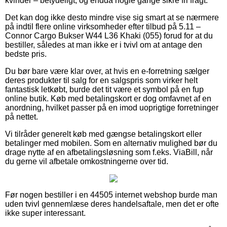
kvinder – betydeligt, og endda nogle gange sikre fri fragt.
Det kan dog ikke desto mindre vise sig smart at se nærmere
på indtil flere online virksomheder efter tilbud på 5.11 –
Connor Cargo Bukser W44 L36 Khaki (055) forud for at du
bestiller, således at man ikke er i tvivl om at antage den
bedste pris.
Du bør bare være klar over, at hvis en e-forretning sælger
deres produkter til salg for en salgspris som virker helt
fantastisk letkøbt, burde det tit være et symbol på en fup
online butik. Køb med betalingskort er dog omfavnet af en
anordning, hvilket passer på en imod uoprigtige forretninger
på nettet.
Vi tilråder generelt køb med gængse betalingskort eller
betalinger med mobilen. Som en alternativ mulighed bør du
drage nytte af en afbetalingsløsning som f.eks. ViaBill, når
du gerne vil afbetale omkostningerne over tid.
Før nogen bestiller i en 44505 internet webshop burde man
uden tvivl gennemlæse deres handelsaftale, men det er ofte
ikke super interessant.