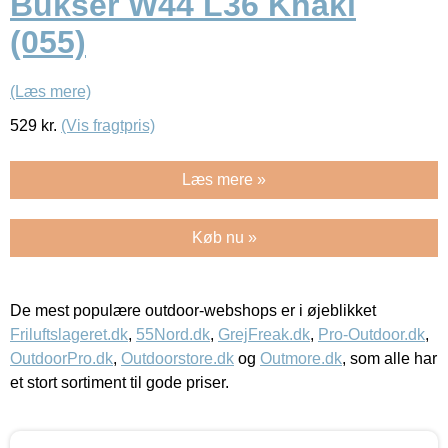
Bukser W44 L36 Khaki
(055)
(Læs mere)
529
kr.
(Vis fragtpris)
Læs mere »
Køb nu »
De mest populære outdoor-webshops er i øjeblikket
Friluftslageret.dk
,
55Nord.dk
,
GrejFreak.dk
,
Pro-Outdoor.dk
,
OutdoorPro.dk
,
Outdoorstore.dk
og
Outmore.dk
, som alle har
et stort sortiment til gode priser.