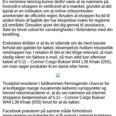
En nemmere løsning kunne derfor være at se nærmere på
hvorvidt e-shoppen er verificeret af e-mærket, grundet at det
typisk er en indikation om at online virksomheden
anerkender de officielle regler, foruden at shoppen fra tid til
anden tilses af fagfolk der har ekspertise inden for reglerne
på området. Desuden giver det dig genvej til assistance,
ifald du bliver udsat for vanskeligheder i forbindelse med din
bestilling.
Endvidere tilråder vi at du er vidende om de mest basale
forhold der gælder for købet, eksempelvis hvilken returpolitik
netshoppen har. I relation til det er det tillige relevant, at man
stadig sikrer sin faktura e-mail, så man altid kan eftervise
købet af 5.11 – Connor Cargo Bukser W44 L36 Khaki (055),
om man søger produkter til en dame eller herre.
Trustpilot resulterer i fuldkommen fremragende chancer for
at kortlægge mange nuværende køberes synspunkter og
herved rekommanderer vi, at du ser nærmere på internet
shoppens bedømmelser af 5.11 – Connor Cargo Bukser
W44 L36 Khaki (055) forud for at du køber.
Facebook præsterer på samme måde forholdsvis
ønskværdige muligheder for at få indsigt i internet butikkens