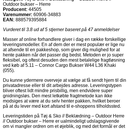
Outdoor bukser – Herre
Producent:
44505
Varenummer:
60906-34883
EAN:
888579395884
Vurderet til
3.8
ud af 5 stjerner baseret på
47
anmeldelser
Masser af online forhandlere giver i dag en række forskellige
leveringsmodeller. En af dem der er mest populær er lige nu
at afsende til en pakkeshop, som giver dig mulighed for at
hente pakken når det passer dig bedst. Metoden er jo super
fleksibel, og oftest desuden den mest betalelige fragtløsning
ved køb af 5.11 – Connor Cargo Bukser W44 L36 Khaki
(055).
Du kunne ydermere overveje at vælge at få sendt hjem til din
privatadresse eller til dit arbejdes adresse. Leveringstypen
bliver oftest lidt mindre prisbillig, men endvidere super
gnidningsløs. Den mest letkøbte fragtmetode kan ikke
modsiges at være at du selv henter pakken, hvilket beroer
på at du lever med kort afstand til e-shoppens tilholdssted.
Leveringstiden på Tøj & Sko // Beklædning – Outdoor Herre
// Outdoor bukser – Herre er ualmindeligt udslagsgivende
om vi mangler ordren om et øjeblik, og med det formål er det