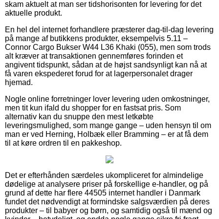
skam aktuelt at man ser tidshorisonten for levering for det
aktuelle produkt.
En hel del internet forhandlere præsterer dag-til-dag levering
på mange af butikkens produkter, eksempelvis 5.11 –
Connor Cargo Bukser W44 L36 Khaki (055), men som trods
alt kræver at transaktionen gennemføres forinden et
angivent tidspunkt, sådan at de højst sandsynligt kan nå at
få varen ekspederet forud for at lagerpersonalet drager
hjemad.
Nogle online forretninger lover levering uden omkostninger,
men tit kun ifald du shopper for en fastsat pris. Som
alternativ kan du snuppe den mest letkøbte
leveringsmulighed, som mange gange – uden hensyn til om
man er ved Herning, Holbæk eller Bramming – er at få dem
til at køre ordren til en pakkeshop.
Det er efterhånden særdeles ukompliceret for almindelige
dødelige at analysere priser på forskellige e-handler, og på
grund af dette har flere 44505 internet handler i Danmark
fundet det nødvendigt at formindske salgsværdien på deres
produkter – til babyer og børn, og samtidig også til mænd og