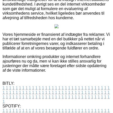
kundetilfredshed. I øvrigt ses en del internet virksomheder
som gør det muligt at formulere en evaluering af
virksomhedens service, hvilket ligeledes bør anvendes til
afvejning af tilfredsheden hos kunderne.
Vores hjemmeside er finansieret af indtægter fra reklamer. Vi
har et tæt samarbejde med en del butikker på nettet når vi
publicerer forretningernes varer, og indkasserer betaling i
tilfælde af at en af vores besøgende fuldfører en ordre.
Informationer omkring produkter og internet forhandlere
ajourføres nu og da, men vi kan ikke stilles ansvarlig for
justeringer der måtte være foretaget efter sidste opdatering
af de viste informationer.
BITLY:
1
1
1
1
1
1
1
1
1
1
1
1
1
1
1
1
1
1
1
1
1
1
1
1
1
1
1
1
1
1
1
1
1
1
1
1
1
1
1
1
1
1
1
1
1
1
1
1
1
1
1
1
1
1
1
1
1
1
1
1
1
1
1
1
1
1
1
1
1
1
1
1
1
1
1
1
1
1
1
1
1
1
1
1
1
1
1
1
1
1
1
1
1
1
1
1
1
1
1
1
SPOTIFY:
1
1
1
1
1
1
1
1
1
1
1
1
1
1
1
1
1
1
1
1
1
1
1
1
1
1
1
1
1
1
1
1
1