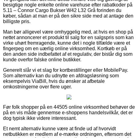
besigtige nogle enkelte online varehuse efter rabatkoder på
5.11 – Connor Cargo Bukser W42 L32 Grå forinden du
køber, sådan at man er på den sikre side med at antage den
billigste pris.
Man bør alligevel være omhyggelig med, at hvis en shop på
nettet annoncerer et produkt til salg for en salgspris som kan
virke uhørt fremragende, kunne det i nogle tilfælde være et
fingerpeg om en uærlig online virksomhed. Kortkøb er på
den anden side indbefattet af et regulativ, der bistår dig som
kunde overfor falske online butikker.
Generelt slår vi et slag for kortbestillinger eller MobilePay.
Som alternativ kan du udnytte en afdragsløsning som
eksempelvis ViaBill, hvis du ønsker at afbetale
omkostningerne over flere uger.
Før folk shopper på en 44505 online virksomhed behøver de
på en vis måde gennemse e-shoppens handelsvilkår, det er
dog typisk ikke videre interessant.
Et nemt alternativ kunne være at finde ud af hvorvidt
netbutikken er medlem af e-mærke ordningen, eftersom det