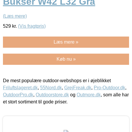
Bukser W42 L32 Grå
(Læs mere)
529
kr.
(Vis fragtpris)
Læs mere »
Køb nu »
De mest populære outdoor-webshops er i øjeblikket
Friluftslageret.dk
,
55Nord.dk
,
GrejFreak.dk
,
Pro-Outdoor.dk
,
OutdoorPro.dk
,
Outdoorstore.dk
og
Outmore.dk
, som alle har
et stort sortiment til gode priser.