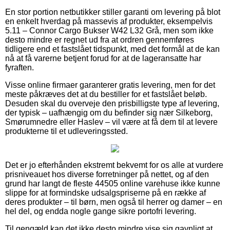
En stor portion netbutikker stiller garanti om levering på blot
en enkelt hverdag på massevis af produkter, eksempelvis
5.11 – Connor Cargo Bukser W42 L32 Grå, men som ikke
desto mindre er regnet ud fra at ordren gennemføres
tidligere end et fastslået tidspunkt, med det formål at de kan
nå at få varerne betjent forud for at de lageransatte har
fyraften.
Visse online firmaer garanterer gratis levering, men for det
meste påkræves det at du bestiller for et fastslået beløb.
Desuden skal du overveje den prisbilligste type af levering,
der typisk – uafhængig om du befinder sig nær Silkeborg,
Smørumnedre eller Haslev – vil være at få dem til at levere
produkterne til et udleveringssted.
Det er jo efterhånden ekstremt bekvemt for os alle at vurdere
prisniveauet hos diverse forretninger på nettet, og af den
grund har langt de fleste 44505 online varehuse ikke kunne
slippe for at formindske udsalgspriserne på en række af
deres produkter – til børn, men også til herrer og damer – en
hel del, og endda nogle gange sikre portofri levering.
Til gengæld kan det ikke desto mindre vise sig gavnligt at