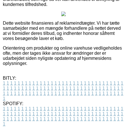
kundernes tilfredshed.
Dette website finansieres af reklameindtægter. Vi har tætte
samarbejder med en mængde forhandlere på nettet derved
at vi formidler deres tilbud, og indhenter honorar såfremt
vores besøgende laver et køb.
Orientering om produkter og online varehuse vedligeholdes
ofte, men der tages ikke ansvar for ændringer der er
udarbejdet siden nyligste opdatering af hjemmesidens
oplysninger.
BITLY:
1
1
1
1
1
1
1
1
1
1
1
1
1
1
1
1
1
1
1
1
1
1
1
1
1
1
1
1
1
1
1
1
1
1
1
1
1
1
1
1
1
1
1
1
1
1
1
1
1
1
1
1
1
1
1
1
1
1
1
1
1
1
1
1
1
1
1
1
1
1
1
1
1
1
1
1
1
1
1
1
1
1
1
1
1
1
1
1
1
1
1
1
1
1
1
1
1
1
1
1
SPOTIFY:
1
1
1
1
1
1
1
1
1
1
1
1
1
1
1
1
1
1
1
1
1
1
1
1
1
1
1
1
1
1
1
1
1
1
1
1
1
1
1
1
1
1
1
1
1
1
1
1
1
1
1
1
1
1
1
1
1
1
1
1
1
1
1
1
1
1
1
1
1
1
1
1
1
1
1
1
1
1
1
1
1
1
1
1
1
1
1
1
1
1
1
1
1
1
1
1
1
1
1
1