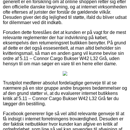
generelt er en forsikring om at online shoppen retter sig efter
den officielle danske lovgivning, og at internet virksomheden
ofte efterses af jurister der forstår de gældende vilkår.
Desuden giver det dig lejlighed til støtte, ifald du bliver udsat
for dilemmaer ved dit indkøb.
Foruden dette foreslåes det at kunden er på vagt for de mest
relevante reglementer der har indvirkning på købet,
eksempelvis den returneringsret butikken benytter. På grund
af dette er det også essesentielt, at man altid beholder sin
kvitteringsmail, så man en anden gang vil kunne bevise sin
ordre af 5.11 – Connor Cargo Bukser W42 L32 Grå, uden
hensyn til om man søger en vare til en herre eller dame.
Trustpilot medfører absolut fordelagtige genveje til at se
nærmere på en stor gruppe andre brugeres bedømmelser og
af den grund støtter vi, at du evaluerer internet butikkens
kritik af 5.11 – Connor Cargo Bukser W42 L32 Grå før du
lægger din bestilling.
Facebook genererer lige så vel altid relevante genveje til at
få indsigt i internet forretningens troværdighed. Desuden er
der faktisk netbutikker hvor kunder kan afgive en kritik af
ordreforløbet, som lige så vel kan anvendes til afvejning af