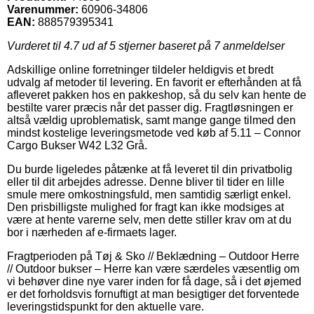
Varenummer:
60906-34806
EAN:
888579395341
Vurderet til
4.7
ud af 5 stjerner baseret på
7
anmeldelser
Adskillige online forretninger tildeler heldigvis et bredt
udvalg af metoder til levering. En favorit er efterhånden at få
afleveret pakken hos en pakkeshop, så du selv kan hente de
bestilte varer præcis når det passer dig. Fragtløsningen er
altså vældig uproblematisk, samt mange gange tilmed den
mindst kostelige leveringsmetode ved køb af 5.11 – Connor
Cargo Bukser W42 L32 Grå.
Du burde ligeledes påtænke at få leveret til din privatbolig
eller til dit arbejdes adresse. Denne bliver til tider en lille
smule mere omkostningsfuld, men samtidig særligt enkel.
Den prisbilligste mulighed for fragt kan ikke modsiges at
være at hente varerne selv, men dette stiller krav om at du
bor i nærheden af e-firmaets lager.
Fragtperioden på Tøj & Sko // Beklædning – Outdoor Herre
// Outdoor bukser – Herre kan være særdeles væsentlig om
vi behøver dine nye varer inden for få dage, så i det øjemed
er det forholdsvis fornuftigt at man besigtiger det forventede
leveringstidspunkt for den aktuelle vare.