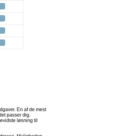
udgaver. En af de mest
det passer dig.
vidste løsning til