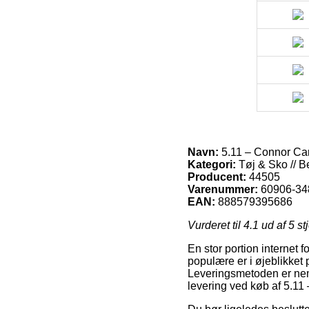
Navn:
5.11 – Connor Ca
Kategori:
Tøj & Sko // B
Producent:
44505
Varenummer:
60906-34
EAN:
888579395686
Vurderet til
4.1
ud af 5 st
En stor portion internet
populære er i øjeblikket
Leveringsmetoden er neml
levering ved køb af 5.1