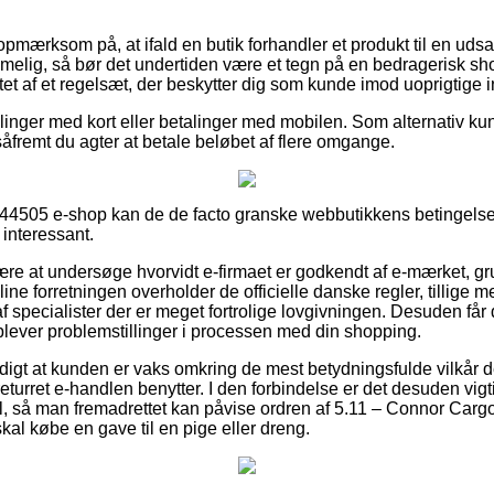
pmærksom på, at ifald en butik forhandler et produkt til en uds
lig, så bør det undertiden være et tegn på en bedragerisk sho
t af et regelsæt, der beskytter dig som kunde imod uoprigtige i
illinger med kort eller betalinger med mobilen. Som alternativ 
såfremt du agter at betale beløbet af flere omgange.
44505 e-shop kan de de facto granske webbutikkens betingelser
 interessant.
være at undersøge hvorvidt e-firmaet er godkendt af e-mærket, gr
line forretningen overholder de officielle danske regler, tillige 
 specialister der er meget fortrolige lovgivningen. Desuden får du
plever problemstillinger i processen med din shopping.
digt at kunden er vaks omkring de mest betydningsfulde vilkår d
returret e-handlen benytter. I den forbindelse er det desuden vigt
il, så man fremadrettet kan påvise ordren af 5.11 – Connor Ca
skal købe en gave til en pige eller dreng.