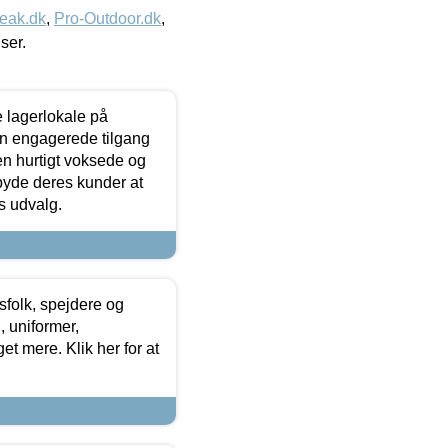
eak.dk
,
Pro-Outdoor.dk
,
iser.
le lagerlokale på
den engagerede tilgang
kken hurtigt voksede og
lbyde deres kunder at
s udvalg.
tsfolk, spejdere og
 uniformer,
et mere. Klik her for at