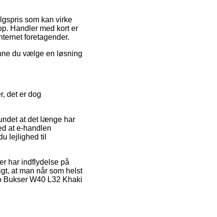
algspris som kan virke
p. Handler med kort er
nternet foretagender.
kunne du vælge en løsning
, det er dog
undet at det længe har
med at e-handlen
 lejlighed til
er har indflydelse på
igt, at man når som helst
rgo Bukser W40 L32 Khaki