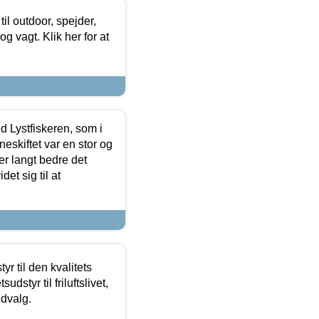
il outdoor, spejder,
 og vagt. Klik her for at
d Lystfiskeren, som i
neskiftet var en stor og
r langt bedre det
et sig til at
r til den kvalitets
dstyr til friluftslivet,
udvalg.