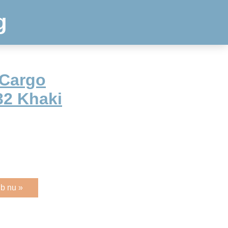
g
 Cargo
32 Khaki
b nu »