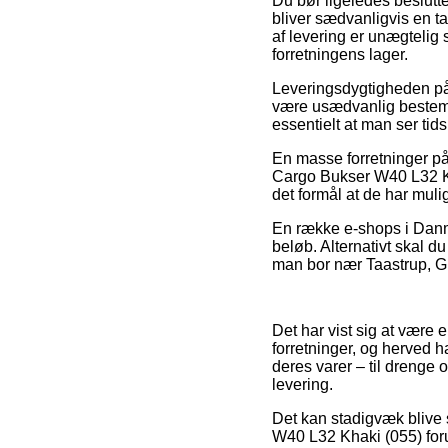
Du bør ligeledes beslutte 
bliver sædvanligvis en t
af levering er unægtelig
forretningens lager.
Leveringsdygtigheden på 
være usædvanlig bestemm
essentielt at man ser tid
En masse forretninger på
Cargo Bukser W40 L32 Kha
det formål at de har muli
En række e-shops i Danma
beløb. Alternativt skal d
man bor nær Taastrup, Gren
Det har vist sig at være 
forretninger, og herved h
deres varer – til drenge 
levering.
Det kan stadigvæk blive 
W40 L32 Khaki (055) foru