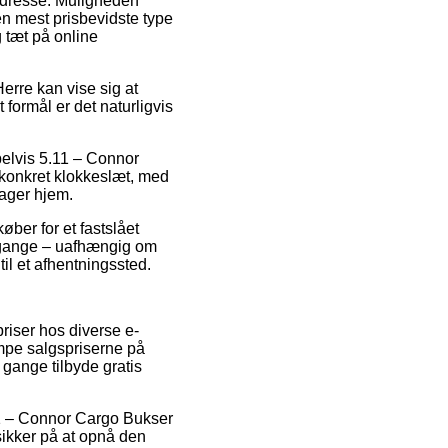
s adresse. Muligheden
n mest prisbevidste type
 tæt på online
erre kan vise sig at
ormål er det naturligvis
pelvis 5.11 – Connor
 konkret klokkeslæt, med
tager hjem.
ber for et fastslået
ge gange – uafhængig om
til et afhentningssted.
priser hos diverse e-
ampe salgspriserne på
 gange tilbyde gratis
.11 – Connor Cargo Bukser
sikker på at opnå den