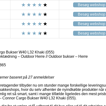
Besøg webshop
Besøg webshop
Besøg webshop
Besøg webshop
rgo Bukser W40 L32 Khaki (055)
eklædning – Outdoor Herre // Outdoor bukser – Herre
865
jerner baseret på
27
anmeldelser
 foretagender tilbyder nu om stunder mange forskellige leverings
 pakkeshops, hvor du selv afhenter de nyindkøbte produkter når 
ig ret så smart, samt i mange tilfælde ligeledes den mest prisbe
1 – Connor Cargo Bukser W40 L32 Khaki (055).