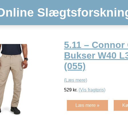
Online Slægtsforsknin
5.11 – Connor
Bukser W40 L
(055)
(Læs mere)
529
kr.
(Vis fragtpris)
Læs mere »
Kø