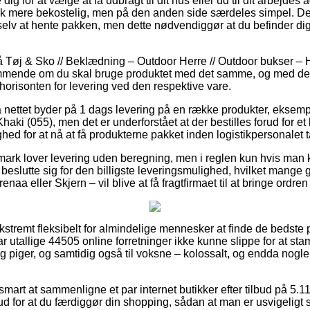
dig for at vælge at få udbragt til dit hus eller ud til dit arbejde
ak mere bekostelig, men på den anden side særdeles simpel. De
 selv at hente pakken, men dette nødvendiggør at du befinder dig
Tøj & Sko // Beklædning – Outdoor Herre // Outdoor bukser – H
ende om du skal bruge produktet med det samme, og med det f
shorisonten for levering ved den respektive vare.
 nettet byder på 1 dags levering på en række produkter, eksem
ki (055), men det er underforstået at der bestilles forud for et
ghed for at nå at få produkterne pakket inden logistikpersonalet 
rk lover levering uden beregning, men i reglen kun hvis man kø
u beslutte sig for den billigste leveringsmulighed, hvilket man
aa eller Skjern – vil blive at få fragtfirmaet til at bringe ordren 
ekstremt fleksibelt for almindelige mennesker at finde de bedste 
ar utallige 44505 online forretninger ikke kunne slippe for at st
og piger, og samtidig også til voksne – kolossalt, og endda nogle
smart at sammenligne et par internet butikker efter tilbud på 5
d for at du færdiggør din shopping, sådan at man er usvigeligt 