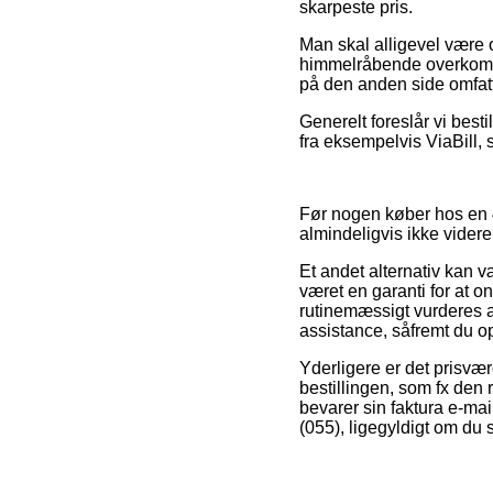
skarpeste pris.
Man skal alligevel være o
himmelråbende overkomme
på den anden side omfatte
Generelt foreslår vi best
fra eksempelvis ViaBill, 
Før nogen køber hos en 
almindeligvis ikke videre
Et andet alternativ kan 
været en garanti for at on
rutinemæssigt vurderes af
assistance, såfremt du o
Yderligere er det prisvær
bestillingen, som fx den 
bevarer sin faktura e-ma
(055), ligegyldigt om du 