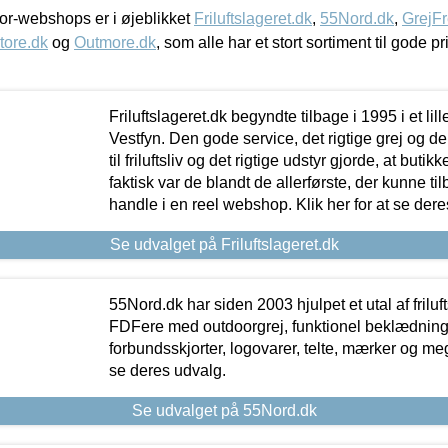
r-webshops er i øjeblikket
Friluftslageret.dk
,
55Nord.dk
,
GrejFr
tore.dk
og
Outmore.dk
, som alle har et stort sortiment til gode pr
Friluftslageret.dk begyndte tilbage i 1995 i et lil
Vestfyn. Den gode service, det rigtige grej og 
til friluftsliv og det rigtige udstyr gjorde, at buti
faktisk var de blandt de allerførste, der kunne ti
handle i en reel webshop. Klik her for at se dere
Se udvalget på Friluftslageret.dk
55Nord.dk har siden 2003 hjulpet et utal af friluf
FDFere med outdoorgrej, funktionel beklædning,
forbundsskjorter, logovarer, telte, mærker og meg
se deres udvalg.
Se udvalget på 55Nord.dk