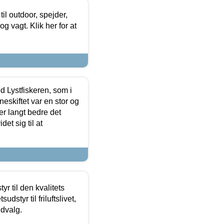
il outdoor, spejder,
 og vagt. Klik her for at
d Lystfiskeren, som i
neskiftet var en stor og
r langt bedre det
et sig til at
r til den kvalitets
dstyr til friluftslivet,
udvalg.