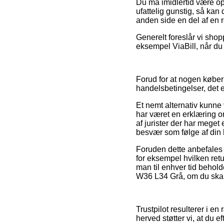
Du må imidlertid være op
ufattelig gunstig, så kan
anden side en del af en 
Generelt foreslår vi shop
eksempel ViaBill, når du 
Forud for at nogen køber
handelsbetingelser, det 
Et nemt alternativ kunne
har været en erklæring om
af jurister der har meget
besvær som følge af din 
Foruden dette anbefales 
for eksempel hvilken retu
man til enhver tid behol
W36 L34 Grå, om du skal 
Trustpilot resulterer i 
herved støtter vi, at du