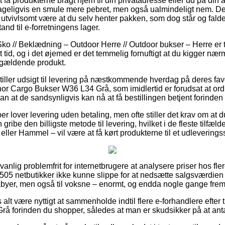
 få produkterne bragt hjem til din privatadresse eller ud på din 
ageligvis en smule mere pebret, men også ualmindeligt nem. De
g utvivlsomt være at du selv henter pakken, som dog står og fald
and til e-forretningens lager.
ko // Beklædning – Outdoor Herre // Outdoor bukser – Herre er
t tid, og i det øjemed er det temmelig fornuftigt at du kigger n
ågældende produkt.
stiller udsigt til levering på næstkommende hverdag på deres fav
r Cargo Bukser W36 L34 Grå, som imidlertid er forudsat at ordr
an at de sandsynligvis kan nå at få bestillingen betjent forinden
r lover levering uden betaling, men ofte stiller det krav om at du
gribe den billigste metode til levering, hvilket i de fleste tilfæ
er Hammel – vil være at få kørt produkterne til et udleverings
nlig problemfrit for internetbrugere at analysere priser hos fle
4505 netbutikker ikke kunne slippe for at nedsætte salgsværdien
abyer, men også til voksne – enormt, og endda nogle gange fremb
 alt være nyttigt at sammenholde indtil flere e-forhandlere efter
å forinden du shopper, således at man er skudsikker på at ant