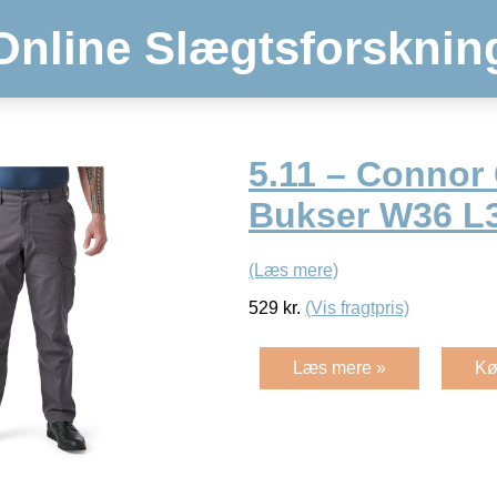
Online Slægtsforsknin
5.11 – Connor
Bukser W36 L
(Læs mere)
529
kr.
(Vis fragtpris)
Læs mere »
Kø