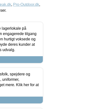
eak.dk
,
Pro-Outdoor.dk
,
iser.
le lagerlokale på
den engagerede tilgang
kken hurtigt voksede og
lbyde deres kunder at
s udvalg.
tsfolk, spejdere og
 uniformer,
et mere. Klik her for at