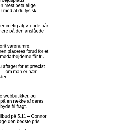
arbejdsplads.
n mest betalelige
er med at du fysisk
 temmelig afgørende når
ærmere på den anslåede
orit varenumre,
en placeres forud for et
 medarbejderne får fri.
 aftager for et præcist
lde – om man er nær
sted.
re webbutikker, og
 på en række af deres
yde fri fragt.
 tilbud på 5.11 – Connor
age den bedste pris.