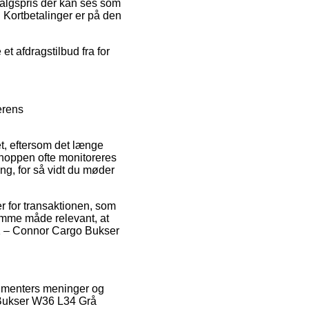
salgspris der kan ses som
. Kortbetalinger er på den
t afdragstilbud fra for
erens
et, eftersom det længe
tshoppen ofte monitoreres
ng, for så vidt du møder
r for transaktionen, som
 samme måde relevant, at
.11 – Connor Cargo Bukser
sumenters meninger og
o Bukser W36 L34 Grå