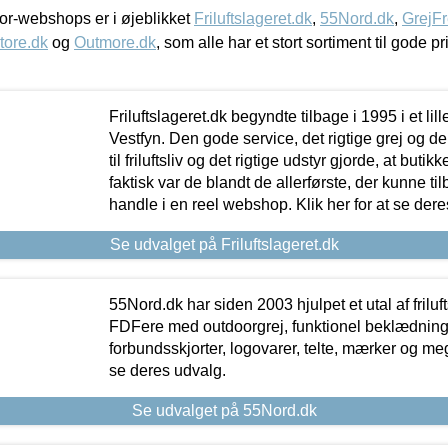
r-webshops er i øjeblikket
Friluftslageret.dk
,
55Nord.dk
,
GrejFr
tore.dk
og
Outmore.dk
, som alle har et stort sortiment til gode pr
Friluftslageret.dk begyndte tilbage i 1995 i et lil
Vestfyn. Den gode service, det rigtige grej og 
til friluftsliv og det rigtige udstyr gjorde, at buti
faktisk var de blandt de allerførste, der kunne ti
handle i en reel webshop. Klik her for at se dere
Se udvalget på Friluftslageret.dk
55Nord.dk har siden 2003 hjulpet et utal af friluf
FDFere med outdoorgrej, funktionel beklædning,
forbundsskjorter, logovarer, telte, mærker og meg
se deres udvalg.
Se udvalget på 55Nord.dk