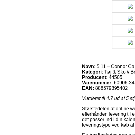
Navn:
5.11 – Connor Ca
Kategori:
Tøj & Sko // B
Producent:
44505
Varenummer:
60906-34
EAN:
888579395402
Vurderet til
4.7
ud af 5 st
Størstedelen af online w
efterhånden levering til e
det passer ind i din kale
leveringstype ved køb a