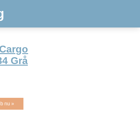
g
 Cargo
34 Grå
b nu »