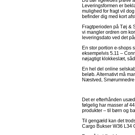
Du bør ligeledes prøve at
Leveringsformen er bekl
mulighed for fragt vil do
befinder dig med kort afst
Fragtperioden på Tøj & S
vi mangler ordren om kor
leveringsdato ved det p
En stor portion e-shops 
eksempelvis 5.11 – Conno
nøjagtigt klokkeslæt, såd
En hel del online selskabe
beløb. Alternativt må man 
Næstved, Smørumnedre ell
Det er efterhånden usædva
følgelig har masser af 4
produkter – til børn og b
Til gengæld kan det trods
Cargo Bukser W36 L34 Gr