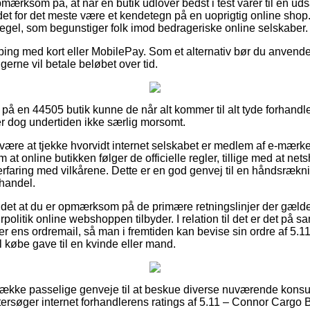
mærksom på, at når en butik udlover bedst i test varer til en ud
 det for det meste være et kendetegn på en uoprigtig online shop
regel, som begunstiger folk imod bedrageriske online selskaber.
ping med kort eller MobilePay. Som et alternativ bør du anvende e
gerne vil betale beløbet over tid.
 på en 44505 butik kunne de når alt kommer til alt tyde forhandl
er dog undertiden ikke særlig morsomt.
 være at tjekke hvorvidt internet selskabet er medlem af e-mærk
 at online butikken følger de officielle regler, tillige med at ne
 erfaring med vilkårene. Dette er en god genvej til en håndsrækni
handel.
det at du er opmærksom på de primære retningslinjer der gælde
rpolitik online webshoppen tilbyder. I relation til det er det på
der ens ordremail, så man i fremtiden kan bevise sin ordre af 5
købe gave til en kvinde eller mand.
en række passelige genveje til at beskue diverse nuværende kon
 eftersøger internet forhandlerens ratings af 5.11 – Connor Carg