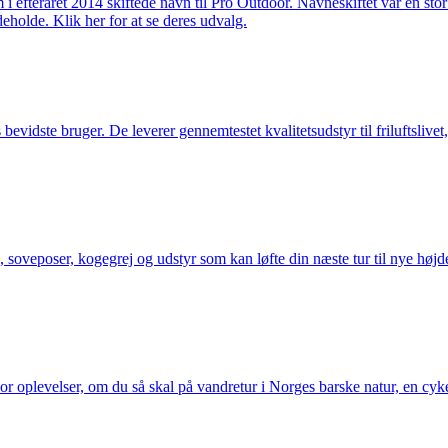
m i efteråret 2014 skiftede navn til Pro Outdoor. Navneskiftet var en st
deholde. Klik her for at se deres udvalg.
idste bruger. De leverer gennemtestet kvalitetsudstyr til friluftslivet, 
 soveposer, kogegrej og udstyr som kan løfte din næste tur til nye højde
or oplevelser, om du så skal på vandretur i Norges barske natur, en cy