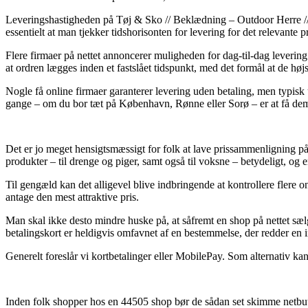
Leveringshastigheden på Tøj & Sko // Beklædning – Outdoor Herre // O
essentielt at man tjekker tidshorisonten for levering for det relevante p
Flere firmaer på nettet annoncerer muligheden for dag-til-dag lever
at ordren lægges inden et fastslået tidspunkt, med det formål at de højs
Nogle få online firmaer garanterer levering uden betaling, men typisk 
gange – om du bor tæt på København, Rønne eller Sorø – er at få dem ti
Det er jo meget hensigtsmæssigt for folk at lave prissammenligning p
produkter – til drenge og piger, samt også til voksne – betydeligt, o
Til gengæld kan det alligevel blive indbringende at kontrollere flere 
antage den mest attraktive pris.
Man skal ikke desto mindre huske på, at såfremt en shop på nettet sæl
betalingskort er heldigvis omfavnet af en bestemmelse, der redder en
Generelt foreslår vi kortbetalinger eller MobilePay. Som alternativ kan
Inden folk shopper hos en 44505 shop bør de sådan set skimme netbuti