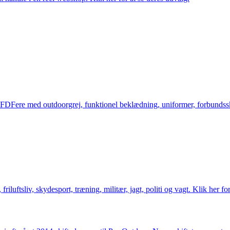
og FDFere med outdoorgrej, funktionel beklædning, uniformer, forbundsskj
friluftsliv, skydesport, træning, militær, jagt, politi og vagt. Klik her fo