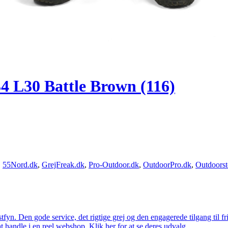
4 L30 Battle Brown (116)
,
55Nord.dk
,
GrejFreak.dk
,
Pro-Outdoor.dk
,
OutdoorPro.dk
,
Outdoorst
estfyn. Den gode service, det rigtige grej og den engagerede tilgang til fr
at handle i en reel webshop. Klik her for at se deres udvalg.