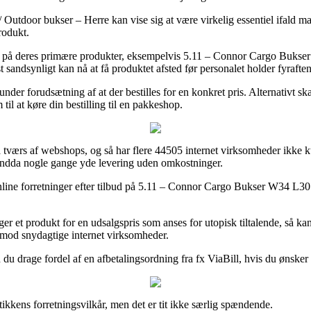
utdoor bukser – Herre kan vise sig at være virkelig essentiel ifald man
rodukt.
ing på deres primære produkter, eksempelvis 5.11 – Connor Cargo Bukse
t sandsynligt kan nå at få produktet afsted før personalet holder fyraften
under forudsætning af at der bestilles for en konkret pris. Alternativt 
l at køre din bestilling til en pakkeshop.
å tværs af webshops, og så har flere 44505 internet virksomheder ikke 
g endda nogle gange yde levering uden omkostninger.
online forretninger efter tilbud på 5.11 – Connor Cargo Bukser W34 L30 
ger et produkt for en udsalgspris som anses for utopisk tiltalende, så 
 imod snydagtige internet virksomheder.
 du drage fordel af en afbetalingsordning fra fx ViaBill, hvis du ønsker a
kkens forretningsvilkår, men det er tit ikke særlig spændende.