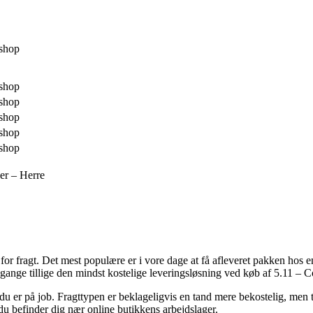
shop
shop
shop
shop
shop
shop
er – Herre
r for fragt. Det mest populære er i vore dage at få afleveret pakken hos
 gange tillige den mindst kostelige leveringsløsning ved køb af 5.11 
 du er på job. Fragttypen er beklageligvis en tand mere bekostelig, men ti
du befinder dig nær online butikkens arbejdslager.