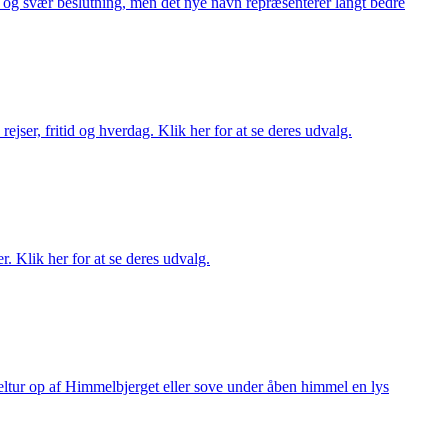
or og svær beslutning, men det nye navn repræsenterer langt bedre
rejser, fritid og hverdag. Klik her for at se deres udvalg.
r. Klik her for at se deres udvalg.
keltur op af Himmelbjerget eller sove under åben himmel en lys