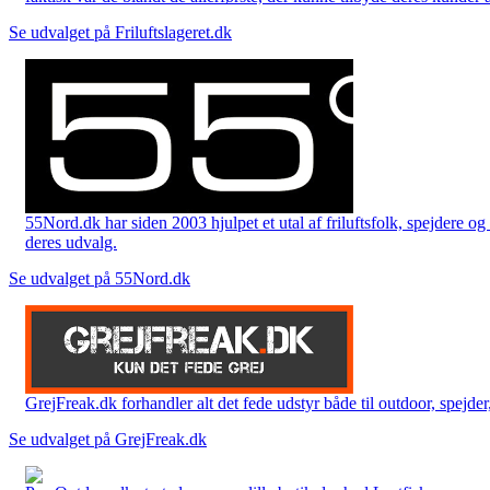
Se udvalget på Friluftslageret.dk
55Nord.dk har siden 2003 hjulpet et utal af friluftsfolk, spejdere 
deres udvalg.
Se udvalget på 55Nord.dk
GrejFreak.dk forhandler alt det fede udstyr både til outdoor, spejder, 
Se udvalget på GrejFreak.dk