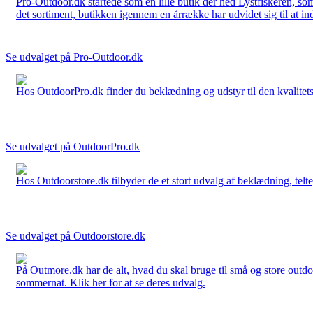
Pro-Outdoor.dk startede som en lille butik der hed Lystfiskeren, so
det sortiment, butikken igennem en årrække har udvidet sig til at in
Se udvalget på Pro-Outdoor.dk
Hos OutdoorPro.dk finder du beklædning og udstyr til den kvalitets bev
Se udvalget på OutdoorPro.dk
Hos Outdoorstore.dk tilbyder de et stort udvalg af beklædning, telte,
Se udvalget på Outdoorstore.dk
På Outmore.dk har de alt, hvad du skal bruge til små og store outdo
sommernat. Klik her for at se deres udvalg.