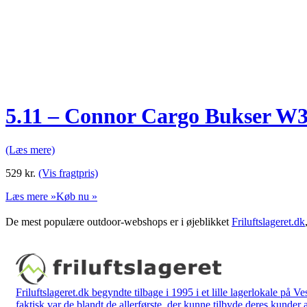
5.11 – Connor Cargo Bukser W3
(Læs mere)
529
kr.
(Vis fragtpris)
Læs mere »
Køb nu »
De mest populære outdoor-webshops er i øjeblikket
Friluftslageret.dk
Friluftslageret.dk begyndte tilbage i 1995 i et lille lagerlokale på V
faktisk var de blandt de allerførste, der kunne tilbyde deres kunder 