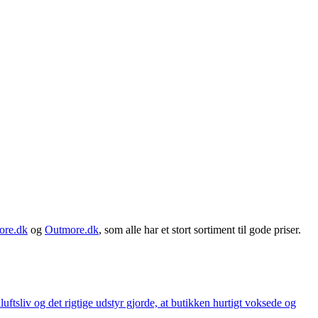
ore.dk
og
Outmore.dk
, som alle har et stort sortiment til gode priser.
iluftsliv og det rigtige udstyr gjorde, at butikken hurtigt voksede og