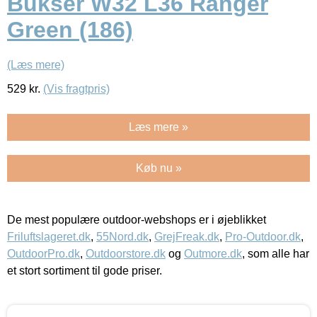
Bukser W32 L36 Ranger
Green (186)
(Læs mere)
529
kr.
(Vis fragtpris)
Læs mere »
Køb nu »
De mest populære outdoor-webshops er i øjeblikket
Friluftslageret.dk
,
55Nord.dk
,
GrejFreak.dk
,
Pro-Outdoor.dk
,
OutdoorPro.dk
,
Outdoorstore.dk
og
Outmore.dk
, som alle har
et stort sortiment til gode priser.