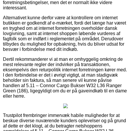
forretningsbetingelser, men det er normalt ikke videre
interessant.
Alternativet kunne derfor være at kontrollere om internet
butikken er godkendt af e-mærket, fordi det længe har været
en tryghed om at internet forretningen overholder dansk
lovgivning, samt at internet shoppen løbende vurderes af
fagfolk som er indført i reglementet på området. Derudover
tilbydes du mulighed for opbakning, hvis du bliver udsat for
besvær i forbindelse med dit indkøb.
Dertil rekommanderer vi at man er omhyggelig omkring de
mest relevante regler der indvirker på transaktionen,
eksempelvis den returpolitik internet forretningen kører med.
I den forbindelse er det i øvrigt vigtigt, at man stadigvæk
beholder sin faktura, så man senere vil kunne påvise
handlen af 5.11 – Connor Cargo Bukser W32 L36 Ranger
Green (186), ligegyldigt om du er på gaveindkøb til en dame
eller herre.
Trustpilot frembringer immervæk habile muligheder for at
beskue diverse nuværende kunders oplevelser og på grund
af dette er det klogt, at du betragter netshoppens