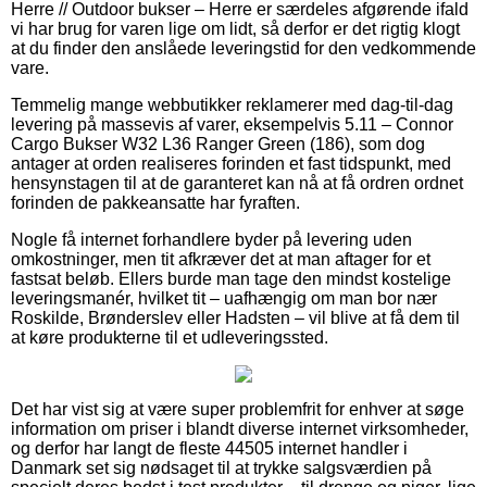
Herre // Outdoor bukser – Herre er særdeles afgørende ifald
vi har brug for varen lige om lidt, så derfor er det rigtig klogt
at du finder den anslåede leveringstid for den vedkommende
vare.
Temmelig mange webbutikker reklamerer med dag-til-dag
levering på massevis af varer, eksempelvis 5.11 – Connor
Cargo Bukser W32 L36 Ranger Green (186), som dog
antager at orden realiseres forinden et fast tidspunkt, med
hensynstagen til at de garanteret kan nå at få ordren ordnet
forinden de pakkeansatte har fyraften.
Nogle få internet forhandlere byder på levering uden
omkostninger, men tit afkræver det at man aftager for et
fastsat beløb. Ellers burde man tage den mindst kostelige
leveringsmanér, hvilket tit – uafhængig om man bor nær
Roskilde, Brønderslev eller Hadsten – vil blive at få dem til
at køre produkterne til et udleveringssted.
Det har vist sig at være super problemfrit for enhver at søge
information om priser i blandt diverse internet virksomheder,
og derfor har langt de fleste 44505 internet handler i
Danmark set sig nødsaget til at trykke salgsværdien på