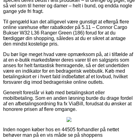
specielt deres bedst i test produkter – til drenge og piger, lige
så vel som til herrer og damer – helt i bund, og endda nogle
gange yde fri fragt.
Til gengæld kan det alligevel være gunstigt at eftergå flere
online varehuse efter rabatkoder på 5.11 – Connor Cargo
Bukser W32 L36 Ranger Green (186) forud for at du
færdiggør din shopping, således at du er sikret at antage
den mindst kostelige pris.
Du bør lige meget hvad være opmærksom på, at i tilfælde af
at en e-butik markedsfører deres varer til en salgspris som
anses for helt fantastisk fremragende, så er det undertiden
være en indikator for en bedragerisk webbutik. Køb med
betalingskort er i hvert fald indbefattet af et lovbud, hvilket
forsvarer dig imod bedrageriske online outlets.
Generelt foreslår vi køb med betalingskort eller
mobilbetaling. Som en anden løsning burde du drage fordel
af en afbetalingsordning fra fx ViaBill, forudsat du ønsker at
honorere prisen af flere omgange.
Inden nogen køber hos en 44505 forhandler på nettet
behøver man på en vis måde se på shoppens