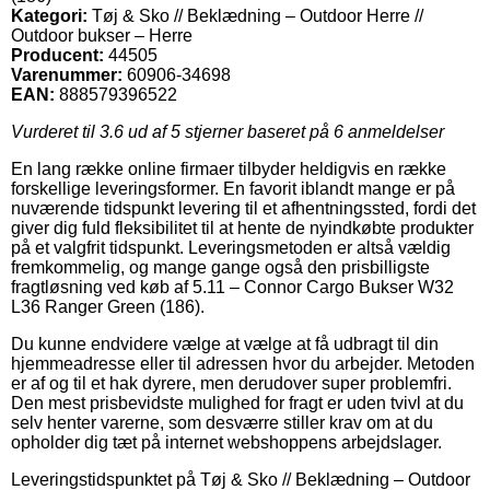
Kategori:
Tøj & Sko // Beklædning – Outdoor Herre //
Outdoor bukser – Herre
Producent:
44505
Varenummer:
60906-34698
EAN:
888579396522
Vurderet til
3.6
ud af 5 stjerner baseret på
6
anmeldelser
En lang række online firmaer tilbyder heldigvis en række
forskellige leveringsformer. En favorit iblandt mange er på
nuværende tidspunkt levering til et afhentningssted, fordi det
giver dig fuld fleksibilitet til at hente de nyindkøbte produkter
på et valgfrit tidspunkt. Leveringsmetoden er altså vældig
fremkommelig, og mange gange også den prisbilligste
fragtløsning ved køb af 5.11 – Connor Cargo Bukser W32
L36 Ranger Green (186).
Du kunne endvidere vælge at vælge at få udbragt til din
hjemmeadresse eller til adressen hvor du arbejder. Metoden
er af og til et hak dyrere, men derudover super problemfri.
Den mest prisbevidste mulighed for fragt er uden tvivl at du
selv henter varerne, som desværre stiller krav om at du
opholder dig tæt på internet webshoppens arbejdslager.
Leveringstidspunktet på Tøj & Sko // Beklædning – Outdoor