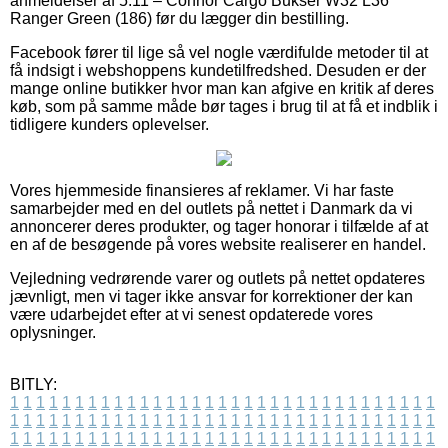
anmeldelser af 5.11 – Connor Cargo Bukser W32 L36
Ranger Green (186) før du lægger din bestilling.
Facebook fører til lige så vel nogle værdifulde metoder til at
få indsigt i webshoppens kundetilfredshed. Desuden er der
mange online butikker hvor man kan afgive en kritik af deres
køb, som på samme måde bør tages i brug til at få et indblik i
tidligere kunders oplevelser.
Vores hjemmeside finansieres af reklamer. Vi har faste
samarbejder med en del outlets på nettet i Danmark da vi
annoncerer deres produkter, og tager honorar i tilfælde af at
en af de besøgende på vores website realiserer en handel.
Vejledning vedrørende varer og outlets på nettet opdateres
jævnligt, men vi tager ikke ansvar for korrektioner der kan
være udarbejdet efter at vi senest opdaterede vores
oplysninger.
BITLY:
1
1
1
1
1
1
1
1
1
1
1
1
1
1
1
1
1
1
1
1
1
1
1
1
1
1
1
1
1
1
1
1
1
1
1
1
1
1
1
1
1
1
1
1
1
1
1
1
1
1
1
1
1
1
1
1
1
1
1
1
1
1
1
1
1
1
1
1
1
1
1
1
1
1
1
1
1
1
1
1
1
1
1
1
1
1
1
1
1
1
1
1
1
1
1
1
1
1
1