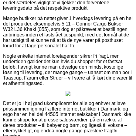
er det særdeles vigtigt at vi tjekker den forventede
leveringsdato på det respektive produkt.
Mange butikker på nettet giver 1 hverdags levering på en hel
del produkter, eksempelvis 5.11 – Connor Cargo Bukser
W32 L36 Khaki (055), som dog er påkrævet at bestillingen
anbringes inden et fastslået tidspunkt, med det formål at de
har udsigt til at kunne nå at få de nye varer på posthuset
forud for at lagerpersonalet har fri.
Nogle enkelte internet foretagender sikrer fri fragt, men
undertiden gælder det kun hvis du shopper for et fastsat
beløb. I øvrigt kunne man udvælge den mindst kostelige
løsning til levering, der mange gange – uanset om man bor i
Taastrup, Farum eller Struer – vil være at få kørt dine varer til
et afhentningssted.
Det er jo i høj grad ukompliceret for alle og enhver at lave
prissammenligning fra flere internet butikker i Danmark, og
ergo har en hel del 44505 internet selskaber i Danmark ikke
kunne slippe for at presse salgsværdien på en række af
deres produkter – til babyer og børn, og ligeså til voksne –
eftertrykkeligt, og endda nogle gange præstere fragtfri