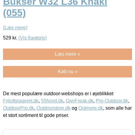
Bukser W32 L36 Khaki
(055)
(Læs mere)
529
kr.
(Vis fragtpris)
Læs mere »
Køb nu »
De mest populære outdoor-webshops er i øjeblikket
Friluftslageret.dk
,
55Nord.dk
,
GrejFreak.dk
,
Pro-Outdoor.dk
,
OutdoorPro.dk
,
Outdoorstore.dk
og
Outmore.dk
, som alle har
et stort sortiment til gode priser.