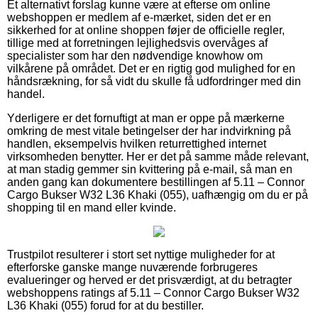
Et alternativt forslag kunne være at efterse om online
webshoppen er medlem af e-mærket, siden det er en
sikkerhed for at online shoppen føjer de officielle regler,
tillige med at forretningen lejlighedsvis overvåges af
specialister som har den nødvendige knowhow om
vilkårene på området. Det er en rigtig god mulighed for en
håndsrækning, for så vidt du skulle få udfordringer med din
handel.
Yderligere er det fornuftigt at man er oppe på mærkerne
omkring de mest vitale betingelser der har indvirkning på
handlen, eksempelvis hvilken returrettighed internet
virksomheden benytter. Her er det på samme måde relevant,
at man stadig gemmer sin kvittering på e-mail, så man en
anden gang kan dokumentere bestillingen af 5.11 – Connor
Cargo Bukser W32 L36 Khaki (055), uafhængig om du er på
shopping til en mand eller kvinde.
Trustpilot resulterer i stort set nyttige muligheder for at
efterforske ganske mange nuværende forbrugeres
evalueringer og herved er det prisværdigt, at du betragter
webshoppens ratings af 5.11 – Connor Cargo Bukser W32
L36 Khaki (055) forud for at du bestiller.