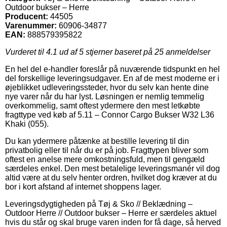
Outdoor bukser – Herre
Producent:
44505
Varenummer:
60906-34877
EAN:
888579395822
Vurderet til
4.1
ud af 5 stjerner baseret på
25
anmeldelser
En hel del e-handler foreslår på nuværende tidspunkt en hel
del forskellige leveringsudgaver. En af de mest moderne er i
øjeblikket udleveringssteder, hvor du selv kan hente dine
nye varer når du har lyst. Løsningen er nemlig temmelig
overkommelig, samt oftest ydermere den mest letkøbte
fragttype ved køb af 5.11 – Connor Cargo Bukser W32 L36
Khaki (055).
Du kan ydermere påtænke at bestille levering til din
privatbolig eller til når du er på job. Fragttypen bliver som
oftest en anelse mere omkostningsfuld, men til gengæld
særdeles enkel. Den mest betalelige leveringsmanér vil dog
altid være at du selv henter ordren, hvilket dog kræver at du
bor i kort afstand af internet shoppens lager.
Leveringsdygtigheden på Tøj & Sko // Beklædning –
Outdoor Herre // Outdoor bukser – Herre er særdeles aktuel
hvis du står og skal bruge varen inden for få dage, så herved