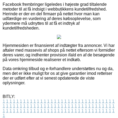
Facebook frembringer ligeledes i højeste grad tiltalende
metoder til at få indsigt i webbutikkens kundetilfredshed.
Herinde er der en del firmaer på nettet hvor man kan
udfærdige en vurdering af deres købsoplevelse, som
ydermere må udnyttes til at få et indtryk af
kundetilfredsheden.
Hjemmesiden er finansieret af indtægter fra annoncer. Vi har
aftaler med massevis af shops på nettet eftersom vi formidler
deres varer, og indhenter provision ifald en af de besøgende
på vores hjemmeside realiserer et indkøb.
Data omkring tilbud og e-forhandlere understøttes nu og da,
men det er ikke muligt for os at give garantier imod rettelser
der er udført efter at vi senest opdaterede de viste
oplysninger.
BITLY:
1
1
1
1
1
1
1
1
1
1
1
1
1
1
1
1
1
1
1
1
1
1
1
1
1
1
1
1
1
1
1
1
1
1
1
1
1
1
1
1
1
1
1
1
1
1
1
1
1
1
1
1
1
1
1
1
1
1
1
1
1
1
1
1
1
1
1
1
1
1
1
1
1
1
1
1
1
1
1
1
1
1
1
1
1
1
1
1
1
1
1
1
1
1
1
1
1
1
1
1