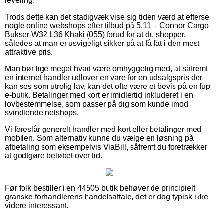
levering.
Trods dette kan det stadigvæk vise sig tiden værd at efterse
nogle online webshops efter tilbud på 5.11 – Connor Cargo
Bukser W32 L36 Khaki (055) forud for at du shopper,
således at man er usvigeligt sikker på at få fat i den mest
attraktive pris.
Man bør lige meget hvad være omhyggelig med, at såfremt
en internet handler udlover en vare for en udsalgspris der
kan ses som utrolig lav, kan det ofte være et bevis på en fup
e-butik. Betalinger med kort er imidlertid inkluderet i en
lovbestemmelse, som passer på dig som kunde imod
svindlende netshops.
Vi foreslår generelt handler med kort eller betalinger med
mobilen. Som alternativ kunne du vælge en løsning på
afbetaling som eksempelvis ViaBill, såfremt du foretrækker
at godtgøre beløbet over tid.
Før folk bestiller i en 44505 butik behøver de principielt
granske forhandlerens handelsaftale, det er dog typisk ikke
videre interessant.